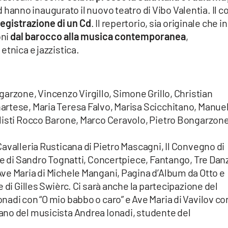
hanno inaugurato il nuovo teatro di Vibo Valentia. Il c
egistrazione di un Cd
. Il repertorio, sia originale che in
oni
dal barocco alla musica contemporanea
,
etnica e jazzistica.
arzone, Vincenzo Virgillo, Simone Grillo, Christian
rtese, Maria Teresa Falvo, Marisa Scicchitano, Manue
listi Rocco Barone, Marco Ceravolo, Pietro Bongarzone
Cavalleria Rusticana di Pietro Mascagni, Il Convegno di
ne di Sandro Tognatti, Concertpiece, Fantango, Tre Dan
ve Maria di Michele Mangani, Pagina d’Album da Otto e
 di Gilles Swièrc. Ci sarà anche la partecipazione del
adi con “O mio babbo o caro” e Ave Maria di Vavilov co
no del musicista Andrea Ionadi, studente del