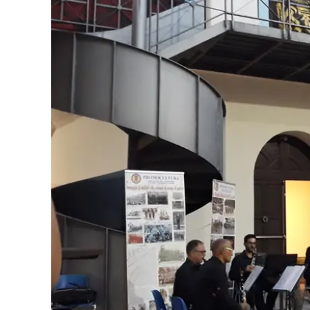
Eventi
Sport
Streaming
LaC TV
Lac Network
LaC OnAir
LaC
Network
lacplay.it
lactv.it