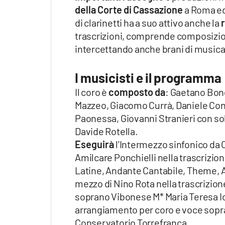
Apple
della Corte di Cassazione
a Roma ed 
di clarinetti ha a suo attivo anche la
r
trascrizioni, comprende composizi
intercettando anche brani di musica 
Vai
I musicisti e il programma
Il coro è
composto da
: Gaetano Bong
Mazzeo, Giacomo Currà, Daniele Cona
Paonessa, Giovanni Stranieri con so
Davide Rotella.
Eseguirà
l’Intermezzo sinfonico da 
Amilcare Ponchielli nella trascrizio
Latine, Andante Cantabile, Theme, A
mezzo di Nino Rota nella trascrizione
soprano Vibonese M* Maria Teresa Ion
arrangiamento per coro e voce sopra
Conservatorio Torrefranca.