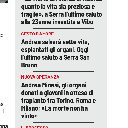
quanto la vita sia preziosa e
fragile», a Serra l’ultimo saluto
alla 23enne investita a Vibo
GESTO D’AMORE
so
Andrea salverà sette vite,
espiantati gli organi. Oggi
l’ultimo saluto a Serra San
Bruno
NUOVA SPERANZA
Andrea Minasi, gli organi
donati a giovani in attesa di
trapianto tra Torino, Roma e
ha
Milano: «La morte non ha
 I
vinto»
agna
IL PROCESSO