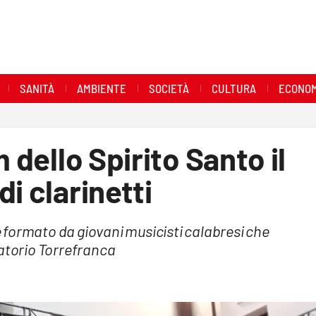
SANITÀ
AMBIENTE
SOCIETÀ
CULTURA
ECONOM
 dello Spirito Santo il
i clarinetti
 formato da giovani musicisti calabresi che
vatorio Torrefranca