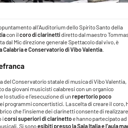
puntamento all’Auditorium dello Spirito Santo della
tia
con il
coro di clarinetti
diretto dal maestro Tomma
a dal Mic direzione generale Spettacolo dal vivo, è
 Calabria e Conservatorio di Vibo Valentia
.
rrefranca
nca del Conservatorio statale di musica di Vibo Valentia,
to da giovani musicisti calabresi con un organico
e lo studio e l’esecuzione di un
repertorio poco
 programmi concertistici. La scelta di creare il coro, 
rico che l’insieme dei clarinetti consente di realizzare.
 i
corsi superiori di clarinetto
e hanno partecipato ad
usicali. Si sono
esibiti presso la Sala Italia e l’aula m