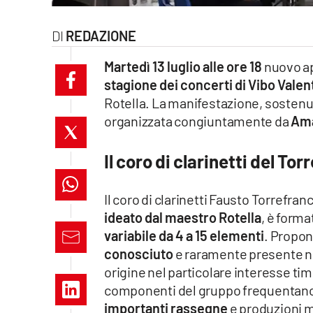
laconair.it
REDAZIONE
lacitymag.it
Martedì 13 luglio alle ore 18
nuovo ap
stagione dei concerti di Vibo Valen
ilreggino.it
Rotella. La manifestazione, sostenut
cosenzachannel.it
organizzata congiuntamente da
Ama
ilvibonese.it
Il coro di clarinetti del To
catanzarochannel.it
Il coro di clarinetti Fausto Torrefra
ideato dal maestro Rotella
, è forma
lacapitalenews.it
variabile da 4 a 15 elementi
. Propon
conosciuto
e raramente presente nei
App
origine nel particolare interesse timb
Android
componenti del gruppo frequentano
importanti rassegne
e produzioni m