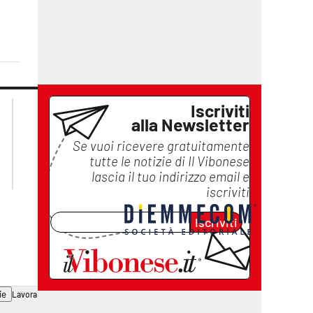
lacplay.it
lacitymag.it
Iscriviti
alla Newsletter
lactv.it
lacapitalenews.it
laconair.it
ilreggino.it
Se vuoi ricevere gratuitamente
cosenzachannel.it
tutte le notizie di
Il Vibonese
catanzarochannel.it
lascia il tuo indirizzo email e
iscriviti
Iscriviti
ie
Lavora con noi