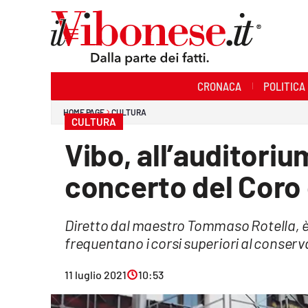
Sezioni
CRONACA
POLITICA
Cronaca
HOME PAGE
CULTURA
CULTURA
Politica
Vibo, all’auditorium
Sanità
concerto del Coro d
Ambiente
Diretto dal maestro Tommaso Rotella, è
Società
frequentano i corsi superiori al conser
Cultura
11 luglio 2021
10:53
Economia e Lavoro