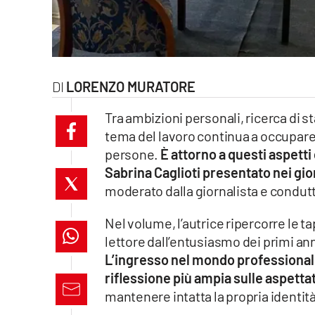
laconair.it
lacitymag.it
LORENZO MURATORE
ilreggino.it
Tra ambizioni personali, ricerca di sta
cosenzachannel.it
tema del lavoro continua a occupare 
persone.
È attorno a questi aspetti c
ilvibonese.it
Sabrina Caglioti presentato nei gio
catanzarochannel.it
moderato dalla giornalista e condutt
lacapitalenews.it
Nel volume, l’autrice ripercorre le 
lettore dall’entusiasmo dei primi anni
L’ingresso nel mondo professionale
App
riflessione più ampia sulle aspetta
Android
mantenere intatta la propria identità