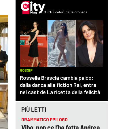
PIÙ LETTI
DRAMMATICO EPILOGO
Vibo, non ce l’ha fatta Andrea