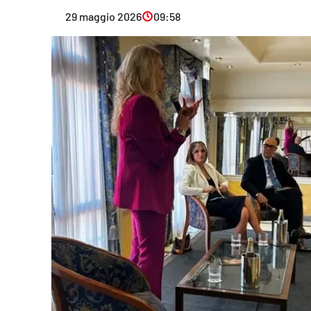
Eventi
29 maggio 2026
09:58
Sport
Streaming
LaC TV
Lac Network
LaC OnAir
LaC
Network
lacplay.it
lactv.it