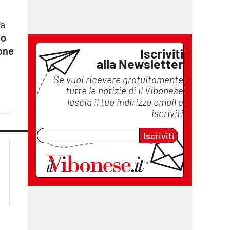
ra
do
ione
Iscriviti
alla Newsletter
Se vuoi ricevere gratuitamente
tutte le notizie di
Il Vibonese
lascia il tuo indirizzo email e
iscriviti
Iscriviti
lacplay.it
lacitymag.it
lactv.it
lacapitalenews.it
laconair.it
ilreggino.it
cosenzachannel.it
catanzarochannel.it