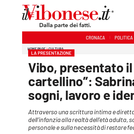
Sezioni
CRONACA
POLITICA
Cronaca
HOME PAGE
CULTURA
LA PRESENTAZIONE
Politica
Vibo, presentato il 
Sanità
cartellino”: Sabrin
Ambiente
sogni, lavoro e ide
Società
Attraverso una scrittura intima e diretta,
Cultura
dell’infanzia alla realtà dell’età adulta,
Economia e Lavoro
personale e sulla necessità di restare fed