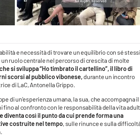
bilità e necessità di trovare un equilibrio con sé stessi,
un ruolo centrale nel percorso di crescita di molte
he si sviluppa “Ho timbrato il cartellino”, il libro di
rni scorsi al pubblico vibonese,
durante un incontro
rice di LaC, Antonella Grippo.
tappe di un’esperienza umana, la sua, che accompagna il
 fino al confronto con le responsabilità della vita adult
 diventa così il punto da cui prende forma una
tive costruite nel tempo
, sulle rinunce e sulla difficolt
.