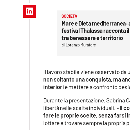
Apple
SOCIETÀ
Mare e Dieta mediterranea: a 
festival Thàlassa racconta i
Vai
tra benessere e territorio
Lorenzo Muratore
Il lavoro stabile viene osservato da
non soltanto una conquista, ma an
interiori
e mettere a confronto desid
Durante la presentazione, Sabrina Ca
libertà nelle scelte individuali. «
Il c
fare le proprie scelte, senza farsi i
lottare e trovare sempre la propria p