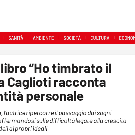
SANITÀ
AMBIENTE
SOCIETÀ
CULTURA
ECONOM
libro “Ho timbrato il
a Caglioti racconta
ntità personale
 l’autrice ripercorre il passaggio dai sogni
 soffermandosi sulle difficoltà legate alla crescita
eli ai propri ideali