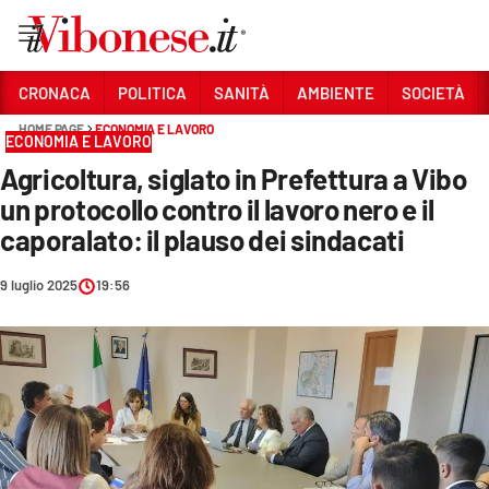
Vai
CRONACA
POLITICA
SANITÀ
AMBIENTE
SOCIETÀ
HOME PAGE
ECONOMIA E LAVORO
Sezioni
ECONOMIA E LAVORO
Agricoltura, siglato in Prefettura a Vibo
CRONACA
un protocollo contro il lavoro nero e il
POLITICA
caporalato: il plauso dei sindacati
SANITÀ
9 luglio 2025
19:56
AMBIENTE
SOCIETÀ
CULTURA
ECONOMIA E LAVORO