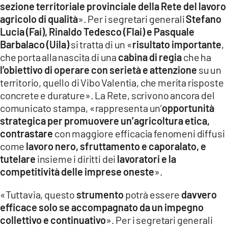
sezione territoriale provinciale della Rete del lavoro
LACITYMAG.IT
agricolo di qualità
». Per i segretari generali
Stefano
Lucia (Fai), Rinaldo Tedesco (Flai) e Pasquale
ILREGGINO.IT
Barbalaco (Uila)
si tratta di un «
risultato importante
,
che porta alla nascita di una
cabina di regia
che ha
COSENZACHANNEL.IT
l’obiettivo di operare con serietà e attenzione
su un
ILVIBONESE.IT
territorio, quello di Vibo Valentia, che merita risposte
concrete e durature». La Rete, scrivono ancora del
CATANZAROCHANNEL.IT
comunicato stampa, «rappresenta un’
opportunità
strategica per promuovere un’agricoltura etica,
LACAPITALENEWS.IT
contrastare
con maggiore efficacia fenomeni diffusi
come
lavoro nero, sfruttamento e caporalato, e
App
tutelare
insieme i diritti dei
lavoratori e la
ANDROID
competitività delle imprese oneste
».
APPLE
«Tuttavia, questo
strumento
potrà essere
davvero
efficace solo se accompagnato da un impegno
collettivo e continuativo
». Per i segretari generali