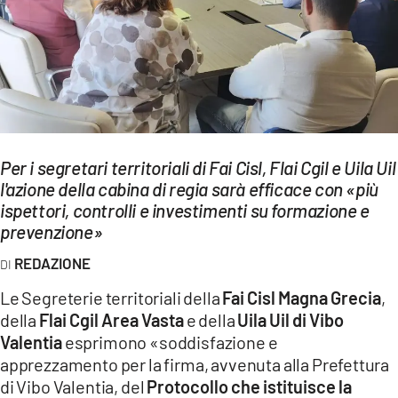
EVENTI
SPORT
Streaming
LAC TV
Per i segretari territoriali di Fai Cisl, Flai Cgil e Uila Uil
LAC NETWORK
l'azione della cabina di regia sarà efficace con «più
ispettori, controlli e investimenti su formazione e
LAC ONAIR
prevenzione»
LaC
REDAZIONE
Network
Le Segreterie territoriali della
Fai Cisl Magna Grecia
,
LACPLAY.IT
della
Flai Cgil Area Vasta
e della
Uila Uil di Vibo
Valentia
esprimono «soddisfazione e
LACTV.IT
apprezzamento per la firma, avvenuta alla Prefettura
LACONAIR.IT
di Vibo Valentia, del
Protocollo che istituisce la