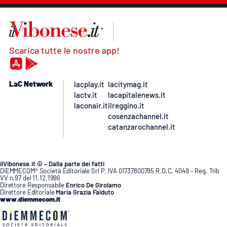
Scarica tutte le nostre app!
LaC Network
lacplay.it
lacitymag.it
lactv.it
lacapitalenews.it
laconair.it
ilreggino.it
cosenzachannel.it
catanzarochannel.it
ilVibonese.it © – Dalla parte dei fatti
DIEMMECOM® Società Editoriale Srl P. IVA 01737800795 R.O.C. 4049 – Reg. Trib
VV n.97 del 11.12.1996
Direttore Responsabile
Enrico De Girolamo
Direttore Editoriale
Maria Grazia Falduto
www.diemmecom.it