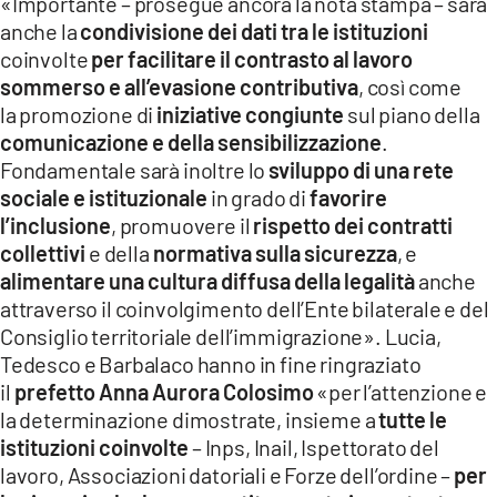
«Importante – prosegue ancora la nota stampa – sarà
anche la
condivisione dei dati tra le istituzioni
coinvolte
per facilitare il contrasto al lavoro
sommerso e all’evasione contributiva
, così come
la promozione di
iniziative congiunte
sul piano della
comunicazione e della sensibilizzazione
.
Fondamentale sarà inoltre lo
sviluppo di una rete
sociale e istituzionale
in grado di
favorire
l’inclusione
, promuovere il
rispetto dei contratti
collettivi
e della
normativa sulla sicurezza
, e
alimentare una cultura diffusa della legalità
anche
attraverso il coinvolgimento dell’Ente bilaterale e del
Consiglio territoriale dell’immigrazione». Lucia,
Tedesco e Barbalaco hanno in fine ringraziato
il
prefetto Anna Aurora Colosimo
«per l’attenzione e
la determinazione dimostrate, insieme a
tutte le
istituzioni coinvolte
– Inps, Inail, Ispettorato del
lavoro, Associazioni datoriali e Forze dell’ordine –
per