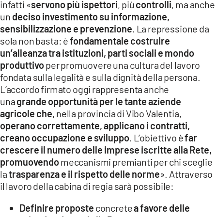
infatti «
servono più ispettori
, più
controlli
, ma anche
un
deciso investimento su informazione,
sensibilizzazione e prevenzione
. La repressione da
sola non basta: è
fondamentale costruire
un’alleanza tra istituzioni, parti sociali e mondo
produttivo
per promuovere una cultura del lavoro
fondata sulla legalità e sulla dignità della persona.
L’accordo firmato oggi rappresenta anche
una
grande opportunità per le tante aziende
agricole che,
nella provincia di Vibo Valentia,
operano correttamente, applicano i contratti,
creano occupazione e sviluppo
. L’obiettivo è
far
crescere il numero delle imprese iscritte alla Rete,
promuovendo
meccanismi premianti per chi sceglie
la
trasparenza e il rispetto delle norme
». Attraverso
il lavoro della cabina di regia sarà possibile:
Definire proposte
concrete
a favore delle