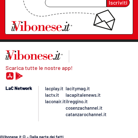
Iscriviti
Scarica tutte le nostre app!
LaC Network
lacplay.it
lacitymag.it
lactv.it
lacapitalenews.it
laconair.it
ilreggino.it
cosenzachannel.it
catanzarochannel.it
ilVibonese.it © – Dalla parte dei fatti