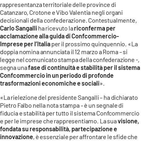
rappresentanza territoriale delle province di
LACITYMAG.IT
Catanzaro, Crotone e Vibo Valentia negli organi
decisionali della confederazione. Contestualmente,
ILREGGINO.IT
Carlo Sangalli
ha ricevuto la
riconferma per
COSENZACHANNEL.IT
acclamazione alla guida di Confcommercio-
Imprese per l’Italia
per il prossimo quinquennio. «La
ILVIBONESE.IT
doppia nomina annunciata il 12 marzo a Roma – si
legge nel comunicato stampa della confederazione -,
CATANZAROCHANNEL.IT
segna una
fase di continuità e stabilità per il sistema
Confcommercio in un periodo di profonde
LACAPITALENEWS.IT
trasformazioni economiche e sociali
».
App
«La rielezione del presidente Sangalli – ha dichiarato
Pietro Falbo nella nota stampa – è un segnale di
ANDROID
fiducia e stabilità per tutto il sistema Confcommercio
APPLE
e per le imprese che rappresentiamo. La sua
visione,
fondata su responsabilità, partecipazione e
innovazione
, è essenziale per affrontare le sfide che