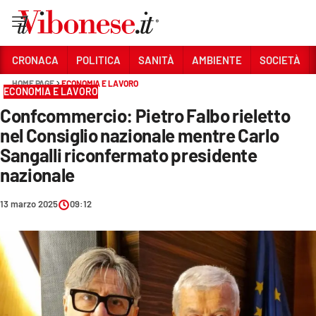
Vai
CRONACA
POLITICA
SANITÀ
AMBIENTE
SOCIETÀ
HOME PAGE
ECONOMIA E LAVORO
Sezioni
ECONOMIA E LAVORO
Confcommercio: Pietro Falbo rieletto
CRONACA
nel Consiglio nazionale mentre Carlo
POLITICA
Sangalli riconfermato presidente
nazionale
SANITÀ
AMBIENTE
13 marzo 2025
09:12
SOCIETÀ
CULTURA
ECONOMIA E LAVORO