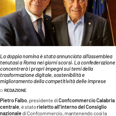
EVENTI
SPORT
Streaming
LAC TV
LAC NETWORK
La doppia nomina è stata annunciata all'assemblea
LAC ONAIR
tenutasi a Roma nei giorni scorsi. La confederazione
concentrerà i propri impegni sui temi della
trasformazione digitale, sostenibilità e
LaC
miglioramento della competitività delle imprese
Network
LACPLAY.IT
REDAZIONE
Pietro Falbo
, presidente di
Confcommercio Calabria
LACTV.IT
centrale
, è stato
rieletto all’interno del Consiglio
LACONAIR.IT
nazionale
di Confcommercio, mantenendo così la