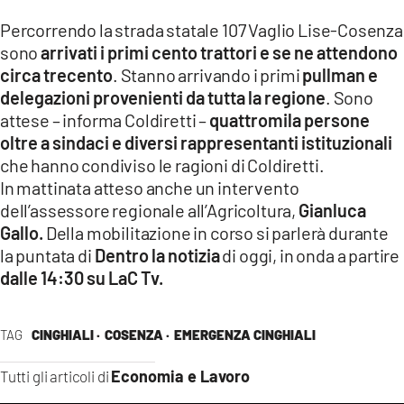
LACITYMAG.IT
Percorrendo la strada statale 107 Vaglio Lise-Cosenza
sono
arrivati i primi cento trattori e se ne attendono
ILREGGINO.IT
circa trecento
. Stanno arrivando i primi
pullman e
delegazioni provenienti da tutta la regione
. Sono
COSENZACHANNEL.IT
attese – informa Coldiretti –
quattromila persone
ILVIBONESE.IT
oltre a sindaci e diversi rappresentanti istituzionali
che hanno condiviso le ragioni di Coldiretti.
CATANZAROCHANNEL.IT
In mattinata atteso anche un intervento
dell’assessore regionale all’Agricoltura,
Gianluca
LACAPITALENEWS.IT
Gallo.
Della mobilitazione in corso si parlerà durante
la puntata di
Dentro la notizia
di oggi, in onda a partire
App
dalle 14:30 su LaC Tv.
ANDROID
TAG
CINGHIALI ·
COSENZA ·
EMERGENZA CINGHIALI
APPLE
Economia e Lavoro
Tutti gli articoli di