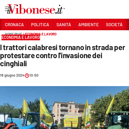
Vai
CRONACA
POLITICA
SANITÀ
AMBIENTE
SOCIETÀ
HOME PAGE
ECONOMIA E LAVORO
Sezioni
ECONOMIA E LAVORO
I trattori calabresi tornano in strada per
CRONACA
protestare contro l'invasione dei
POLITICA
cinghiali
SANITÀ
18 giugno 2024
10:50
AMBIENTE
SOCIETÀ
CULTURA
ECONOMIA E LAVORO