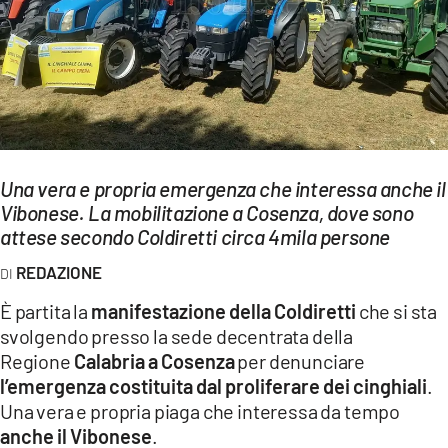
EVENTI
SPORT
Streaming
LAC TV
Una vera e propria emergenza che interessa anche il
LAC NETWORK
Vibonese. La mobilitazione a Cosenza, dove sono
attese secondo Coldiretti circa 4mila persone
LAC ONAIR
REDAZIONE
LaC
È partita la
manifestazione della Coldiretti
che si sta
Network
svolgendo presso la sede decentrata della
LACPLAY.IT
Regione
Calabria
a Cosenza
per denunciare
l’emergenza costituita dal proliferare dei
cinghiali
.
LACTV.IT
Una vera e propria piaga che interessa da tempo
LACONAIR.IT
anche il Vibonese
.