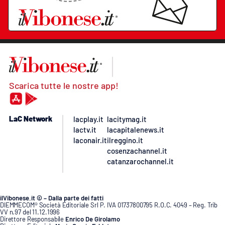
Scarica tutte le nostre app!
LaC Network
lacplay.it
lacitymag.it
lactv.it
lacapitalenews.it
laconair.it
ilreggino.it
cosenzachannel.it
catanzarochannel.it
ilVibonese.it © – Dalla parte dei fatti
DIEMMECOM® Società Editoriale Srl P. IVA 01737800795 R.O.C. 4049 – Reg. Trib
VV n.97 del 11.12.1996
Direttore Responsabile
Enrico De Girolamo