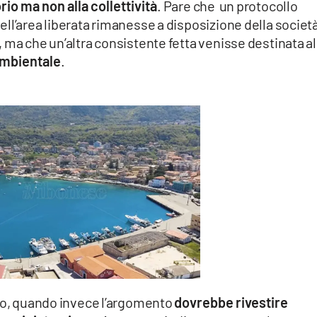
rio ma non alla collettività
. Pare che un protocollo
ll’area liberata rimanesse a disposizione della societ
 ma che un’altra consistente fetta venisse destinata al
mbientale
.
tto, quando invece l’argomento
dovrebbe rivestire