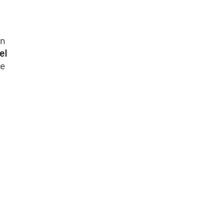
un
el
ve