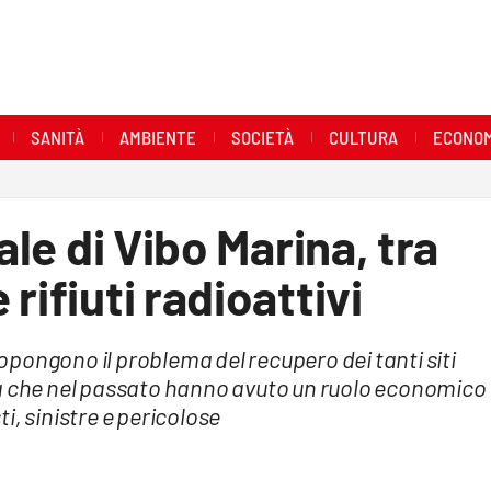
SANITÀ
AMBIENTE
SOCIETÀ
CULTURA
ECONOM
ale di Vibo Marina, tra
rifiuti radioattivi
propongono il problema del recupero dei tanti siti
ma che nel passato hanno avuto un ruolo economico
i, sinistre e pericolose