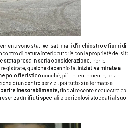
lcementi sono stati
versati mari d’inchiostro e fiumi di
ncontro di natura interlocutoria con la proprietà del sit
 è stata presa in seria considerazione
. Per lo
o registrate, qualche decennio fa,
iniziative mirate a
e polo fieristico
nonché, più recentemente, una
ione di un centro servizi, poi tutto si è fermato e
eperire inesorabilmente
, fino al recente sequestro da
 presenza di
rifiuti speciali e pericolosi stoccati al suo