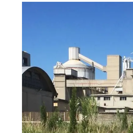
Eventi
Sport
Streaming
LaC TV
Lac Network
LaC OnAir
LaC
Network
lacplay.it
lactv.it