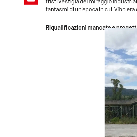
tristi vestigia del miraggio industrial
Apple
fantasmi di un’epoca in cui Vibo era
Riqualificazioni mancate e progetti
Vai