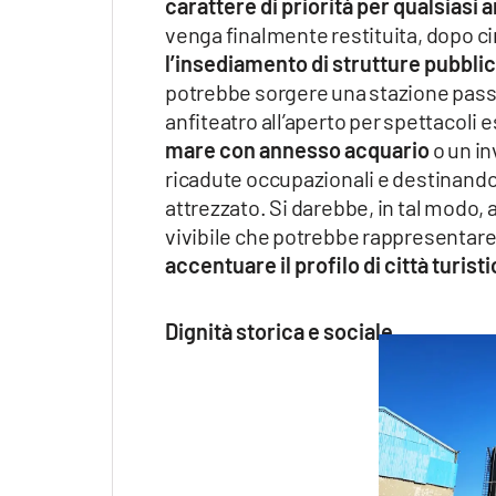
carattere di priorità per qualsiasi
venga finalmente restituita, dopo ci
l’insediamento di strutture pubblic
potrebbe sorgere una stazione passe
anfiteatro all’aperto per spettacoli 
mare con annesso acquario
o un in
ricadute occupazionali e destinando,
attrezzato. Si darebbe, in tal modo, a
vivibile che potrebbe rappresentare
accentuare il profilo di città turis
Dignità storica e sociale