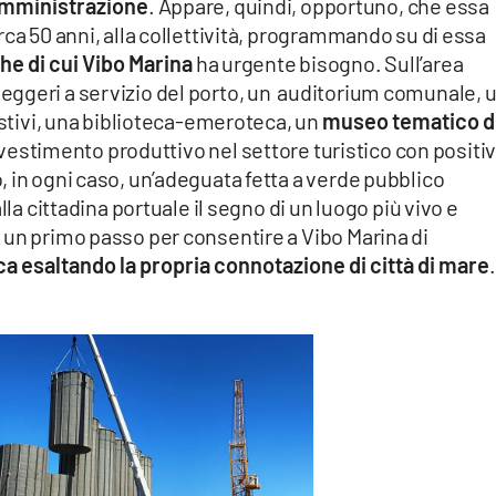
 amministrazione
. Appare, quindi, opportuno, che essa
rca 50 anni, alla collettività, programmando su di essa
he di cui Vibo Marina
ha urgente bisogno. Sull’area
ggeri a servizio del porto, un auditorium comunale, 
estivi, una biblioteca-emeroteca, un
museo tematico d
vestimento produttivo nel settore turistico con positi
 in ogni caso, un’adeguata fetta a verde pubblico
lla cittadina portuale il segno di un luogo più vivo e
 un primo passo per consentire a Vibo Marina di
tica esaltando la propria connotazione di città di mare
.