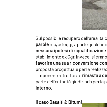
Sul possibile recupero dell’area Ita
parole
ma, ad oggi, a parte qualche i
nessuna ipotesi di riqualificazione
stabilimento ex Cgr, invece, si eran
favorire una sua riconversione com
proposta progettuale per la realizzaz
l’imponente struttura è
rimasta a d
parte dell’autorità giudiziaria per la
interno
.
Il caso Basalti & Bitumi