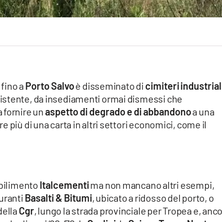
 fino a
Porto
Salvo
è disseminato di
cimiteri
industrial
istente, da insediamenti ormai dismessi che
 fornire un
aspetto di degrado e di abbandono
a una
 più di una carta in altri settori economici, come il
abilimento
Italcementi
ma non mancano altri esempi,
uranti
Basalti & Bitumi
, ubicato a ridosso del porto, o
della
Cgr
, lungo la strada provinciale per Tropea e, anco