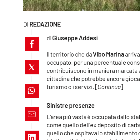
laconair.it
lacitymag.it
REDAZIONE
di
Giuseppe Addesi
ilreggino.it
cosenzachannel.it
Il territorio che da
Vibo
Marina
arriva
occupato, per una percentuale cons
ilvibonese.it
contribuiscono in maniera marcata a
cittadina che potrebbe ancora giocare
catanzarochannel.it
turismo o i servizi. [
Continua
]
lacapitalenews.it
Sinistre presenze
L’area più vasta è occupata dallo st
App
come quello dell’ex deposito di carb
Android
quello che ospitava lo stabilimento 