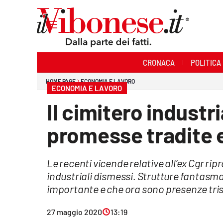
Sezioni
CRONACA
POLITICA
Cronaca
HOME PAGE
ECONOMIA E LAVORO
ECONOMIA E LAVORO
Politica
Il cimitero industri
Sanità
promesse tradite e 
Ambiente
Le recenti vicende relative all’ex Cgr ri
Società
industriali dismessi. Strutture fantas
Cultura
importante e che ora sono presenze trist
Economia e Lavoro
27 maggio 2020
13:19