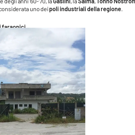
e degli anni ‘60-‘70, la
Gaslini
, la
Saima
,
Tonno
Nostro
 considerata uno dei
poli industriali della regione
.
 faraonici