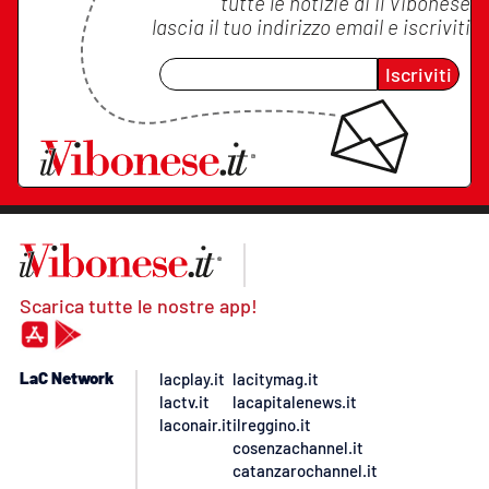
tutte le notizie di
Il Vibonese
lascia il tuo indirizzo email e iscriviti
Iscriviti
Scarica tutte le nostre app!
LaC Network
lacplay.it
lacitymag.it
lactv.it
lacapitalenews.it
laconair.it
ilreggino.it
cosenzachannel.it
catanzarochannel.it