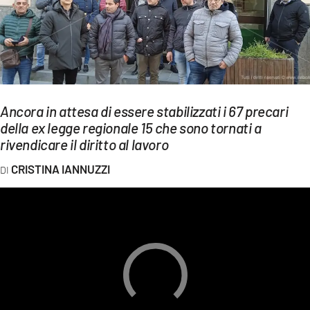
EVENTI
SPORT
Streaming
LAC TV
Ancora in attesa di essere stabilizzati i 67 precari
della ex legge regionale 15 che sono tornati a
LAC NETWORK
rivendicare il diritto al lavoro
LAC ONAIR
CRISTINA IANNUZZI
LaC
Network
LACPLAY.IT
LACTV.IT
LACONAIR.IT