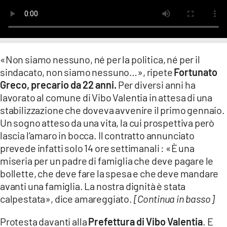
LACITYMAG.IT
ILREGGINO.IT
COSENZACHANNEL.IT
«Non siamo nessuno, né per la politica, né per il
sindacato, non siamo nessuno…», ripete
Fortunato
ILVIBONESE.IT
Greco, precario da 22 anni.
Per diversi anni ha
lavorato al comune di Vibo Valentia in attesa di una
CATANZAROCHANNEL.IT
stabilizzazione che doveva avvenire il primo gennaio.
Un sogno atteso da una vita, la cui prospettiva però
LACAPITALENEWS.IT
lascia l’amaro in bocca. Il contratto annunciato
prevede infatti solo 14 ore settimanali : «È una
App
miseria per un padre di famiglia che deve pagare le
ANDROID
bollette, che deve fare la spesa e che deve mandare
avanti una famiglia. La nostra dignità è stata
APPLE
calpestata», dice amareggiato.
[Continua in basso]
Protesta davanti alla
Prefettura di Vibo Valentia
. E