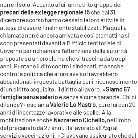
non è il solo. Accanto a lui, un nutrito gruppo dei
precari della ex legge regionale 15
che dal 31
dicembre scorso hanno cessato la loro attività in
attesa di essere finalmente stabilizzati. Ma quella
chiamata non è ancora arrivata e così stamattina si
sono presentati davanti all’Ufficio territoriale di
Governo per richiamare l’attenzione delle autorità
preposte su un problema che si trascina da troppi
anni. Puntano il dito contro i sindacati, ma anche
contro la politica che a loro avviso li avrebbero
abbandonati in questa battaglia per il riconoscimento
di un diritto acquisito: il diritto al lavoro. «
Siamo 67
famiglie senza salario
e senza alcuna garanzia. Chi ci
difende?» esclama
Valerio Lo Mastro
, pure lui con 20
anni di incertezze lavorative alle spalle. Alla
mobilitazione anche
Nazzareno Cichello
, nel limbo
del precariato da 22 anni. Ha lavorato all’Asp al
servizio vaccinazioni: «Ci avevano assicurato che dal