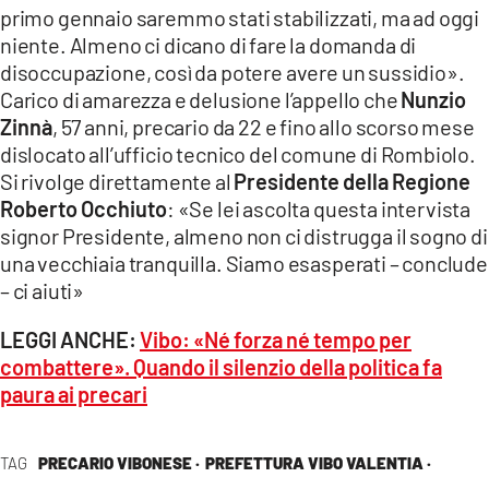
primo gennaio saremmo stati stabilizzati, ma ad oggi
niente. Almeno ci dicano di fare la domanda di
disoccupazione, così da potere avere un sussidio».
Carico di amarezza e delusione l’appello che
Nunzio
Zinnà
, 57 anni, precario da 22 e fino allo scorso mese
dislocato all’ufficio tecnico del comune di Rombiolo.
Si rivolge direttamente al
Presidente della Regione
Roberto Occhiuto
: «Se lei ascolta questa intervista
signor Presidente, almeno non ci distrugga il sogno di
una vecchiaia tranquilla. Siamo esasperati – conclude
– ci aiuti»
LEGGI ANCHE:
Vibo: «Né forza né tempo per
combattere». Quando il silenzio della politica fa
paura ai precari
TAG
PRECARIO VIBONESE ·
PREFETTURA VIBO VALENTIA ·