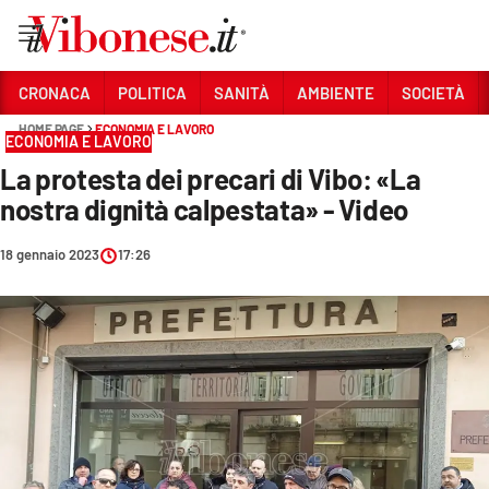
Vai
CRONACA
POLITICA
SANITÀ
AMBIENTE
SOCIETÀ
HOME PAGE
ECONOMIA E LAVORO
Sezioni
ECONOMIA E LAVORO
La protesta dei precari di Vibo: «La
CRONACA
nostra dignità calpestata» - Video
POLITICA
18 gennaio 2023
17:26
SANITÀ
AMBIENTE
SOCIETÀ
CULTURA
ECONOMIA E LAVORO