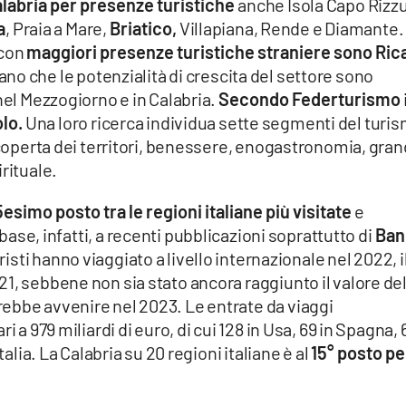
alabria per presenze turistiche
anche Isola Capo Rizzu
a
, Praia a Mare,
Briatico,
Villapiana, Rende e Diamante.
 con
maggiori presenze turistiche straniere sono
Rica
ano che le potenzialità di crescita del settore sono
nel Mezzogiorno e in Calabria.
Secondo Federturismo
olo.
Una loro ricerca individua sette segmenti del turi
scoperta dei territori, benessere, enogastronomia, gran
rituale.
5esimo posto tra le regioni italiane più visitate
e
n base, infatti, a recenti pubblicazioni soprattutto di
Ban
uristi hanno viaggiato a livello internazionale nel 2022, i
1, sebbene non sia stato ancora raggiunto il valore de
ebbe avvenire nel 2023. Le entrate da viaggi
i a 979 miliardi di euro, di cui 128 in Usa, 69 in Spagna, 
talia. La Calabria su 20 regioni italiane è al
15° posto pe