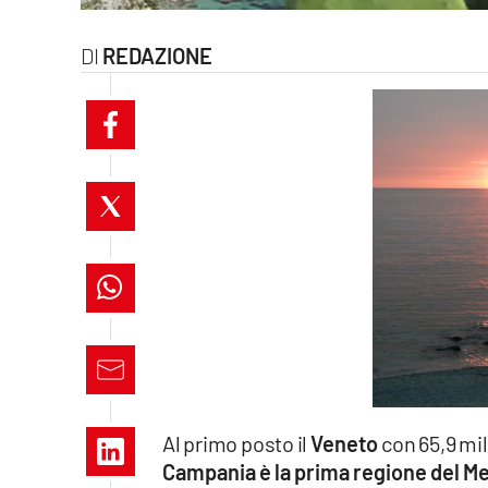
laconair.it
REDAZIONE
lacitymag.it
ilreggino.it
cosenzachannel.it
ilvibonese.it
catanzarochannel.it
lacapitalenews.it
App
Al primo posto il
Veneto
con 65,9 mil
Android
Campania è la prima regione del M