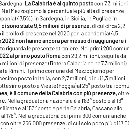
, Sardegna.
La Calabria è al quinto posto
con 7,3 milioni 
e. Nel Mezzogiorno la percentuale più alta di presenze
pania (47,5%), in Sardegna, in Sicilia, in Puglia e in
9 ci sono state 9,5 milioni di presenze,
di cui circa 2,2
o il crollo di presenze nel 2020 per la pandemia (4,5
 e 2022 non hanno ancora permesso di raggiungere i
to riguarda le presenze straniere. Nei primi 200 comu
022 al primo posto Roma
con 29,2 milioni, seguita da
4 milioni di presenze (l’intera Calabria ne ha 7,3 milioni).
a) e Rimini. Il primo comune del Mezzogiorno per
simo posto in Italia, con 2,7 milioni, di cui 1,3 milioni
iottesimo posto e Vieste (Foggia) al 25° posto tra i com
ea, è il comune della Calabria con più presenze
, oltr
re.
Nella graduatoria nazionale è all’83° posto e al 13°
licata è al 153° posto e per la Calabria, Cassano allo
 al 178°. Nella graduatoria dei primi 300 comuni anche
 con oltre 256.000 presenze, di cui solo poco più di 17.