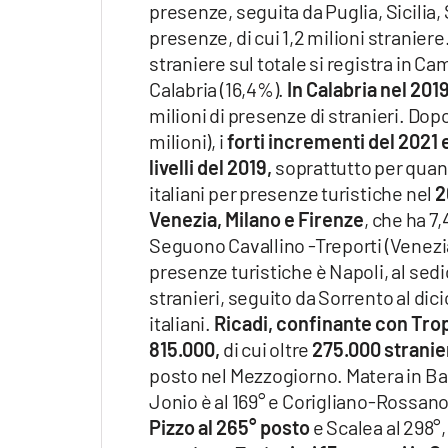
presenze, seguita da Puglia, Sicilia
Apple
presenze, di cui 1,2 milioni stranier
straniere sul totale si registra in Cam
Calabria (16,4%).
In Calabria nel 201
milioni di presenze di stranieri. Dop
Vai
milioni), i
forti incrementi del 2021
livelli del 2019,
soprattutto per quan
italiani per presenze turistiche nel
2
Venezia, Milano e Firenze
, che ha 7,
Seguono Cavallino -Treporti (Venezi
presenze turistiche è Napoli, al sedice
stranieri, seguito da Sorrento al dic
italiani.
Ricadi, confinante con Trop
815.000,
di cui oltre
275.000 stranie
posto nel Mezzogiorno. Matera in Basi
Jonio è al 169° e Corigliano-Rossano
Pizzo al 265° posto
e Scalea al 298°,