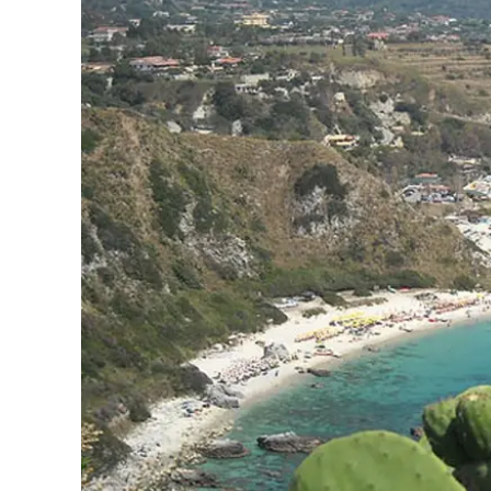
Eventi
Sport
Streaming
LaC TV
Lac Network
LaC OnAir
LaC
Network
lacplay.it
lactv.it