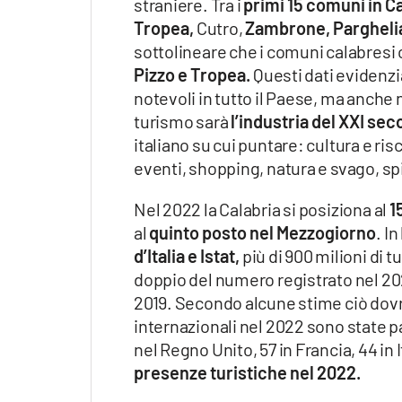
straniere. Tra i
primi 15 comuni in C
Tropea,
Cutro,
Zambrone, Pargheli
sottolineare che i comuni calabresi
Pizzo e Tropea.
Questi dati evidenzi
notevoli in tutto il Paese, ma anche 
turismo sarà
l’industria del XXI sec
italiano su cui puntare: cultura e ri
eventi, shopping, natura e svago, spi
Nel 2022 la Calabria si posiziona al
1
al
quinto posto nel Mezzogiorno
. I
d’Italia e Istat,
più di 900 milioni di t
doppio del numero registrato nel 202
2019. Secondo alcune stime ciò dovr
internazionali nel 2022 sono state par
nel Regno Unito, 57 in Francia, 44 in I
presenze turistiche nel 2022.