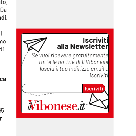
to,
 Da
di,
il
Iscriviti
smo
alla Newsletter
di
Se vuoi ricevere gratuitamente
tutte le notizie di
Il Vibonese
lascia il tuo indirizzo email e
iscriviti
ca
l
Iscriviti
l
65
r