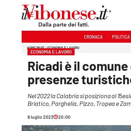
Sezioni
CRONACA
POLITICA
Cronaca
HOME PAGE
ECONOMIA E LAVORO
ECONOMIA E LAVORO
Politica
Ricadi è il comune 
Sanità
presenze turistich
Ambiente
Nel 2022 la Calabria si posiziona al 15e
Società
Briatico, Parghelia, Pizzo, Tropea e Z
Cultura
8 luglio 2023
20:00
Economia e Lavoro