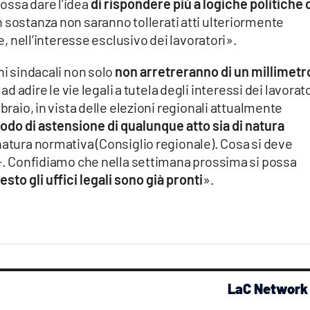
ossa dare l’idea
di rispondere più a logiche politiche
In sostanza non saranno tollerati atti ulteriormente
ne, nell’interesse esclusivo dei lavoratori».
ni sindacali non solo
non arretreranno di un millimetr
ire le vie legali a tutela degli interessi dei lavorato
braio, in vista delle elezioni regionali attualmente
odo di astensione di qualunque atto sia di natura
natura normativa (Consiglio regionale). Cosa si deve
 -. Confidiamo che nella settimana prossima si possa
resto gli uffici legali sono già pronti
».
LaC Network