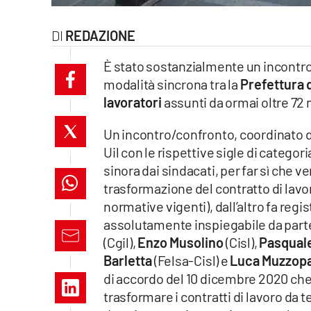
laconair.it
REDAZIONE
lacitymag.it
È stato sostanzialmente un incontro d
modalità sincrona tra la
Prefettura d
ilreggino.it
lavoratori
assunti da ormai oltre 7
cosenzachannel.it
Un incontro/confronto, coordinato d
Uil con le rispettive sigle di categor
ilvibonese.it
sinora dai sindacati, per far sì che ve
catanzarochannel.it
trasformazione del contratto di lav
normative vigenti), dall’altro fa reg
lacapitalenews.it
assolutamente inspiegabile da part
(Cgil),
Enzo Musolino
(Cisl),
Pasqual
Barletta
(Felsa-Cisl) e
Luca Muzzop
App
di accordo del 10 dicembre 2020 ch
Android
trasformare i contratti di lavoro d