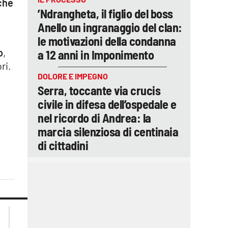
 che
’Ndrangheta, il figlio del boss
Anello un ingranaggio del clan:
le motivazioni della condanna
o
,
a 12 anni in Imponimento
ri.
DOLORE E IMPEGNO
Serra, toccante via crucis
civile in difesa dell’ospedale e
nel ricordo di Andrea: la
marcia silenziosa di centinaia
di cittadini
lacplay.it
lacitymag.it
lactv.it
lacapitalenews.it