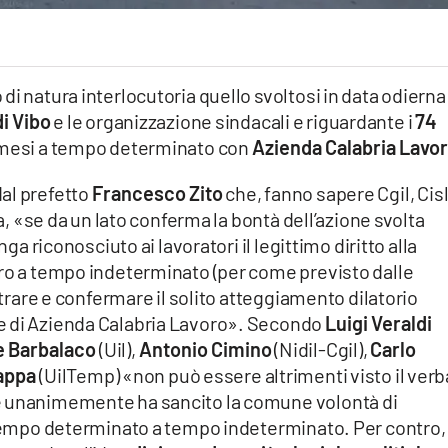
i natura interlocutoria quello svoltosi in data odierna
i Vibo
e le organizzazione sindacali e riguardante i
74
2 mesi a tempo determinato con
Azienda Calabria Lavo
al prefetto
Francesco Zito
che, fanno sapere Cgil, Cisl
ia, «se da un lato conferma la bontà dell’azione svolta
nga riconosciuto ai lavoratori il legittimo diritto alla
oro a tempo indeterminato (per come previsto dalle
istrare e confermare il solito atteggiamento dilatorio
e di Azienda Calabria Lavoro». Secondo
Luigi Veraldi
e Barbalaco
(Uil),
Antonio Cimino
(Nidil-Cgil),
Carlo
appa
(UilTemp) «non può essere altrimenti visto il verb
e unanimemente ha sancito la comune volontà di
a tempo determinato a tempo indeterminato. Per contro,