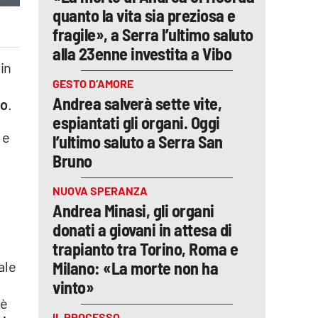
quanto la vita sia preziosa e
fragile», a Serra l’ultimo saluto
alla 23enne investita a Vibo
 in
GESTO D’AMORE
Andrea salverà sette vite,
ro
.
espiantati gli organi. Oggi
 e
l’ultimo saluto a Serra San
Bruno
NUOVA SPERANZA
Andrea Minasi, gli organi
donati a giovani in attesa di
trapianto tra Torino, Roma e
Milano: «La morte non ha
ale
vinto»
 è
IL PROCESSO