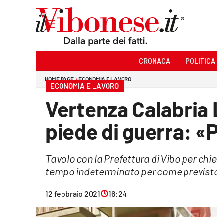
Sezioni
CRONACA
POLITICA
Cronaca
HOME PAGE
ECONOMIA E LAVORO
ECONOMIA E LAVORO
Politica
Vertenza Calabria 
Sanità
piede di guerra: «Pr
Ambiente
Tavolo con la Prefettura di Vibo per chi
Società
tempo indeterminato per come previsto 
Cultura
12 febbraio 2021
16:24
Economia e Lavoro