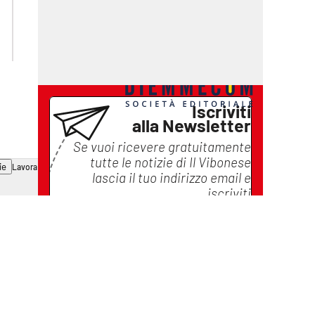
laconair.it
ilreggino.it
cosenzachannel.it
catanzarochannel.it
Iscriviti
alla Newsletter
Se vuoi ricevere gratuitamente
tutte le notizie di
Il Vibonese
ie
Lavora con noi
lascia il tuo indirizzo email e
iscriviti
Iscriviti