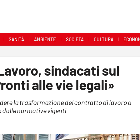
SANITÀ
AMBIENTE
SOCIETÀ
CULTURA
ECONOM
Lavoro, sindacati sul
onti alle vie legali»
edere la trasformazione del contratto di lavoro a
dalle normative vigenti