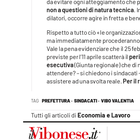
da evitare ogni atteggiamento che p
Apple
non a questioni di natura tecnica
. 
dilatori, occorre agire in fretta e be
Rispetto a tutto ciò «le organizzazio
Vai
ma immediatamente procederanno ad ad
Vale la pena evidenziare che il 25 feb
previste per l’11 aprile scatterà il
peri
esecutiva
(Giunta regionale) che di 
attendere? – si chiedono i sindacati
assistere ad una svolta reale.
Per il 
TAG
PREFETTURA ·
SINDACATI ·
VIBO VALENTIA
Tutti gli articoli di
Economia e Lavoro