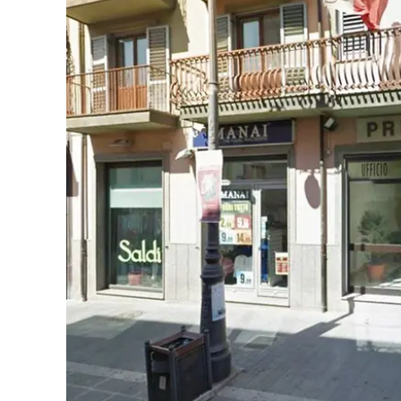
Eventi
Sport
Streaming
LaC TV
Lac Network
LaC OnAir
LaC
Network
lacplay.it
lactv.it