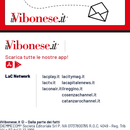
Scarica tutte le nostre app!
LaC Network
lacplay.it
lacitymag.it
lactv.it
lacapitalenews.it
laconair.it
ilreggino.it
cosenzachannel.it
catanzarochannel.it
ilVibonese.it © – Dalla parte dei fatti
DIEMMECOM® Società Editoriale Srl P. IVA 01737800795 R.O.C. 4049 – Reg. Trib
VV n.97 del 11.12.1996