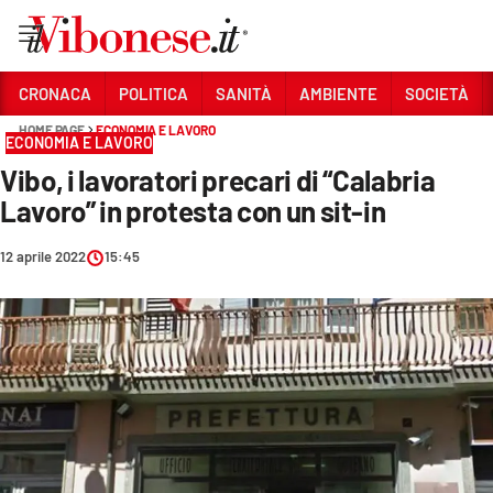
Vai
CRONACA
POLITICA
SANITÀ
AMBIENTE
SOCIETÀ
HOME PAGE
ECONOMIA E LAVORO
Sezioni
ECONOMIA E LAVORO
Vibo, i lavoratori precari di “Calabria
CRONACA
Lavoro” in protesta con un sit-in
POLITICA
12 aprile 2022
15:45
SANITÀ
AMBIENTE
SOCIETÀ
CULTURA
ECONOMIA E LAVORO