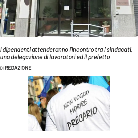
EVENTI
SPORT
Streaming
LAC TV
I dipendenti attenderanno l’incontro tra i sindacati,
una delegazione di lavoratori ed il prefetto
LAC NETWORK
REDAZIONE
LAC ONAIR
LaC
Network
LACPLAY.IT
LACTV.IT
LACONAIR.IT