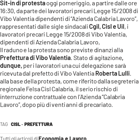
Sit-in di protesta
oggi pomeriggio, a partire dalle ore
LACITYMAG.IT
16:30, da parte dei lavoratori precari Legge 15/2008 di
Vibo Valentia dipendenti di “Azienda Calabria Lavoro”,
ILREGGINO.IT
rappresentati dalle sigle sindacali
Cgil, Cisl e Uil
, i
lavoratori precari Legge 15/2008 di Vibo Valentia,
COSENZACHANNEL.IT
dipendenti di Azienda Calabria Lavoro,
ILVIBONESE.IT
Il raduno e la protesta sono previste dinanzi alla
Prefettura di Vibo Valentia
. Stato di agitazione
,
CATANZAROCHANNEL.IT
dunque,
per i lavoratori una cui delegazione
sarà
ricevuta dal prefetto di Vibo Valentia
Roberta Lulli
.
LACAPITALENEWS.IT
alla base della protesta, come riferito dalla segreteria
regionale Felsa Cisl Calabria, il serio rischio di
App
interruzione contrattuale con l’Azienda “Calabria
Lavoro”, dopo più di venti anni di precariato.
ANDROID
APPLE
TAG
CISL ·
PREFETTURA
Economia e Lavoro
Tutti gli articoli di