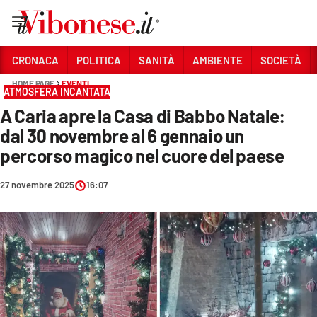
Vai
CRONACA
POLITICA
SANITÀ
AMBIENTE
SOCIETÀ
HOME PAGE
EVENTI
Sezioni
ATMOSFERA INCANTATA
A Caria apre la Casa di Babbo Natale:
CRONACA
dal 30 novembre al 6 gennaio un
POLITICA
percorso magico nel cuore del paese
SANITÀ
27 novembre 2025
16:07
AMBIENTE
SOCIETÀ
CULTURA
ECONOMIA E LAVORO