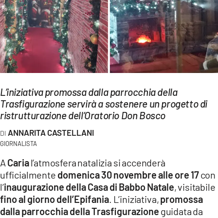
EVENTI
SPORT
Streaming
LAC TV
L’iniziativa promossa dalla parrocchia della
LAC NETWORK
Trasfigurazione servirà a sostenere un progetto di
ristrutturazione dell’Oratorio Don Bosco
LAC ONAIR
ANNARITA CASTELLANI
LaC
GIORNALISTA
Network
A
Caria
l’atmosfera natalizia si accenderà
LACPLAY.IT
ufficialmente
domenica 30 novembre alle ore 17
con
l’
inaugurazione della Casa di Babbo Natale
, visitabile
LACTV.IT
fino al giorno dell’Epifania
. L’iniziativa,
promossa
LACONAIR.IT
dalla parrocchia della Trasfigurazione
guidata da