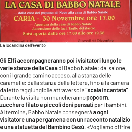
La locandina dell'evento
Gli Elfi accompagneranno poi i visitatori lungo le
varie stanze della Casa
di Babbo Natale: dal salone,
con il grande camino acceso, alla stanza delle
caramelle; dalla stanza delle lettere, fino alla camera
da letto raggiungibile attraverso la
“scala incantata”
.
Durante la visita non mancheranno
popcorn,
zucchero filato e piccoli doni pensati
per i bambini.
Al termine, Babbo Natale consegnerà
a ogni
visitatore una pergamena con un racconto natalizio
e una statuetta del Bambino Gesù
. «Vogliamo offrire