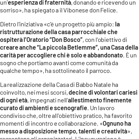
un’
esperienza di fraternità
, donando e ricevendo un
sorriso», ha spiegato a il Vibonese don Felice.
Dietro l’iniziativa «c’è un progetto più ampio:
la
ristrutturazione della casa parrocchiale che
ospiterà l’Oratorio “Don Bosco”
, con l’obiettivo di
creare anche “La piccola Betlemme”, una Casa della
carità per accogliere chi è solo e abbandonato
. È un
sogno che portiamo avanti come comunità da
qualche tempo», ha sottolineato il parroco.
La realizzazione della Casa di Babbo Natale ha
coinvolto, nei mesi scorsi,
decine di volontari cariesi
di ogni età
, impegnati nell’
allestimento finemente
curato di ambienti e scenografie
. Un lavoro
condiviso che, oltre all’obiettivo pratico, ha favorito
momenti di incontro e collaborazione. «
Ognuno ha
messo a disposizione tempo, talenti e creatività
»,
raccontano gli organizzatori. L’inaugurazione è