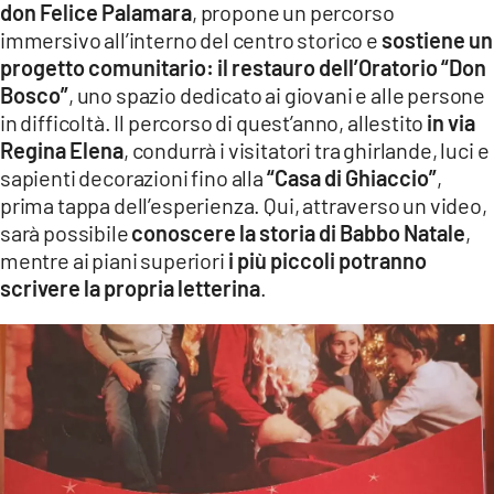
don Felice Palamara
, propone un percorso
LACITYMAG.IT
immersivo all’interno del centro storico e
sostiene un
progetto comunitario: il restauro dell’Oratorio “Don
ILREGGINO.IT
Bosco”
, uno spazio dedicato ai giovani e alle persone
in difficoltà. Il percorso di quest’anno, allestito
in via
COSENZACHANNEL.IT
Regina Elena
, condurrà i visitatori tra ghirlande, luci e
ILVIBONESE.IT
sapienti decorazioni fino alla
“Casa di Ghiaccio”
,
prima tappa dell’esperienza. Qui, attraverso un video,
CATANZAROCHANNEL.IT
sarà possibile
conoscere la storia di Babbo Natale
,
mentre ai piani superiori
i più piccoli potranno
LACAPITALENEWS.IT
scrivere la propria letterina
.
App
ANDROID
APPLE