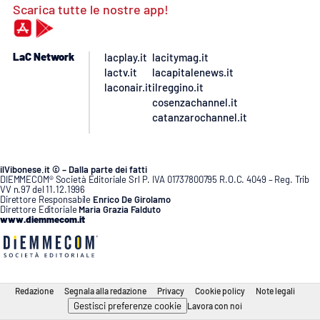
Scarica tutte le nostre app!
LaC Network
lacplay.it
lacitymag.it
lactv.it
lacapitalenews.it
laconair.it
ilreggino.it
cosenzachannel.it
catanzarochannel.it
ilVibonese.it © – Dalla parte dei fatti
DIEMMECOM® Società Editoriale Srl P. IVA 01737800795 R.O.C. 4049 – Reg. Trib
VV n.97 del 11.12.1996
Direttore Responsabile
Enrico De Girolamo
Direttore Editoriale
Maria Grazia Falduto
www.diemmecom.it
Redazione
Segnala alla redazione
Privacy
Cookie policy
Note legali
Gestisci preferenze cookie
Lavora con noi