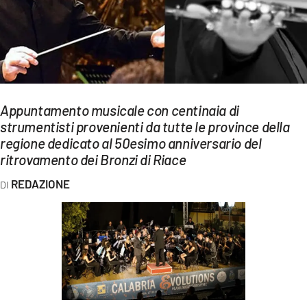
EVENTI
SPORT
Streaming
LAC TV
Appuntamento musicale con centinaia di
strumentisti provenienti da tutte le province della
LAC NETWORK
regione dedicato al 50esimo anniversario del
ritrovamento dei Bronzi di Riace
LAC ONAIR
REDAZIONE
LaC
Network
LACPLAY.IT
LACTV.IT
LACONAIR.IT