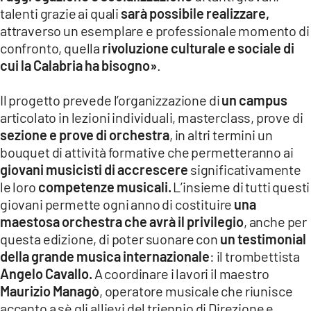
talenti grazie ai quali
sarà possibile realizzare,
attraverso un esemplare e professionale momento di
confronto, quella
rivoluzione culturale e sociale di
cui la Calabria ha bisogno»
.
Il progetto prevede l’organizzazione di
un campus
articolato in lezioni individuali, masterclass, prove di
sezione e prove di orchestra
, in altri termini un
bouquet di attività formative che permetteranno ai
giovani musicisti di accrescere
significativamente
le loro
competenze musicali.
L’insieme di tutti questi
giovani permette ogni anno di costituire
una
maestosa orchestra che avrà il privilegio
, anche per
questa edizione, di poter suonare con
un testimonial
della grande musica internazionale
: il trombettista
Angelo Cavallo.
A coordinare i lavori il maestro
Maurizio Managò
, operatore musicale che riunisce
accanto a sè gli allievi del triennio di Direzione e