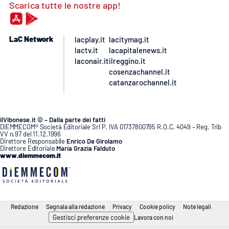
Scarica tutte le nostre app!
LaC Network
lacplay.it
lacitymag.it
lactv.it
lacapitalenews.it
laconair.it
ilreggino.it
cosenzachannel.it
catanzarochannel.it
ilVibonese.it © – Dalla parte dei fatti
DIEMMECOM® Società Editoriale Srl P. IVA 01737800795 R.O.C. 4049 – Reg. Trib
VV n.97 del 11.12.1996
Direttore Responsabile
Enrico De Girolamo
Direttore Editoriale
Maria Grazia Falduto
www.diemmecom.it
Redazione
Segnala alla redazione
Privacy
Cookie policy
Note legali
Gestisci preferenze cookie
Lavora con noi