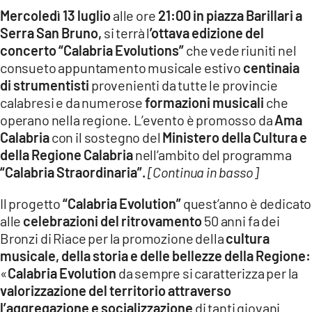
Mercoledì 13 luglio
alle ore
21:00 in piazza Barillari a
LACITYMAG.IT
Serra San Bruno,
si terrà l
’ottava edizione del
ILREGGINO.IT
concerto “Calabria Evolutions”
che vede riuniti nel
consueto appuntamento musicale estivo
centinaia
COSENZACHANNEL.IT
di strumentisti
provenienti da tutte le provincie
calabresi e da numerose
formazioni musicali
che
ILVIBONESE.IT
operano nella regione. L’evento è promosso da
Ama
Calabria
con il sostegno del
Ministero della Cultura e
CATANZAROCHANNEL.IT
della Regione Calabria
nell’ambito del programma
LACAPITALENEWS.IT
“Calabria Straordinaria”.
[Continua in basso]
Il progetto
“Calabria Evolution”
quest’anno è dedicato
App
alle
celebrazioni del ritrovamento
50 anni fa dei
ANDROID
Bronzi di Riace per la promozione della
cultura
musicale, della storia e delle bellezze della Regione:
APPLE
«
Calabria Evolution
da sempre si caratterizza per la
valorizzazione del territorio attraverso
l’aggregazione e socializzazione
di tanti giovani