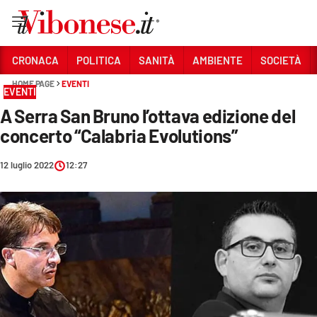
Vai
CRONACA
POLITICA
SANITÀ
AMBIENTE
SOCIETÀ
HOME PAGE
EVENTI
Sezioni
EVENTI
A Serra San Bruno l’ottava edizione del
CRONACA
concerto “Calabria Evolutions”
POLITICA
12 luglio 2022
12:27
SANITÀ
AMBIENTE
SOCIETÀ
CULTURA
ECONOMIA E LAVORO