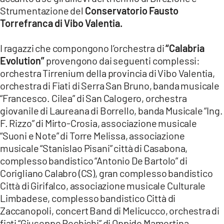
Strumentazione del
Conservatorio Fausto
Torrefranca di Vibo Valentia.
I ragazzi che compongono l’orchestra di
“Calabria
Evolution”
provengono dai seguenti complessi:
orchestra Tirrenium della provincia di Vibo Valentia,
orchestra di Fiati di Serra San Bruno, banda musicale
“Francesco. Cilea” di San Calogero, orchestra
giovanile di Laureana di Borrello, banda Musicale “Ing.
F. Rizzo” di Mirto-Crosia, associazione musicale
“Suoni e Note” di Torre Melissa, associazione
musicale “Stanislao Pisani” città di Casabona,
complesso bandistico “Antonio De Bartolo” di
Corigliano Calabro (CS), gran complesso bandistico
Città di Girifalco, associazione musicale Culturale
Limbadese, complesso bandistico Città di
Zaccanopoli, concert Band di Melicucco, orchestra di
fiati “Giuseppe Rechichi” di Oppido Mamertina,