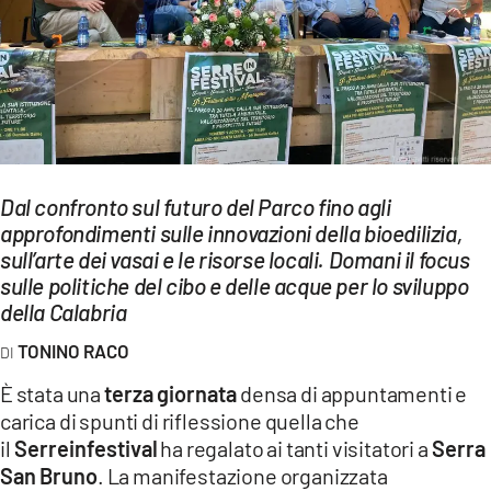
EVENTI
SPORT
Streaming
LAC TV
Dal confronto sul futuro del Parco fino agli
LAC NETWORK
approfondimenti sulle innovazioni della bioedilizia,
sull’arte dei vasai e le risorse locali. Domani il focus
LAC ONAIR
sulle politiche del cibo e delle acque per lo sviluppo
della Calabria
LaC
Network
TONINO RACO
LACPLAY.IT
È stata una
terza giornata
densa di appuntamenti e
carica di spunti di riflessione quella che
LACTV.IT
il
Serreinfestival
ha regalato ai tanti visitatori a
Serra
LACONAIR.IT
San Bruno
. La manifestazione organizzata