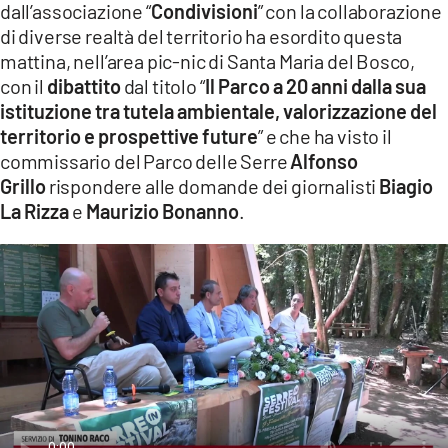
dall’associazione “
Condivisioni
” con la collaborazione
LACITYMAG.IT
di diverse realtà del territorio ha esordito questa
mattina, nell’area pic-nic di Santa Maria del Bosco,
ILREGGINO.IT
con il
dibattito
dal titolo “
Il Parco a 20 anni dalla sua
istituzione tra tutela ambientale, valorizzazione del
COSENZACHANNEL.IT
territorio e prospettive future
” e che ha visto il
ILVIBONESE.IT
commissario del Parco delle Serre
Alfonso
Grillo
rispondere alle domande dei giornalisti
Biagio
CATANZAROCHANNEL.IT
La Rizza
e
Maurizio Bonanno
.
LACAPITALENEWS.IT
App
ANDROID
APPLE