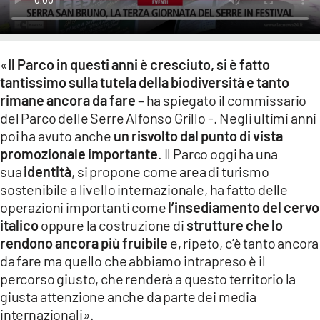
«
Il Parco in questi anni è cresciuto, si è fatto
tantissimo sulla tutela della biodiversità e tanto
rimane ancora da fare
– ha spiegato il commissario
del Parco delle Serre Alfonso Grillo -. Negli ultimi anni
poi ha avuto anche
un risvolto dal punto di vista
promozionale importante
. Il Parco oggi ha una
sua
identità
, si propone come area di turismo
sostenibile a livello internazionale, ha fatto delle
operazioni importanti come
l’insediamento del cervo
italico
oppure la costruzione di
strutture che lo
rendono ancora più fruibile
e, ripeto, c’è tanto ancora
da fare ma quello che abbiamo intrapreso è il
percorso giusto, che renderà a questo territorio la
giusta attenzione anche da parte dei media
internazionali».