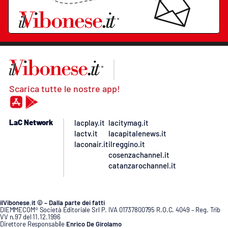
Scarica tutte le nostre app!
LaC Network
lacplay.it
lacitymag.it
lactv.it
lacapitalenews.it
laconair.it
ilreggino.it
cosenzachannel.it
catanzarochannel.it
ilVibonese.it © – Dalla parte dei fatti
DIEMMECOM® Società Editoriale Srl P. IVA 01737800795 R.O.C. 4049 – Reg. Trib
VV n.97 del 11.12.1996
Direttore Responsabile
Enrico De Girolamo