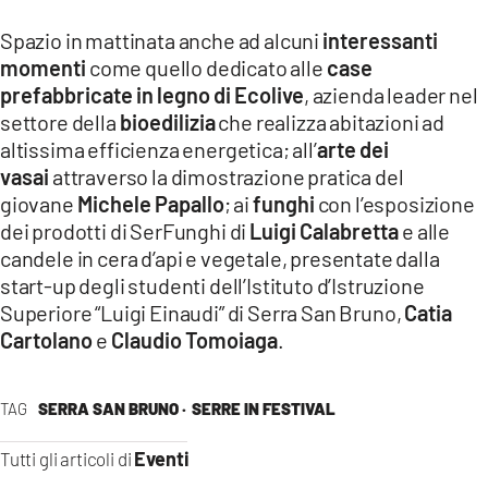
Spazio in mattinata anche ad alcuni
interessanti
momenti
come quello dedicato alle
case
prefabbricate in legno di Ecolive
, azienda leader nel
settore della
bioedilizia
che realizza abitazioni ad
altissima efficienza energetica; all’
arte dei
vasai
attraverso la dimostrazione pratica del
giovane
Michele Papallo
; ai
funghi
con l’esposizione
dei prodotti di SerFunghi di
Luigi Calabretta
e alle
candele in cera d’api e vegetale, presentate dalla
start-up degli studenti dell’Istituto d’Istruzione
Superiore “Luigi Einaudi” di Serra San Bruno,
Catia
Cartolano
e
Claudio Tomoiaga
.
TAG
SERRA SAN BRUNO ·
SERRE IN FESTIVAL
Eventi
Tutti gli articoli di