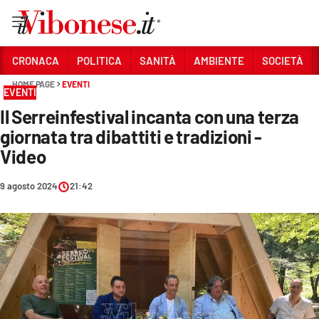
Vai
CRONACA
POLITICA
SANITÀ
AMBIENTE
SOCIETÀ
HOME PAGE
EVENTI
Sezioni
EVENTI
Il Serreinfestival incanta con una terza
CRONACA
giornata tra dibattiti e tradizioni -
POLITICA
Video
SANITÀ
9 agosto 2024
21:42
AMBIENTE
SOCIETÀ
CULTURA
ECONOMIA E LAVORO