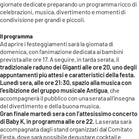
giornate dedicate preparando un programma ricco di
LACITYMAG.IT
celebrazioni, musica, divertimento e momenti di
condivisione per grandi e piccoli.
ILREGGINO.IT
COSENZACHANNEL.IT
Il programma
Ad aprire i festeggiamenti sarà la giornata di
ILVIBONESE.IT
domenica, con l’animazione dedicata ai bambini
prevista alle ore 17. A seguire, in tarda serata, il
CATANZAROCHANNEL.IT
tradizionale raduno dei Giganti alle ore 20, uno degli
appuntamenti più attesi e caratteristici della festa.
LACAPITALENEWS.IT
Lunedì sera, alle ore 21:30, spazio alla musica con
l’esibizione del gruppo musicale Antigua
, che
App
accompagnerà il pubblico con una serata all’insegna
ANDROID
del divertimento e della buona musica.
Gran finale martedì sera con l’attesissimo concerto
APPLE
di Baby K, in programma alle ore 22.
La serata sarà
accompagnata dagli stand organizzati dal Comitato
Festa, dove sarà possibile degustare cocktail e