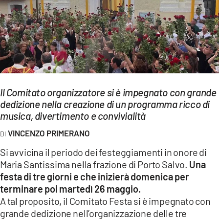
EVENTI
SPORT
Streaming
LAC TV
Il Comitato organizzatore si è impegnato con grande
LAC NETWORK
dedizione nella creazione di un programma ricco di
musica, divertimento e convivialità
LAC ONAIR
VINCENZO PRIMERANO
LaC
Si avvicina il periodo dei festeggiamenti in onore di
Network
Maria Santissima nella frazione di Porto Salvo.
Una
LACPLAY.IT
festa di tre giorni e che inizierà domenica per
terminare poi martedì 26 maggio.
LACTV.IT
A tal proposito, il Comitato Festa si è impegnato con
LACONAIR.IT
grande dedizione nell’organizzazione delle tre