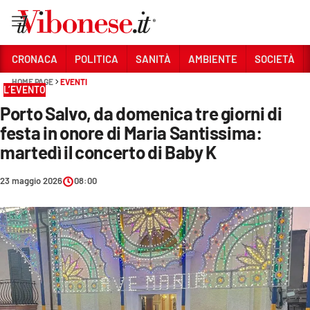
Vai
CRONACA
POLITICA
SANITÀ
AMBIENTE
SOCIETÀ
HOME PAGE
EVENTI
Sezioni
L’EVENTO
Porto Salvo, da domenica tre giorni di
CRONACA
festa in onore di Maria Santissima:
POLITICA
martedì il concerto di Baby K
SANITÀ
23 maggio 2026
08:00
AMBIENTE
SOCIETÀ
CULTURA
ECONOMIA E LAVORO