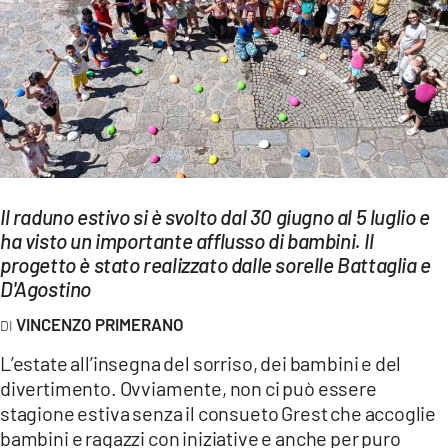
EVENTI
SPORT
Streaming
LAC TV
LAC NETWORK
Il raduno estivo si è svolto dal 30 giugno al 5 luglio e
LAC ONAIR
ha visto un importante afflusso di bambini. Il
progetto è stato realizzato dalle sorelle Battaglia e
D'Agostino
LaC
Network
VINCENZO PRIMERANO
LACPLAY.IT
L’estate all’insegna del sorriso, dei bambini e del
divertimento. Ovviamente, non ci può essere
LACTV.IT
stagione estiva senza il consueto Grest che accoglie
LACONAIR.IT
bambini e ragazzi con iniziative e anche per puro