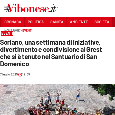
Vai
CRONACA
POLITICA
SANITÀ
AMBIENTE
SOCIETÀ
HOME PAGE
EVENTI
Sezioni
EVENTI
Soriano, una settimana di iniziative,
CRONACA
divertimento e condivisione al Grest
POLITICA
che si è tenuto nel Santuario di San
Domenico
SANITÀ
AMBIENTE
7 luglio 2025
12:07
SOCIETÀ
CULTURA
ECONOMIA E LAVORO