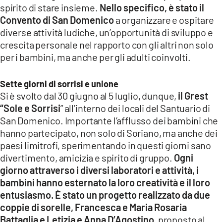
spirito di stare insieme.
Nello specifico, è stato il
LACITYMAG.IT
Convento di San Domenico
a organizzare e ospitare
diverse attività ludiche, un’opportunità di sviluppo e
ILREGGINO.IT
crescita personale nel rapporto con gli altri non solo
COSENZACHANNEL.IT
per i bambini, ma anche per gli adulti coinvolti.
ILVIBONESE.IT
Sette giorni di sorrisi e unione
Si è svolto dal 30 giugno al 5 luglio, dunque,
il Grest
CATANZAROCHANNEL.IT
“Sole e Sorrisi
” all’interno dei locali del Santuario di
LACAPITALENEWS.IT
San Domenico. Importante l’afflusso dei bambini che
hanno partecipato, non solo di Soriano, ma anche dei
paesi limitrofi, sperimentando in questi giorni sano
App
divertimento, amicizia e spirito di gruppo.
Ogni
ANDROID
giorno attraverso i diversi laboratori e attività, i
bambini hanno esternato la loro creatività e il loro
APPLE
entusiasmo. È stato un progetto realizzato da due
coppie di sorelle, Francesca e Maria Rosaria
Battaglia e Letizia e Anna D’Agostino,
proposto al