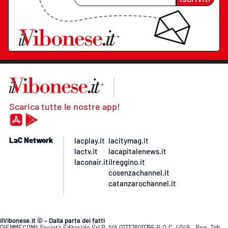
Scarica tutte le nostre app!
LaC Network
lacplay.it
lacitymag.it
lactv.it
lacapitalenews.it
laconair.it
ilreggino.it
cosenzachannel.it
catanzarochannel.it
ilVibonese.it © – Dalla parte dei fatti
DIEMMECOM® Società Editoriale Srl P. IVA 01737800795 R.O.C. 4049 – Reg. Trib