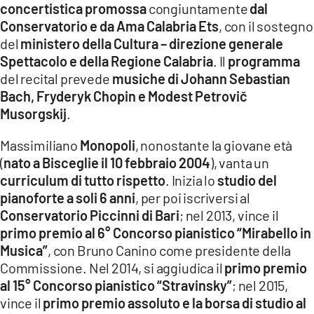
concertistica promossa
congiuntamente
dal
LACITYMAG.IT
Conservatorio
e da Ama Calabria Ets
, con il sostegno
del
ministero della Cultura – direzione generale
ILREGGINO.IT
Spettacolo e della Regione Calabria
. Il
programma
del recital prevede
musiche di Johann Sebastian
COSENZACHANNEL.IT
Bach, Fryderyk Chopin e Modest Petrovič
ILVIBONESE.IT
Musorgskij
.
CATANZAROCHANNEL.IT
Massimiliano
Monopoli
, nonostante la giovane età
(
nato a Bisceglie il 10 febbraio 2004
), vanta un
LACAPITALENEWS.IT
curriculum di tutto rispetto
. Inizia lo
studio del
pianoforte a soli 6 anni
, per poi iscriversi al
App
Conservatorio Piccinni di Bari
; nel 2013, vince il
primo premio al 6° Concorso pianistico “Mirabello in
ANDROID
Musica”
, con Bruno Canino come presidente della
APPLE
Commissione. Nel 2014, si aggiudica il
primo premio
al 15° Concorso pianistico “Stravinsky”
; nel 2015,
vince il
primo premio assoluto e la borsa di studio al