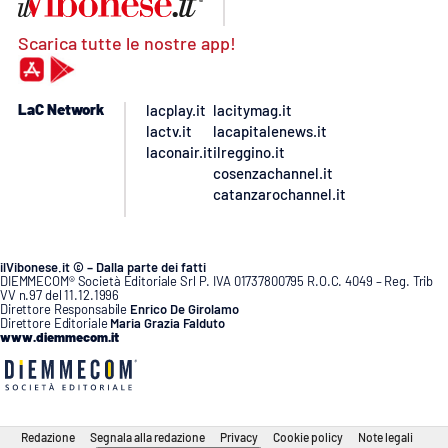
Scarica tutte le nostre app!
LaC Network
lacplay.it
lacitymag.it
lactv.it
lacapitalenews.it
laconair.it
ilreggino.it
cosenzachannel.it
catanzarochannel.it
ilVibonese.it © – Dalla parte dei fatti
DIEMMECOM® Società Editoriale Srl P. IVA 01737800795 R.O.C. 4049 – Reg. Trib
VV n.97 del 11.12.1996
Direttore Responsabile
Enrico De Girolamo
Direttore Editoriale
Maria Grazia Falduto
www.diemmecom.it
Redazione
Segnala alla redazione
Privacy
Cookie policy
Note legali