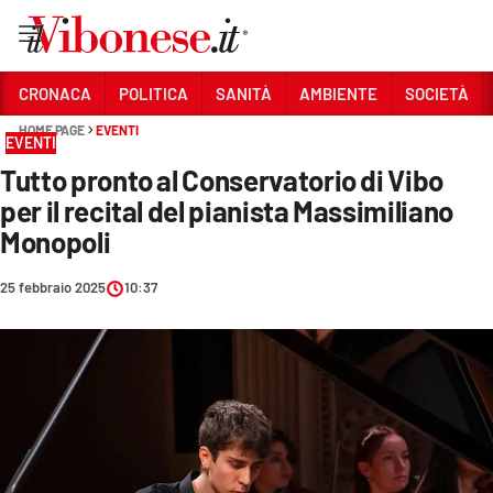
Vai
CRONACA
POLITICA
SANITÀ
AMBIENTE
SOCIETÀ
HOME PAGE
EVENTI
Sezioni
EVENTI
Tutto pronto al Conservatorio di Vibo
CRONACA
per il recital del pianista Massimiliano
POLITICA
Monopoli
SANITÀ
25 febbraio 2025
10:37
AMBIENTE
SOCIETÀ
CULTURA
ECONOMIA E LAVORO