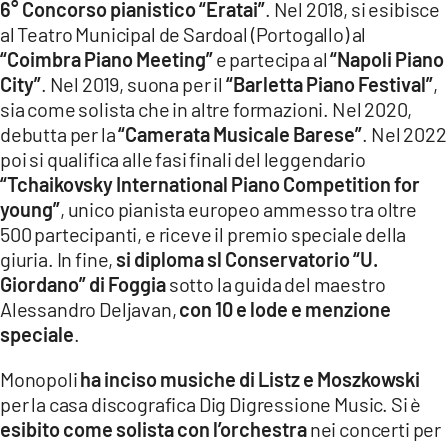
6° Concorso pianistico “Eratai”
. Nel 2018, si esibisce
al Teatro Municipal de Sardoal (Portogallo) al
“Coimbra Piano Meeting”
e partecipa al
“Napoli Piano
City”
. Nel 2019, suona per il
“Barletta Piano Festival”
,
sia come solista che in altre formazioni. Nel 2020,
debutta per la
“Camerata Musicale Barese”
. Nel 2022
poi si qualifica alle fasi finali del leggendario
“Tchaikovsky International Piano Competition for
young”
, unico pianista europeo ammesso tra oltre
500 partecipanti, e riceve il premio speciale della
giuria. In fine,
si diploma sl Conservatorio “U.
Giordano” di Foggia
sotto la guida del maestro
Alessandro Deljavan,
con 10 e lode e menzione
speciale
.
Monopoli
ha inciso musiche di Listz e Moszkowski
per la casa discografica Dig Digressione Music. Si è
esibito come solista con l’orchestra
nei concerti per