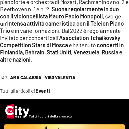
pianoforte e orchestra di Mozart, Rachmaninov no. 2 e
Beethoven n. 1 e n. 2.
Suona regolarmente in duo
con il violoncellista Mauro Paolo Monopoli
, svolge
un’
intensa attività cameristica con il Teleion Piano
Trio
e in varie formazioni. Dal 2022 è regolarmente
invitato per concerti dall’
Association Tchaikovsky
Competition Stars di Mosca
e ha tenuto
concerti in
Finlandia, Bahrain, Stati Uniti, Venezuela, Russia e
altre nazioni
.
TAG
AMA CALABRIA ·
VIBO VALENTIA
Eventi
Tutti gli articoli di