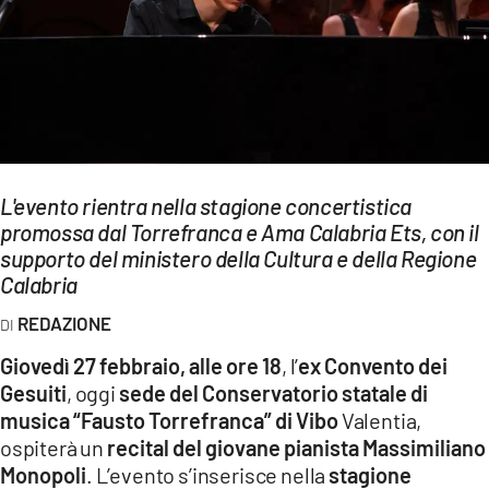
EVENTI
SPORT
Streaming
LAC TV
L'evento rientra nella stagione concertistica
LAC NETWORK
promossa dal Torrefranca e Ama Calabria Ets, con il
supporto del ministero della Cultura e della Regione
LAC ONAIR
Calabria
LaC
REDAZIONE
Network
Giovedì 27 febbraio, alle ore 18
, l’
ex Convento dei
LACPLAY.IT
Gesuiti
, oggi
sede del Conservatorio statale di
musica “Fausto Torrefranca” di Vibo
Valentia,
LACTV.IT
ospiterà un
recital del giovane pianista Massimiliano
LACONAIR.IT
Monopoli
. L’evento s’inserisce nella
stagione