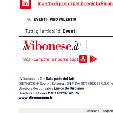
Incetta di premi per il regista Pisan
Apple
TAG
EVENTI ·
VIBO VALENTIA
Vai
Tutti gli articoli di
Eventi
Scarica tutte le nostre app!
ilVibonese.it © – Dalla parte dei fatti
DIEMMECOM® Società Editoriale Srl P. IVA 01737800795 R.O.C. 404
Direttore Responsabile
Enrico De Girolamo
Direttore Editoriale
Maria Grazia Falduto
www.diemmecom.it
Redazione
Segnala