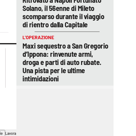
Solano, il 56enne di Mileto
scomparso durante il viaggio
di rientro dalla Capitale
L’OPERAZIONE
Maxi sequestro a San Gregorio
lacplay.it
lacitymag.it
d’Ippona: rinvenute armi,
lactv.it
lacapitalenews.it
droga e parti di auto rubate.
laconair.it
ilreggino.it
Una pista per le ultime
cosenzachannel.it
intimidazioni
catanzarochannel.it
ie
Lavora con noi