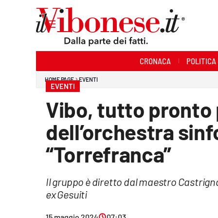
Sezioni
CRONACA
POLITICA
Cronaca
HOME PAGE
EVENTI
EVENTI
Politica
Vibo, tutto pronto 
Sanità
dell’orchestra sin
Ambiente
“Torrefranca”
Società
Il gruppo è diretto dal maestro Castrig
Cultura
ex Gesuiti
Economia e Lavoro
15 maggio 2024
07:03