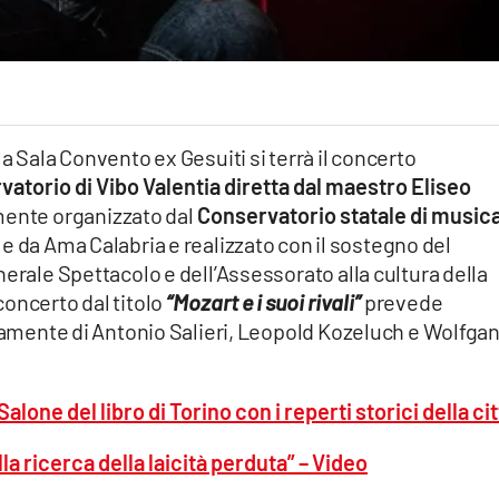
a Sala Convento ex Gesuiti si terrà il concerto
vatorio di Vibo Valentia diretta dal maestro Eliseo
ente organizzato dal
Conservatorio statale di music
 e da Ama Calabria e realizzato con il sostegno del
nerale Spettacolo e dell’Assessorato alla cultura della
oncerto dal titolo
“Mozart e i suoi rivali”
prevede
ivamente di Antonio Salieri, Leopold Kozeluch e Wolfga
Salone del libro di Torino con i reperti storici della ci
la ricerca della laicità perduta” – Video