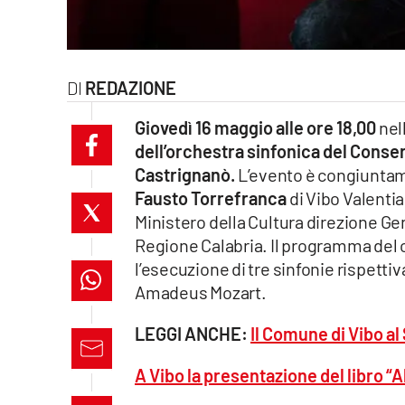
laconair.it
lacitymag.it
REDAZIONE
ilreggino.it
Giovedì 16 maggio alle ore 18,00
nell
dell’orchestra sinfonica del Conser
cosenzachannel.it
Castrignanò.
L’evento è congiuntam
Fausto Torrefranca
di Vibo Valentia
ilvibonese.it
Ministero della Cultura direzione Ge
catanzarochannel.it
Regione Calabria. Il programma del c
l’esecuzione di tre sinfonie rispett
lacapitalenews.it
Amadeus Mozart.
LEGGI ANCHE:
Il Comune di Vibo al 
App
Android
A Vibo la presentazione del libro “Al