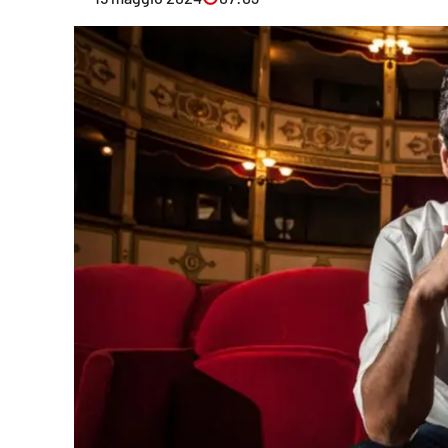
Eventi
Sport
Streaming
LaC TV
Lac Network
LaC OnAir
LaC
Network
lacplay.it
lactv.it