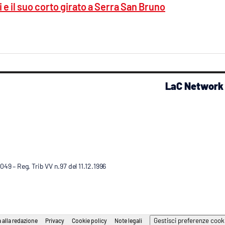
i e il suo corto girato a Serra San Bruno
LaC Network
9 – Reg. Trib VV n.97 del 11.12.1996
Gestisci preferenze cook
 alla redazione
Privacy
Cookie policy
Note legali