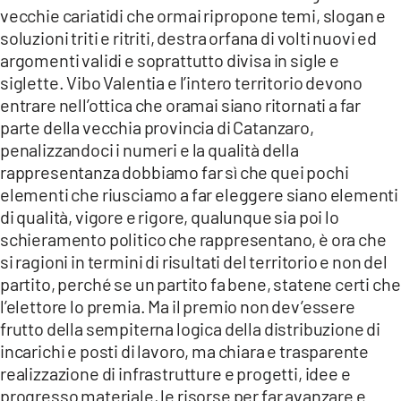
vecchie cariatidi che ormai ripropone temi, slogan e
soluzioni triti e ritriti, destra orfana di volti nuovi ed
argomenti validi e soprattutto divisa in sigle e
siglette. Vibo Valentia e l’intero territorio devono
entrare nell’ottica che oramai siano ritornati a far
parte della vecchia provincia di Catanzaro,
penalizzandoci i numeri e la qualità della
rappresentanza dobbiamo far sì che quei pochi
elementi che riusciamo a far eleggere siano elementi
di qualità, vigore e rigore, qualunque sia poi lo
schieramento politico che rappresentano, è ora che
si ragioni in termini di risultati del territorio e non del
partito, perché se un partito fa bene, statene certi che
l’elettore lo premia. Ma il premio non dev’essere
frutto della sempiterna logica della distribuzione di
incarichi e posti di lavoro, ma chiara e trasparente
realizzazione di infrastrutture e progetti, idee e
progresso materiale, le risorse per far avanzare e