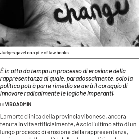
EVENTI
SPORT
Streaming
LAC TV
Judges gavel on a pile of law books
LAC NETWORK
È in atto da tempo un processo di erosione della
LAC ONAIR
rappresentanza al quale, paradossalmente, solo la
politica potrà porre rimedio se avrà il coraggio di
LaC
innovare radicalmente le logiche imperanti.
Network
VIBOADMIN
LACPLAY.IT
La morte clinica della provincia vibonese, ancora
LACTV.IT
tenuta in vita artificialmente, è solo l’ultimo atto di un
lungo processo di erosione della rappresentanza,
LACONAIR.IT