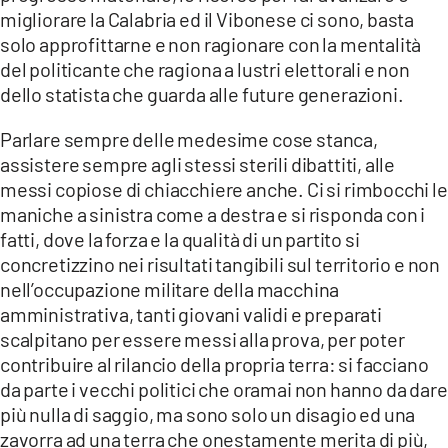
migliorare la Calabria ed il Vibonese ci sono, basta
solo approfittarne e non ragionare con la mentalità
del politicante che ragiona a lustri elettorali e non
dello statista che guarda alle future generazioni.
Parlare sempre delle medesime cose stanca,
assistere sempre agli stessi sterili dibattiti, alle
messi copiose di chiacchiere anche. Ci si rimbocchi le
maniche a sinistra come a destra e si risponda con i
fatti, dove la forza e la qualità di un partito si
concretizzino nei risultati tangibili sul territorio e non
nell’occupazione militare della macchina
amministrativa, tanti giovani validi e preparati
scalpitano per essere messi alla prova, per poter
contribuire al rilancio della propria terra: si facciano
da parte i vecchi politici che oramai non hanno da dare
più nulla di saggio, ma sono solo un disagio ed una
zavorra ad una terra che onestamente merita di più,