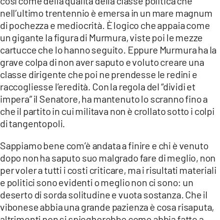
così come della qualità della classe politica che
nell’ultimo trentennio è emersa in un mare magnum
LACITYMAG.IT
di pochezza e mediocrità. È logico che appaia come
ILREGGINO.IT
un gigante la figura di Murmura, viste poi le mezze
cartucce che lo hanno seguito. Eppure Murmura ha la
COSENZACHANNEL.IT
grave colpa di non aver saputo e voluto creare una
classe dirigente che poi ne prendesse le redini e
ILVIBONESE.IT
raccogliesse l’eredità. Con la regola del “dividi et
CATANZAROCHANNEL.IT
impera” il Senatore, ha mantenuto lo scranno fino a
che il partito in cui militava non è crollato sotto i colpi
LACAPITALENEWS.IT
di tangentopoli.
Sappiamo bene com’è andata a finire e chi è venuto
App
dopo non ha saputo suo malgrado fare di meglio, non
ANDROID
per voler a tutti i costi criticare, ma i risultati materiali
e politici sono evidenti o meglio non ci sono: un
APPLE
deserto di sorda solitudine e vuota sostanza. Che il
vibonese abbia una grande pazienza è cosa risaputa,
altrimenti non si spiegherebbe come abbia fatto a