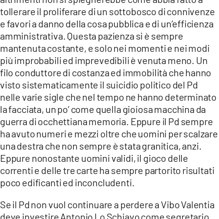
tollerare il proliferare di un sottobosco di connivenze
e favori a danno della cosa pubblica e di un’efficienza
amministrativa. Questa pazienza si è sempre
mantenuta costante, e solo nei momenti e nei modi
più improbabili ed imprevedibili è venuta meno. Un
filo conduttore di costanza ed immobilità che hanno
visto sistematicamente il suicidio politico del Pd
nelle varie sigle che nel tempo ne hanno determinato
la facciata, un po’ come quella gioiosa macchina da
guerra di occhettiana memoria. Eppure il Pd sempre
ha avuto numeri e mezzi oltre che uomini per scalzare
una destra che non sempre è stata granitica, anzi.
Eppure nonostante uomini validi, il gioco delle
correnti e delle tre carte ha sempre partorito risultati
poco edificanti ed inconcludenti.
Se il Pd non vuol continuare a perdere a Vibo Valentia
deve investire Antonio Lo Schiavo come segretario