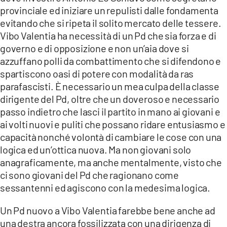
provinciale ed iniziare un repulisti dalle fondamenta
evitando che si ripeta il solito mercato delle tessere.
Vibo Valentia ha necessità di un Pd che sia forza e di
governo e di opposizione e non un’aia dove si
azzuffano polli da combattimento che si difendono e
spartiscono oasi di potere con modalità da ras
parafascisti. È necessario un mea culpa della classe
dirigente del Pd, oltre che un doveroso e necessario
passo indietro che lasci il partito in mano ai giovani e
ai volti nuovi e puliti che possano ridare entusiasmo e
capacità nonché volontà di cambiare le cose con una
logica ed un’ottica nuova. Ma non giovani solo
anagraficamente, ma anche mentalmente, visto che
ci sono giovani del Pd che ragionano come
sessantenni ed agiscono con la medesima logica.
Un Pd nuovo a Vibo Valentia farebbe bene anche ad
una destra ancora fossilizzata con una dirigenza di