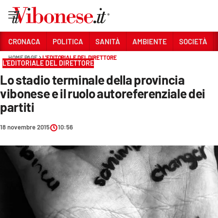
Vai
CRONACA
POLITICA
SANITÀ
AMBIENTE
SOCIETÀ
HOME PAGE
L'EDITORIALE DEL DIRETTORE
Sezioni
L'EDITORIALE DEL DIRETTORE
Lo stadio terminale della provincia
CRONACA
vibonese e il ruolo autoreferenziale dei
POLITICA
partiti
SANITÀ
18 novembre 2015
10:56
AMBIENTE
SOCIETÀ
CULTURA
ECONOMIA E LAVORO