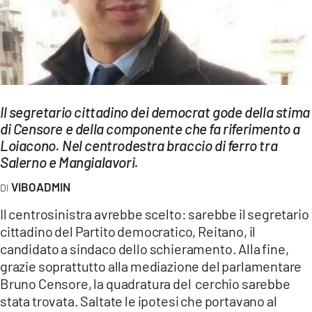
EVENTI
SPORT
Streaming
LAC TV
Il segretario cittadino dei democrat gode della stima
di Censore e della componente che fa riferimento a
LAC NETWORK
Loiacono. Nel centrodestra braccio di ferro tra
Salerno e Mangialavori.
LAC ONAIR
VIBOADMIN
LaC
Il centrosinistra avrebbe scelto: sarebbe il segretario
Network
cittadino del Partito democratico, Reitano, il
LACPLAY.IT
candidato a sindaco dello schieramento. Alla fine,
grazie soprattutto alla mediazione del parlamentare
LACTV.IT
Bruno Censore, la quadratura del cerchio sarebbe
stata trovata. Saltate le ipotesi che portavano al
LACONAIR.IT