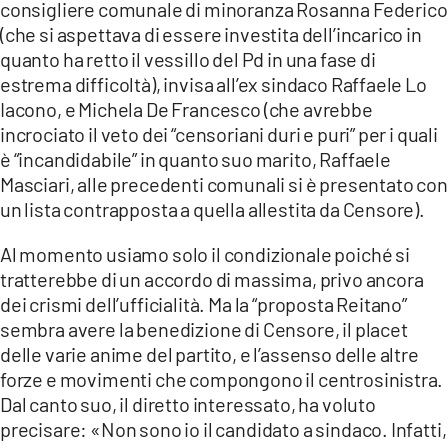
consigliere comunale di minoranza Rosanna Federico
LACITYMAG.IT
(che si aspettava di essere investita dell’incarico in
quanto ha retto il vessillo del Pd in una fase di
ILREGGINO.IT
estrema difficoltà), invisa all’ex sindaco Raffaele Lo
Iacono, e Michela De Francesco (che avrebbe
COSENZACHANNEL.IT
incrociato il veto dei “censoriani duri e puri” per i quali
ILVIBONESE.IT
è “incandidabile” in quanto suo marito, Raffaele
Masciari, alle precedenti comunali si è presentato con
CATANZAROCHANNEL.IT
un lista contrapposta a quella allestita da Censore).
LACAPITALENEWS.IT
Al momento usiamo solo il condizionale poiché si
tratterebbe di un accordo di massima, privo ancora
App
dei crismi dell’ufficialità. Ma la “proposta Reitano”
sembra avere la benedizione di Censore, il placet
ANDROID
delle varie anime del partito, e l’assenso delle altre
APPLE
forze e movimenti che compongono il centrosinistra.
Dal canto suo, il diretto interessato, ha voluto
precisare: «Non sono io il candidato a sindaco. Infatti,