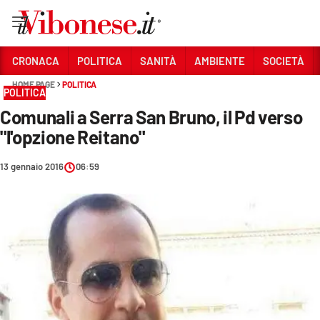
Vai
CRONACA
POLITICA
SANITÀ
AMBIENTE
SOCIETÀ
HOME PAGE
POLITICA
Sezioni
POLITICA
Comunali a Serra San Bruno, il Pd verso
CRONACA
"l'opzione Reitano"
POLITICA
13 gennaio 2016
06:59
SANITÀ
AMBIENTE
SOCIETÀ
CULTURA
ECONOMIA E LAVORO