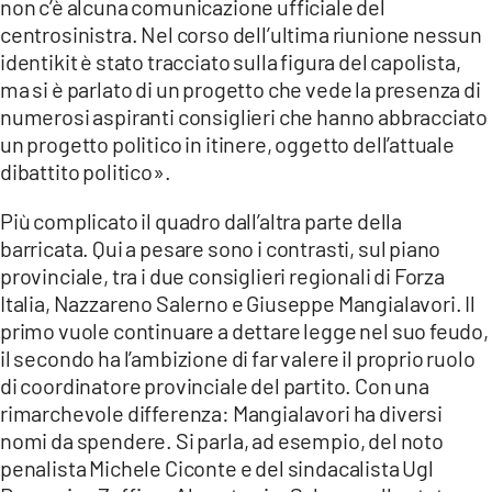
non c’è alcuna comunicazione ufficiale del
centrosinistra. Nel corso dell’ultima riunione nessun
identikit è stato tracciato sulla figura del capolista,
ma si è parlato di un progetto che vede la presenza di
numerosi aspiranti consiglieri che hanno abbracciato
un progetto politico in itinere, oggetto dell’attuale
dibattito politico».
Più complicato il quadro dall’altra parte della
barricata. Qui a pesare sono i contrasti, sul piano
provinciale, tra i due consiglieri regionali di Forza
Italia, Nazzareno Salerno e Giuseppe Mangialavori. Il
primo vuole continuare a dettare legge nel suo feudo,
il secondo ha l’ambizione di far valere il proprio ruolo
di coordinatore provinciale del partito. Con una
rimarchevole differenza: Mangialavori ha diversi
nomi da spendere. Si parla, ad esempio, del noto
penalista Michele Ciconte e del sindacalista Ugl