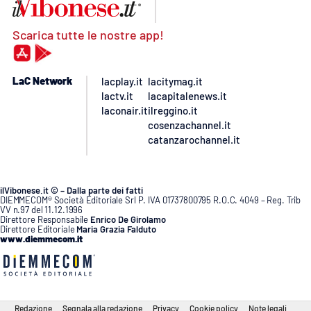
Scarica tutte le nostre app!
LaC Network
lacplay.it
lacitymag.it
lactv.it
lacapitalenews.it
laconair.it
ilreggino.it
cosenzachannel.it
catanzarochannel.it
ilVibonese.it © – Dalla parte dei fatti
DIEMMECOM® Società Editoriale Srl P. IVA 01737800795 R.O.C. 4049 – Reg. Trib
VV n.97 del 11.12.1996
Direttore Responsabile
Enrico De Girolamo
Direttore Editoriale
Maria Grazia Falduto
www.diemmecom.it
Redazione
Segnala alla redazione
Privacy
Cookie policy
Note legali