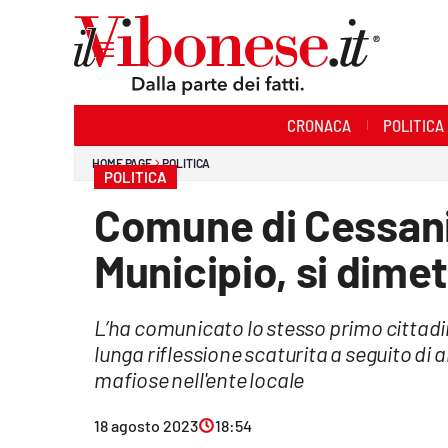
Sezioni
CRONACA
POLITICA
Cronaca
HOME PAGE
POLITICA
POLITICA
Politica
Comune di Cessanit
Sanità
Municipio, si dime
Ambiente
L’ha comunicato lo stesso primo cittad
Società
lunga riflessione scaturita a seguito di a
Cultura
mafiose nell'ente locale
Economia e Lavoro
18 agosto 2023
18:54