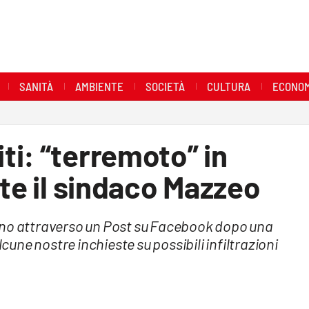
SANITÀ
AMBIENTE
SOCIETÀ
CULTURA
ECONOM
i: “terremoto” in
tte il sindaco Mazzeo
ino attraverso un Post su Facebook dopo una
lcune nostre inchieste su possibili infiltrazioni