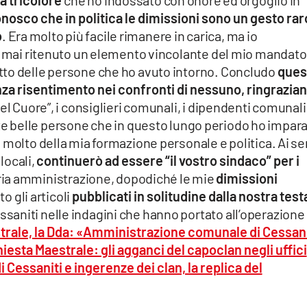
nosco che in politica le dimissioni sono un gesto rar
o
. Era molto più facile rimanere in carica, ma io
o mai ritenuto un elemento vincolante del mio mandato,
tto delle persone che ho avuto intorno. Concludo
ques
za risentimento nei confronti di nessuno, ringrazia
el Cuore”, i consiglieri comunali, i dipendenti comunali,
te belle persone che in questo lungo periodo ho impar
 molto della mia formazione personale e politica. Ai se
 locali,
continuerò ad essere “il vostro sindaco” per i
naria amministrazione, dopodiché le mie
dimissioni
o gli articoli
pubblicati in solitudine dalla nostra test
aniti nelle indagini che hanno portato all’operazione
trale, la Dda: «Amministrazione comunale di Cessani
iesta Maestrale: gli agganci del capoclan negli uffici
Cessaniti e ingerenze dei clan, la replica del