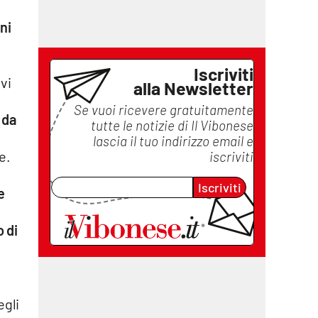
ni
Iscriviti
 vi
alla Newsletter
Se vuoi ricevere gratuitamente
 da
tutte le notizie di
Il Vibonese
lascia il tuo indirizzo email e
e.
iscriviti
Iscriviti
e
 di
egli