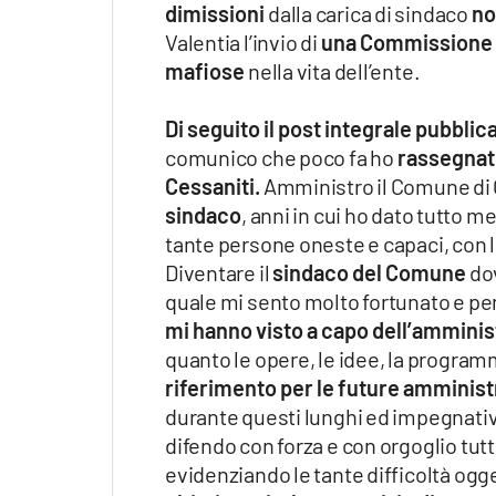
dimissioni
dalla carica di sindaco
no
Valentia l’invio di
una Commissione d’
mafiose
nella vita dell’ente.
Di seguito il post integrale pubbl
comunico che poco fa ho
rassegnato
Cessaniti.
Amministro il Comune di 
sindaco
, anni in cui ho dato tutto 
tante persone oneste e capaci, con le 
Diventare il
sindaco del Comune
dov
quale mi sento molto fortunato e pe
mi hanno visto a capo dell’amminis
quanto le opere, le idee, la progra
riferimento per le future amminist
durante questi lunghi ed impegnativi
difendo con forza e con orgoglio tutti 
evidenziando le tante difficoltà ogge