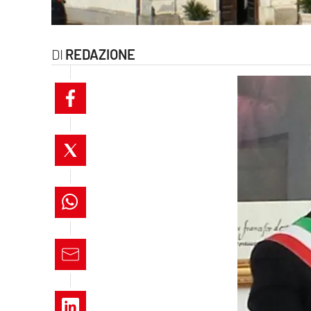
laconair.it
lacitymag.it
REDAZIONE
ilreggino.it
cosenzachannel.it
ilvibonese.it
catanzarochannel.it
lacapitalenews.it
App
Android