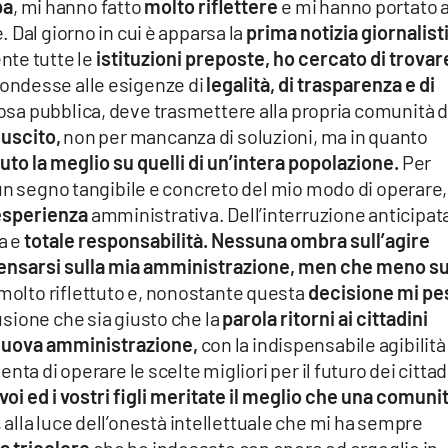
pa
, mi hanno fatto
molto riflettere
e mi hanno portato 
 Dal giorno in cui è apparsa la
prima notizia giornalist
te tutte le
istituzioni preposte, ho cercato di trovar
pondesse alle esigenze di
legalità, di trasparenza e di
osa pubblica, deve trasmettere alla propria comunità d
iuscito,
non per mancanza di soluzioni, ma in quanto
uto la meglio su quelli di un’intera popolazione.
Per
un segno tangibile e concreto del mio modo di operare,
esperienza
amministrativa. Dell’interruzione anticipat
a e
totale responsabilità. Nessuna ombra sull’agire
densarsi sulla mia amministrazione, men che meno su
molto riflettuto e, nonostante questa
decisione mi pe
usione che sia giusto che la
parola ritorni ai cittadini
uova amministrazione,
con la indispensabile agibilità
ta di operare le scelte migliori per il futuro dei cittad
 voi ed i vostri figli meritate il meglio che una comuni
, alla luce dell’onestà intellettuale che mi ha sempre
ia tricolore
che ho indossato con onore ed orgoglio in