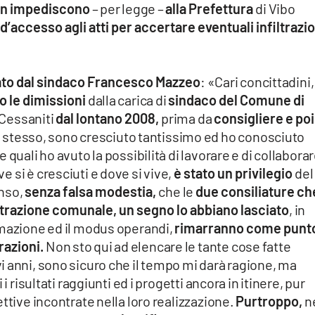
n impediscono
– per legge –
alla Prefettura
di Vibo
accesso agli atti per accertare eventuali infiltrazio
icato dal sindaco Francesco Mazzeo
: «Cari concittadini,
 le dimissioni
dalla carica di
sindaco del Comune di
Cessaniti
dal lontano 2008,
prima da
consigliere e poi
me stesso, sono cresciuto tantissimo ed ho conosciuto
quali ho avuto la possibilità di lavorare e di collaborar
e si è cresciuti e dove si vive,
è stato un privilegio
del
nso,
senza falsa modestia,
che le
due consiliature ch
trazione comunale, un segno lo abbiano lasciato
, in
mmazione ed il modus operandi,
rimarranno come punto
razioni.
Non sto qui ad elencare le tante cose fatte
 anni, sono sicuro che il tempo mi darà ragione, ma
i risultati raggiunti ed i progetti ancora in itinere, pur
ttive incontrate nella loro realizzazione.
Purtroppo,
n