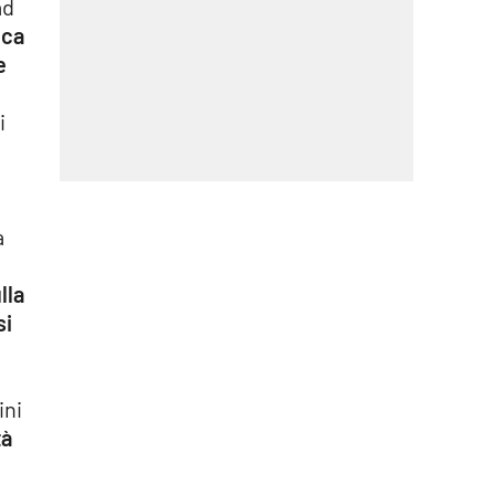
ad
ica
e
i
a
lla
si
ini
tà