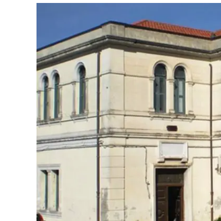
Eventi
Sport
Streaming
LaC TV
Lac Network
LaC OnAir
LaC
Network
lacplay.it
lactv.it