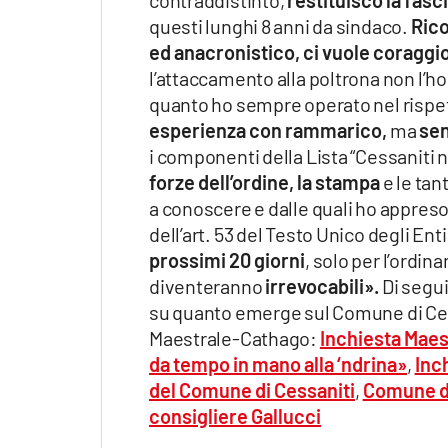
questi lunghi 8 anni da sindaco.
Rico
ed anacronistico, ci vuole coraggi
l’attaccamento alla poltrona non l’h
quanto ho sempre operato nel rispe
esperienza con rammarico,
ma
sen
i componenti della Lista “Cessaniti n
forze dell’ordine, la stampa
e le tan
a conoscere e dalle quali ho appreso
dell’art. 53 del Testo Unico degli Enti
prossimi 20 giorni
, solo per l’ordi
diventeranno
irrevocabili».
Di seguit
su quanto emerge sul Comune di Cess
Maestrale-Cathago:
Inchiesta Maes
da tempo in mano alla ‘ndrina»
,
Inch
del Comune di Cessaniti
,
Comune di 
consigliere Gallucci