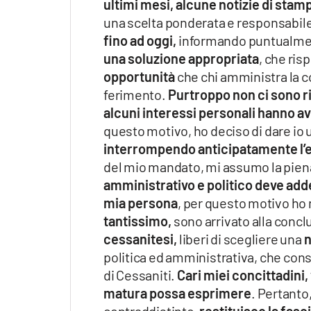
ultimi mesi, alcune notizie di stam
una scelta ponderata e responsabile.
fino ad oggi,
informando puntualmen
una soluzione appropriata
, che ris
opportunità
che chi amministra la c
ferimento.
Purtroppo non ci sono r
alcuni interessi personali hanno av
questo motivo, ho deciso di dare io 
interrompendo anticipatamente l’
del mio mandato, mi assumo la pien
amministrativo e politico deve ad
mia persona
, per questo motivo ho 
tantissimo,
sono arrivato alla concl
cessanitesi,
liberi di scegliere una
n
politica ed amministrativa, che consen
di Cessaniti.
Cari miei concittadini,
matura possa esprimere
. Pertanto
contraddistinto,
restituisco la fasc