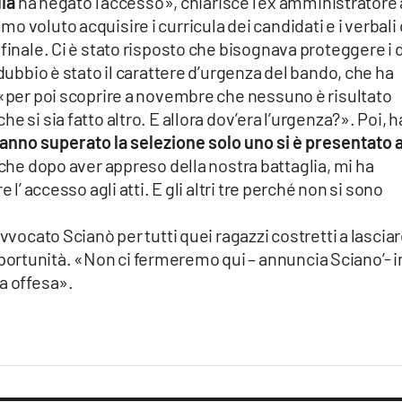
ia
ha negato l’accesso», chiarisce l’ex amministratore 
 voluto acquisire i curricula dei candidati e i verbali
finale. Ci è stato risposto che bisognava proteggere i d
 dubbio è stato il carattere d’urgenza del bando, che ha
 «per poi scoprire a novembre che nessuno è risultato
 si sia fatto altro. E allora dov’era l’urgenza?». Poi, h
anno superato la selezione solo uno si è presentato a
, che dopo aver appreso della nostra battaglia, mi ha
 l’ accesso agli atti. E gli altri tre perché non si sono
avvocato Scianò per tutti quei ragazzi costretti a lascia
ortunità. «Non ci fermeremo qui – annuncia Sciano’- i
a offesa».