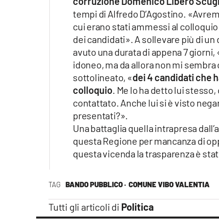
corruzione Domenico Libero Scugl
tempi di Alfredo D’Agostino. «Avremmo
cui erano stati ammessi al colloquio 
dei candidati». A sollevare più di un
avuto una durata di appena 7 giorni,
idoneo, ma da allora non mi sembra che
sottolineato, «
dei 4 candidati che h
colloquio
. Me lo ha detto lui stesso
contattato. Anche lui si è visto negare
presentati?».
Una battaglia quella intrapresa dall’
questa Regione per mancanza di opp
questa vicenda la trasparenza è stat
TAG
BANDO PUBBLICO ·
COMUNE VIBO VALENTIA
Tutti gli articoli di
Politica