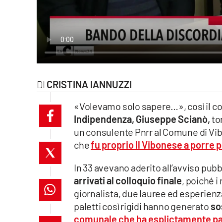
laconair.it
lacitymag.it
ilreggino.it
CRISTINA IANNUZZI
cosenzachannel.it
«Volevamo solo sapere…», così il co
ilvibonese.it
Indipendenza, Giuseppe Scianò,
to
un consulente Pnrr al Comune di Vib
catanzarochannel.it
che
fu proprio Il Vibonese a porre 
lacapitalenews.it
In 33 avevano aderito all’avviso pub
arrivati al colloquio finale
, poiché i
App
giornalista, due lauree ed esperienz
Android
paletti così rigidi hanno generato
so
comunale che ha esplictamente par