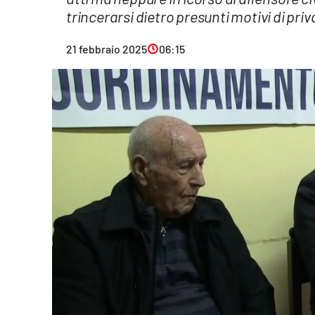
trincerarsi dietro presunti motivi di pr
Eventi
Sport
21 febbraio 2025
06:15
Streaming
LaC TV
Lac Network
LaC OnAir
LaC
Network
lacplay.it
lactv.it