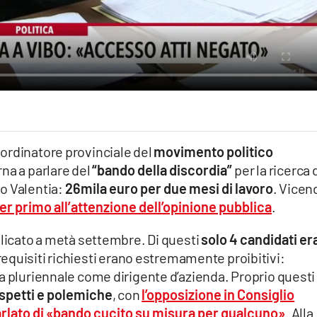
ordinatore provinciale del
movimento politico
rna a parlare del
“bando della discordia”
per la ricerca 
o Valentia:
26mila euro per due mesi di lavoro
. Vicen
per primo all’attenzione dell’opinione pubblica
.
blicato a metà settembre. Di questi
solo 4 candidati e
 requisiti richiesti erano estremamente proibitivi:
a pluriennale come dirigente d’azienda. Proprio questi
spetti e polemiche
, con
l’opposizione in Consiglio
lato di «bando cucito su misura per qualcuno»
. Alla