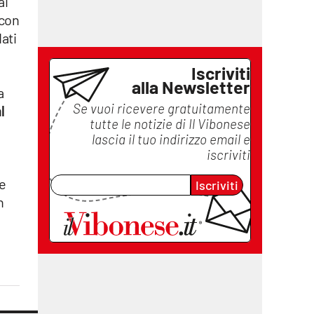
ai
 con
ati
Iscriviti
alla Newsletter
a
Se vuoi ricevere gratuitamente
l
tutte le notizie di
Il Vibonese
lascia il tuo indirizzo email e
iscriviti
re
Iscriviti
n