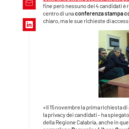
Apple
fine però nessuno dei 4 candidati è r
centro di una
conferenza stampa co
chiaro, ma le sue richieste di acces
Vai
«Il 15 novembre la prima richiesta di
la privacy dei candidati – ha spiegato 
della Regione Calabria, anche in que