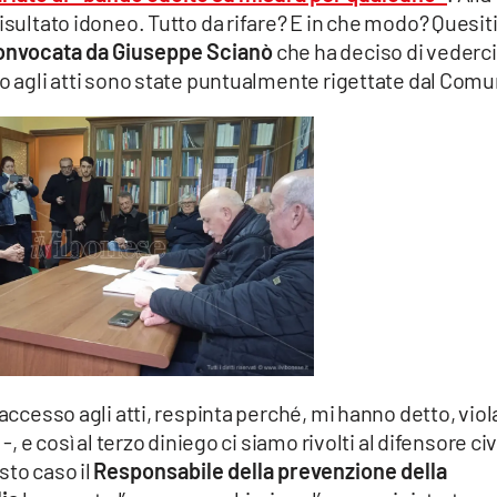
isultato idoneo. Tutto da rifare? E in che modo? Quesiti
nvocata da Giuseppe Scianò
che ha deciso di vederci
so agli atti sono state puntualmente rigettate dal Com
 accesso agli atti, respinta perché, mi hanno detto, vio
-, e così al terzo diniego ci siamo rivolti al difensore ci
sto caso il
Responsabile della prevenzione della