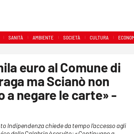
SANITÀ
AMBIENTE
SOCIETÀ
CULTURA
ECONOM
ila euro al Comune di
fraga ma Scianò non
 a negare le carte» -
nto Indipendenza chiede da tempo l’accesso agli
ivico della Calabria è servito: «Continuano a