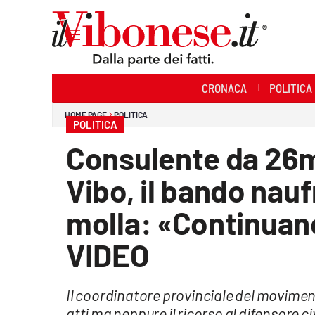
Sezioni
CRONACA
POLITICA
Cronaca
HOME PAGE
POLITICA
POLITICA
Politica
Consulente da 26m
Sanità
Vibo, il bando nau
Ambiente
molla: «Continuano
Società
VIDEO
Cultura
Il coordinatore provinciale del movime
Economia e Lavoro
atti ma neppure il ricorso al difensore c