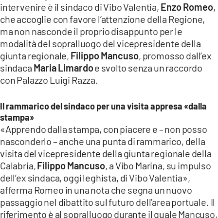
intervenire è il sindaco di Vibo Valentia,
Enzo Romeo
,
LACITYMAG.IT
che accoglie con favore l’attenzione della Regione,
ma non nasconde il proprio disappunto per le
ILREGGINO.IT
modalità del sopralluogo del vicepresidente della
COSENZACHANNEL.IT
giunta regionale,
Filippo Mancuso
, promosso dall’ex
sindaca
Maria Limardo
e svolto senza un raccordo
ILVIBONESE.IT
con Palazzo Luigi Razza.
CATANZAROCHANNEL.IT
Il rammarico del sindaco per una visita appresa «dalla
stampa»
LACAPITALENEWS.IT
«Apprendo dalla stampa, con piacere e – non posso
nasconderlo – anche una punta di rammarico, della
App
visita del vicepresidente della giunta regionale della
ANDROID
Calabria,
Filippo Mancuso
, a Vibo Marina, su impulso
dell’ex sindaca, oggi leghista, di Vibo Valentia»,
APPLE
afferma Romeo in una nota che segna un nuovo
passaggio nel dibattito sul futuro dell’area portuale. Il
riferimento è al sopralluogo durante il quale Mancuso,