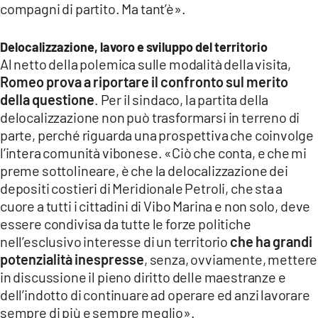
compagni di partito. Ma tant’è».
Delocalizzazione, lavoro e sviluppo del territorio
Al netto della polemica sulle modalità della visita,
Romeo prova a riportare il confronto sul merito
della questione
. Per il sindaco, la partita della
delocalizzazione non può trasformarsi in terreno di
parte, perché riguarda una prospettiva che coinvolge
l’intera comunità vibonese. «Ciò che conta, e che mi
preme sottolineare, è che la delocalizzazione dei
depositi costieri di Meridionale Petroli, che sta a
cuore a tutti i cittadini di Vibo Marina e non solo, deve
essere condivisa da tutte le forze politiche
nell’esclusivo interesse di un territorio
che ha grandi
potenzialità inespresse
, senza, ovviamente, mettere
in discussione il pieno diritto delle maestranze e
dell’indotto di continuare ad operare ed anzi lavorare
sempre di più e sempre meglio».