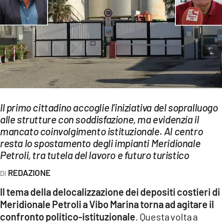
EVENTI
SPORT
Streaming
LAC TV
LAC NETWORK
Il primo cittadino accoglie l’iniziativa del sopralluogo
LAC ONAIR
alle strutture con soddisfazione, ma evidenzia il
mancato coinvolgimento istituzionale. Al centro
resta lo spostamento degli impianti Meridionale
LaC
Petroli, tra tutela del lavoro e futuro turistico
Network
LACPLAY.IT
REDAZIONE
Il tema della delocalizzazione dei depositi costieri di
LACTV.IT
Meridionale Petroli a Vibo Marina torna ad agitare il
LACONAIR.IT
confronto politico-istituzionale
. Questa volta a