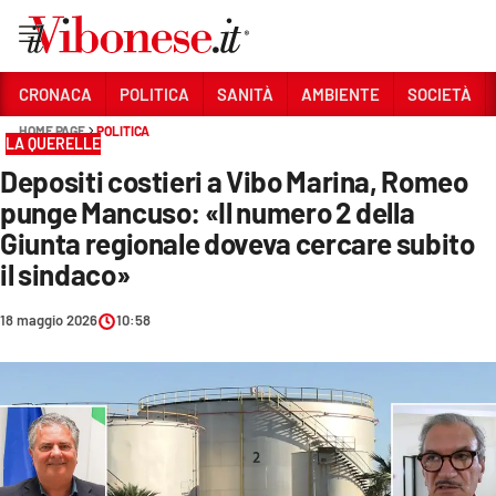
Vai
CRONACA
POLITICA
SANITÀ
AMBIENTE
SOCIETÀ
HOME PAGE
POLITICA
Sezioni
LA QUERELLE
Depositi costieri a Vibo Marina, Romeo
CRONACA
punge Mancuso: «Il numero 2 della
POLITICA
Giunta regionale doveva cercare subito
il sindaco»
SANITÀ
AMBIENTE
18 maggio 2026
10:58
SOCIETÀ
CULTURA
ECONOMIA E LAVORO