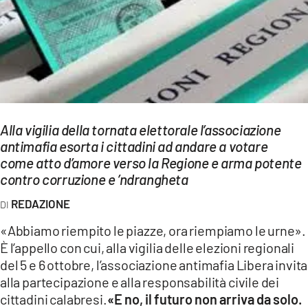
EVENTI
SPORT
Streaming
LAC TV
Alla vigilia della tornata elettorale l’associazione
LAC NETWORK
antimafia esorta i cittadini ad andare a votare
come atto d’amore verso la Regione e arma potente
LAC ONAIR
contro corruzione e ’ndrangheta
LaC
REDAZIONE
Network
«Abbiamo riempito le piazze, ora riempiamo le urne».
LACPLAY.IT
È l’appello con cui, alla vigilia delle elezioni regionali
del 5 e 6 ottobre, l’associazione antimafia Libera invita
LACTV.IT
alla partecipazione e alla responsabilità civile dei
LACONAIR.IT
cittadini calabresi.
«E no, il futuro non arriva da solo.