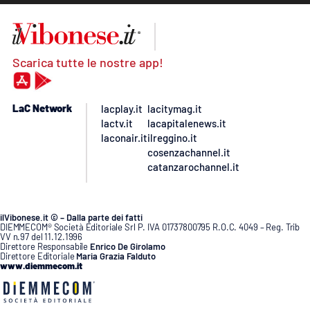
Scarica tutte le nostre app!
LaC Network
lacplay.it
lacitymag.it
lactv.it
lacapitalenews.it
laconair.it
ilreggino.it
cosenzachannel.it
catanzarochannel.it
ilVibonese.it © – Dalla parte dei fatti
DIEMMECOM® Società Editoriale Srl P. IVA 01737800795 R.O.C. 4049 – Reg. Trib
VV n.97 del 11.12.1996
Direttore Responsabile
Enrico De Girolamo
Direttore Editoriale
Maria Grazia Falduto
www.diemmecom.it