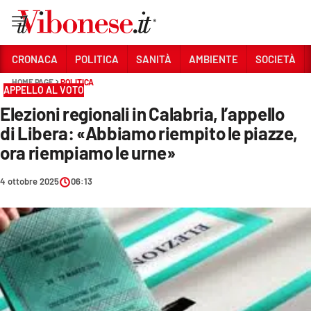
Vai
CRONACA
POLITICA
SANITÀ
AMBIENTE
SOCIETÀ
HOME PAGE
POLITICA
Sezioni
APPELLO AL VOTO
Elezioni regionali in Calabria, l’appello
CRONACA
di Libera: «Abbiamo riempito le piazze,
POLITICA
ora riempiamo le urne»
SANITÀ
4 ottobre 2025
06:13
AMBIENTE
SOCIETÀ
CULTURA
ECONOMIA E LAVORO