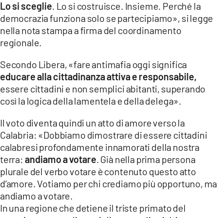
Lo si sceglie
. Lo si costruisce. Insieme. Perché la
LACITYMAG.IT
democrazia funziona solo se partecipiamo», si legge
nella nota stampa a firma del coordinamento
ILREGGINO.IT
regionale.
COSENZACHANNEL.IT
Secondo Libera, «fare antimafia oggi significa
ILVIBONESE.IT
educare alla cittadinanza attiva e responsabile,
essere cittadini e non semplici abitanti, superando
CATANZAROCHANNEL.IT
così la logica della lamentela e della delega».
LACAPITALENEWS.IT
Il voto diventa quindi un atto di amore verso la
Calabria: «Dobbiamo dimostrare di essere cittadini
App
calabresi profondamente innamorati della nostra
terra:
andiamo a votare
. Già nella prima persona
ANDROID
plurale del verbo votare è contenuto questo atto
d’amore. Votiamo per chi crediamo più opportuno, ma
APPLE
andiamo a votare.
In una regione che detiene il triste primato del