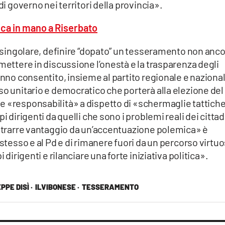
di governo nei territori della provincia».
tica in mano a Riserbato
he singolare, definire “dopato” un tesseramento non anc
mettere in discussione l’onestà e la trasparenza degli
anno consentito, insieme al partito regionale e naziona
so unitario e democratico che porterà alla elezione del
e «responsabilità» a dispetto di «schermaglie tattiche
i dirigenti da quelli che sono i problemi reali dei cittad
i trarre vantaggio da un’accentuazione polemica» è
 stesso e al Pd e di rimanere fuori da un percorso virtu
 dirigenti e rilanciare una forte iniziativa politica».
PPE DISÌ ·
ILVIBONESE ·
TESSERAMENTO