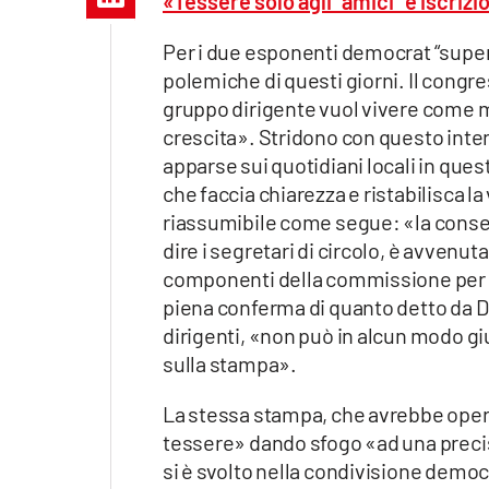
«Tessere solo agli “amici” e iscriz
Apple
Per i due esponenti democrat “super p
polemiche di questi giorni. Il congr
gruppo dirigente vuol vivere come m
Vai
crescita». Stridono con questo inten
apparse sui quotidiani locali in ques
che faccia chiarezza e ristabilisca la
riassumibile come segue: «la consegna
dire i segretari di circolo, è avvenuta,
componenti della commissione per i
piena conferma di quanto detto da D
dirigenti, «non può in alcun modo g
sulla stampa».
La stessa stampa, che avrebbe opera
tessere» dando sfogo «ad una precis
si è svolto nella condivisione democr