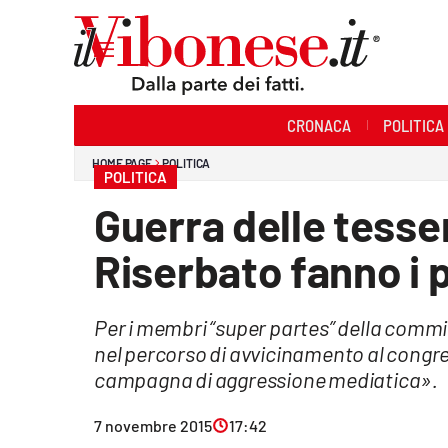
Sezioni
CRONACA
POLITICA
Cronaca
HOME PAGE
POLITICA
POLITICA
Politica
Guerra delle tesse
Sanità
Riserbato fanno i 
Ambiente
Per i membri “super partes” della comm
Società
nel percorso di avvicinamento al congress
Cultura
campagna di aggressione mediatica».
Economia e Lavoro
7 novembre 2015
17:42