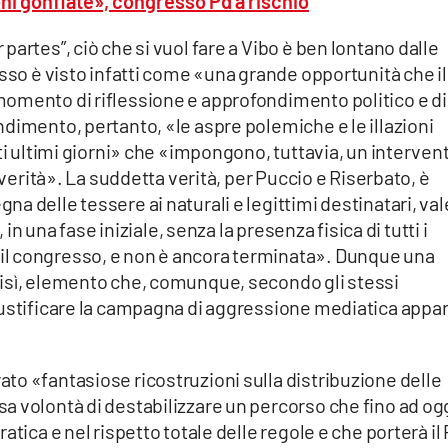
ioni gonfiate», congresso Pd a rischio
artes”, ciò che si vuol fare a Vibo è ben lontano dalle
esso è visto infatti come «una grande opportunità che il
omento di riflessione e approfondimento politico e di
dimento, pertanto, «le aspre polemiche e le illazioni
ti ultimi giorni» che «impongono, tuttavia, un interven
 verità». La suddetta verità, per Puccio e Riserbato, è
 delle tessere ai naturali e legittimi destinatari, val
 in una fase iniziale, senza la presenza fisica di tutti i
l congresso, e non è ancora terminata». Dunque una
isì, elemento che, comunque, secondo gli stessi
iustificare la campagna di aggressione mediatica appa
to «fantasiose ricostruzioni sulla distribuzione delle
a volontà di destabilizzare un percorso che fino ad og
atica e nel rispetto totale delle regole e che porterà il