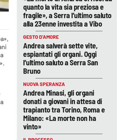
quanto la vita sia preziosa e
fragile», a Serra l’ultimo saluto
alla 23enne investita a Vibo
GESTO D’AMORE
pa»,
Andrea salverà sette vite,
ani
espiantati gli organi. Oggi
ca
l’ultimo saluto a Serra San
».
Bruno
NUOVA SPERANZA
Andrea Minasi, gli organi
e
donati a giovani in attesa di
ta
trapianto tra Torino, Roma e
Milano: «La morte non ha
n
vinto»
IL PROCESSO