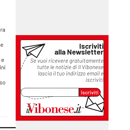
ora
le
Iscriviti
alla Newsletter
 e
Se vuoi ricevere gratuitamente
ini
tutte le notizie di
Il Vibonese
lascia il tuo indirizzo email e
iscriviti
oso
Iscriviti