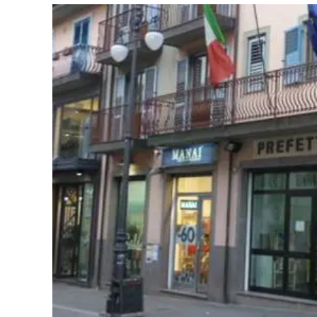
Eventi
Sport
Streaming
LaC TV
Lac Network
LaC OnAir
LaC
Network
lacplay.it
lactv.it