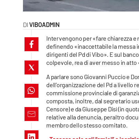
laconair.it
lacitymag.it
VIBOADMIN
Intervengono per «fare chiarezza e ri
ilreggino.it
definendo «inaccettabile la messa in
cosenzachannel.it
dirigenti del Pd di Vibo». E sul banc
colpevole, rea di aver messo in att
ilvibonese.it
A parlare sono Giovanni Puccio e Do
catanzarochannel.it
dell’organizzazione del Pd a livello
commissione provinciale di garanzia i
lacapitalenews.it
composta, inoltre, dal segretario u
Censore) e da Giuseppe Disì (in quota
relative alla denuncia, peraltro docum
App
membro dello stesso comitato.
Android