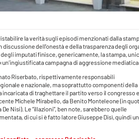
stabilire la verità sugli episodi menzionati dalla stam
 discussione dell’onestà e della trasparenza degli org
o degli imputati finisce, genericamente, la stampa, uni
o «un’ingiustificata campagna di aggressione mediatica
nato Riserbato, rispettivamente responsabili
 regionale e nazionale, ma soprattutto componenti della
ncaricata di traghettare il partito verso il congresso 
scente Michele Mirabello, da Benito Monteleone (in quo
 De Nisi). Le “illazioni”, ben note, sarebbero quelle
entata, di cui si è fatto latore Giuseppe Disì, quindi u