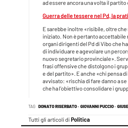
ad essere ancora una volta il partito 
Guerra delle tessere nel Pd, la pra
E sarebbe inoltre «risibile, oltre c
iniziato. Non è pertanto accettabile 
organi dirigenti del Pd di Vibo che h
di individuare e agevolare un percor
nuovo segretario provinciale». Serv
frasi offensive che distolgono i grupp
e del partito». E anche «chi pensa d
avvisato: «rischia di fare danno a se
che ha l’obiettivo consolidare i gruppi
TAG
DONATO RISERBATO ·
GIOVANNI PUCCIO ·
GIUSE
Tutti gli articoli di
Politica