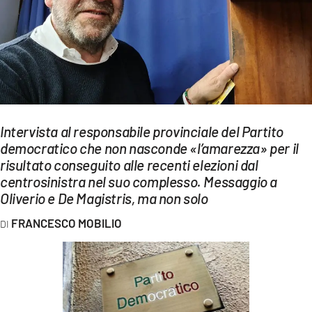
EVENTI
SPORT
Streaming
LAC TV
Intervista al responsabile provinciale del Partito
LAC NETWORK
democratico che non nasconde «l’amarezza» per il
risultato conseguito alle recenti elezioni dal
LAC ONAIR
centrosinistra nel suo complesso. Messaggio a
Oliverio e De Magistris, ma non solo
LaC
Network
FRANCESCO MOBILIO
LACPLAY.IT
LACTV.IT
LACONAIR.IT