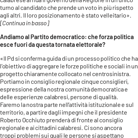
turno al candidato che prende un voto in più rispetto
agli altri. Il loro posizionamento è stato velleitario».
[Continua in basso]
Andiamo al Partito democratico: che forza politica
esce fuori da questa tornata elettorale?
«Il Pd si conferma guida di un processo politico che ha
l’obiettivo di aggregare le forze politiche e sociali in un
progetto chiaramente collocato nel centrosinistra.
Portiamo in consiglio regionale cinque consiglieri,
espressione della nostra comunità democratica e
delle esperienze calabresi, persone di qualità.
Faremo la nostra parte nell’attività istituzionale e sul
territorio, a partire dagli impegni che il presidente
Roberto Occhiuto prenderà di fronte al consiglio
regionale e ai cittadini calabresi. Ci sono ancora
troppi problemi sui quali le persone si aspettano