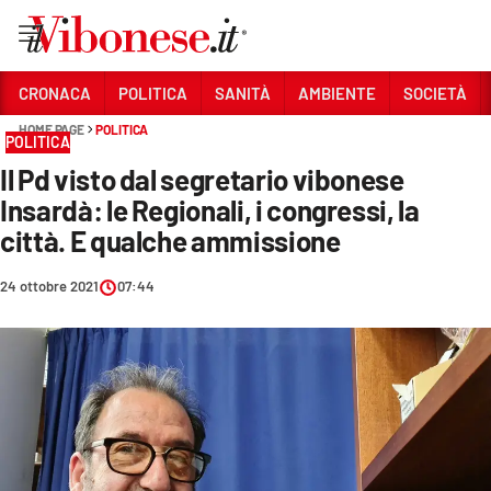
Vai
CRONACA
POLITICA
SANITÀ
AMBIENTE
SOCIETÀ
HOME PAGE
POLITICA
Sezioni
POLITICA
Il Pd visto dal segretario vibonese
CRONACA
Insardà: le Regionali, i congressi, la
POLITICA
città. E qualche ammissione
SANITÀ
24 ottobre 2021
07:44
AMBIENTE
SOCIETÀ
CULTURA
ECONOMIA E LAVORO