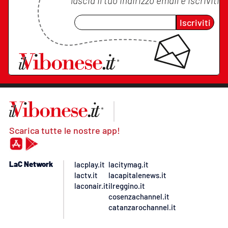
lascia il tuo indirizzo email e iscriviti
Iscriviti
Scarica tutte le nostre app!
LaC Network
lacplay.it
lacitymag.it
lactv.it
lacapitalenews.it
laconair.it
ilreggino.it
cosenzachannel.it
catanzarochannel.it