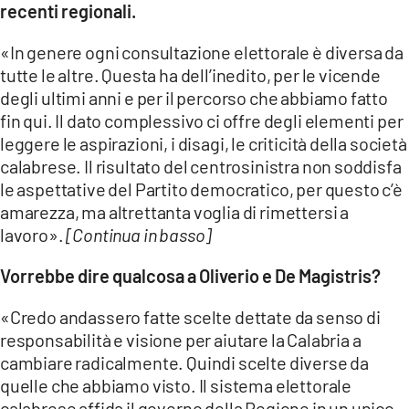
recenti regionali.
«In genere ogni consultazione elettorale è diversa da
tutte le altre. Questa ha dell’inedito, per le vicende
degli ultimi anni e per il percorso che abbiamo fatto
fin qui. Il dato complessivo ci offre degli elementi per
leggere le aspirazioni, i disagi, le criticità della società
calabrese. Il risultato del centrosinistra non soddisfa
le aspettative del Partito democratico, per questo c’è
amarezza, ma altrettanta voglia di rimettersi a
lavoro».
[Continua in basso]
Vorrebbe dire qualcosa a Oliverio e De Magistris?
«Credo andassero fatte scelte dettate da senso di
responsabilità e visione per aiutare la Calabria a
cambiare radicalmente. Quindi scelte diverse da
quelle che abbiamo visto. Il sistema elettorale
calabrese affida il governo della Regione in un unico