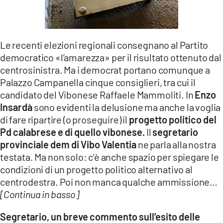
LACITYMAG.IT
ILREGGINO.IT
Le recenti elezioni regionali consegnano al Partito
COSENZACHANNEL.IT
democratico «l’amarezza» per il risultato ottenuto dal
centrosinistra. Ma i democrat portano comunque a
ILVIBONESE.IT
Palazzo Campanella cinque consiglieri, tra cui il
candidato del Vibonese Raffaele Mammoliti. In
Enzo
CATANZAROCHANNEL.IT
Insardà
sono evidenti la delusione ma anche la voglia
di fare ripartire (o proseguire) il
progetto politico del
LACAPITALENEWS.IT
Pd calabrese e di quello vibonese.
Il
segretario
provinciale dem di Vibo Valentia
ne parla alla nostra
App
testata. Ma non solo: c’è anche spazio per spiegare le
ANDROID
condizioni di un progetto politico alternativo al
centrodestra. Poi non manca qualche ammissione…
APPLE
[Continua in basso]
Segretario, un breve commento sull’esito delle