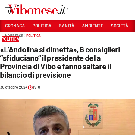
Vai
CRONACA
POLITICA
SANITÀ
AMBIENTE
SOCIETÀ
HOME PAGE
POLITICA
Sezioni
POLITICA
«L’Andolina si dimetta», 6 consiglieri
CRONACA
“sfiduciano” il presidente della
POLITICA
Provincia di Vibo e fanno saltare il
bilancio di previsione
SANITÀ
AMBIENTE
30 ottobre 2024
19:01
SOCIETÀ
CULTURA
ECONOMIA E LAVORO