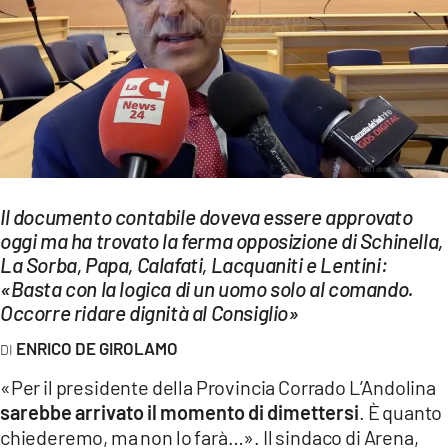
EVENTI
SPORT
Streaming
LAC TV
LAC NETWORK
Il documento contabile doveva essere approvato
LAC ONAIR
oggi ma ha trovato la ferma opposizione di Schinella,
La Sorba, Papa, Calafati, Lacquaniti e Lentini:
«Basta con la logica di un uomo solo al comando.
LaC
Occorre ridare dignità al Consiglio»
Network
LACPLAY.IT
ENRICO DE GIROLAMO
«Per il presidente della Provincia Corrado L’Andolina
LACTV.IT
sarebbe arrivato il momento di dimettersi
. È quanto
LACONAIR.IT
chiederemo, ma non lo farà…». Il sindaco di Arena,