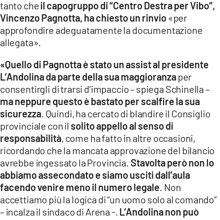
tanto che
il capogruppo di “Centro Destra per Vibo”,
Vincenzo Pagnotta, ha chiesto un rinvio
«per
approfondire adeguatamente la documentazione
allegata».
«Quello di Pagnotta è stato un assist al presidente
L’Andolina da parte della sua maggioranza
per
consentirgli di trarsi d’impaccio – spiega Schinella –
ma neppure questo è bastato per scalfire la sua
sicurezza
. Quindi, ha cercato di blandire il Consiglio
provinciale con il
solito appello al senso di
responsabilità
, come ha fatto in altre occasioni,
ricordando che la mancata approvazione del bilancio
avrebbe ingessato la Provincia.
Stavolta però non lo
abbiamo assecondato e siamo usciti dall’aula
facendo venire meno il numero legale
. Non
accettiamo più la logica di “un uomo solo al comando”
– incalza il sindaco di Arena -.
L’Andolina non può