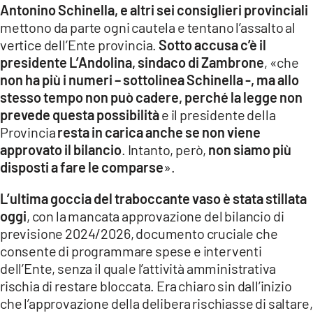
Antonino Schinella, e altri sei consiglieri provinciali
LACITYMAG.IT
mettono da parte ogni cautela e tentano l’assalto al
vertice dell’Ente provincia.
Sotto accusa c’è il
ILREGGINO.IT
presidente L’Andolina, sindaco di Zambrone
, «che
COSENZACHANNEL.IT
non ha più i numeri – sottolinea Schinella -, ma allo
stesso tempo non può cadere, perché la legge non
ILVIBONESE.IT
prevede questa possibilità
e il presidente della
Provincia
resta in carica anche se non viene
CATANZAROCHANNEL.IT
approvato il bilancio
. Intanto, però,
non siamo più
disposti a fare le comparse
».
LACAPITALENEWS.IT
L’ultima goccia del traboccante vaso è stata stillata
App
oggi
, con la mancata approvazione del bilancio di
previsione 2024/2026, documento cruciale che
ANDROID
consente di programmare spese e interventi
APPLE
dell’Ente, senza il quale l’attività amministrativa
rischia di restare bloccata. Era chiaro sin dall’inizio
che l’approvazione della delibera rischiasse di saltare,