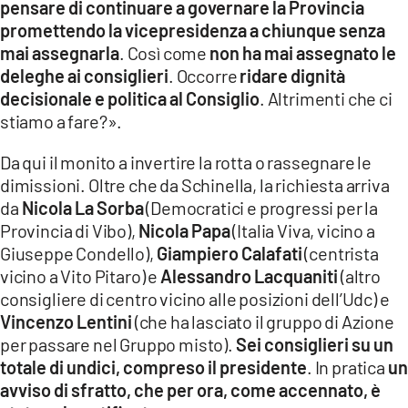
pensare di continuare a governare la Provincia
promettendo la vicepresidenza a chiunque senza
mai assegnarla
. Così come
non ha mai assegnato le
deleghe ai consiglieri
. Occorre
ridare dignità
decisionale e politica al Consiglio
. Altrimenti che ci
stiamo a fare?».
Da qui il monito a invertire la rotta o rassegnare le
dimissioni. Oltre che da Schinella, la richiesta arriva
da
Nicola La Sorba
(Democratici e progressi per la
Provincia di Vibo),
Nicola Papa
(Italia Viva, vicino a
Giuseppe Condello),
Giampiero Calafati
(centrista
vicino a Vito Pitaro) e
Alessandro Lacquaniti
(altro
consigliere di centro vicino alle posizioni dell’Udc) e
Vincenzo Lentini
(che ha lasciato il gruppo di Azione
per passare nel Gruppo misto).
Sei consiglieri su un
totale di undici, compreso il presidente
. In pratica
un
avviso di sfratto, che per ora, come accennato, è