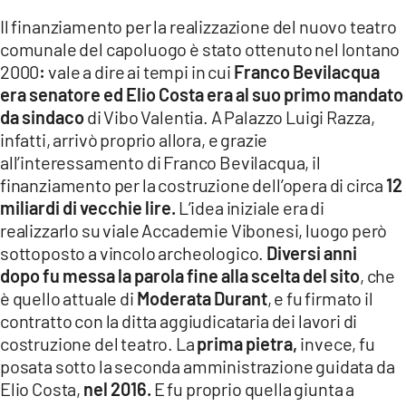
Il finanziamento per la realizzazione del nuovo teatro
comunale del capoluogo è stato ottenuto nel lontano
2000
:
vale a dire ai tempi in cui
Franco Bevilacqua
era senatore ed Elio Costa era al suo primo mandato
da sindaco
di Vibo Valentia. A Palazzo Luigi Razza,
infatti, arrivò proprio allora, e grazie
all’interessamento di Franco Bevilacqua, il
finanziamento per la costruzione dell’opera di circa
12
miliardi di vecchie lire.
L’idea iniziale era di
realizzarlo su viale Accademie Vibonesi, luogo però
sottoposto a vincolo archeologico.
Diversi anni
dopo
fu messa la parola fine alla scelta del sito
, che
è quello attuale di
Moderata Durant
, e fu firmato il
contratto con la ditta aggiudicataria dei lavori di
costruzione del teatro. La
prima pietra,
invece, fu
posata sotto la seconda amministrazione guidata da
Elio Costa,
nel 2016.
E fu proprio quella giunta a