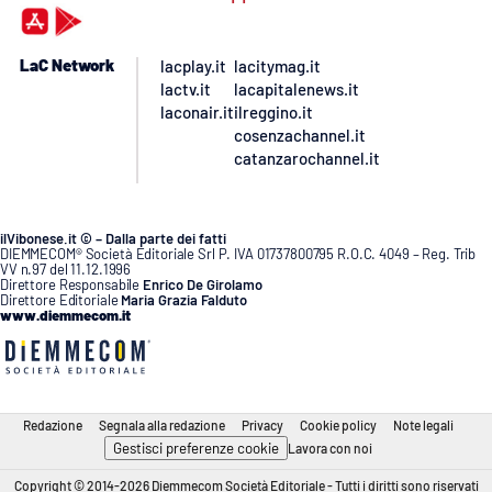
LaC Network
lacplay.it
lacitymag.it
lactv.it
lacapitalenews.it
laconair.it
ilreggino.it
cosenzachannel.it
catanzarochannel.it
ilVibonese.it © – Dalla parte dei fatti
DIEMMECOM® Società Editoriale Srl P. IVA 01737800795 R.O.C. 4049 – Reg. Trib
VV n.97 del 11.12.1996
Direttore Responsabile
Enrico De Girolamo
Direttore Editoriale
Maria Grazia Falduto
www.diemmecom.it
Redazione
Segnala alla redazione
Privacy
Cookie policy
Note legali
Gestisci preferenze cookie
Lavora con noi
Copyright © 2014-2026 Diemmecom Società Editoriale - Tutti i diritti sono riservati