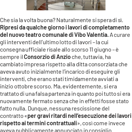
LACITYMAG.IT
Che sia la volta buona? Naturalmente si spera di sì.
ILREGGINO.IT
Ripresi da qualche giorno i lavori di completamento
COSENZACHANNEL.IT
del nuovo teatro comunale di Vibo Valentia.
A curare
gli interventi dell’ultimo lotto di lavori – la cui
ILVIBONESE.IT
consegna ufficiale risale allo scorso 11 giugno – è
sempre il
Consorzio di Anzio
che, tuttavia, ha
CATANZAROCHANNEL.IT
cambiato impresa rispetto alla ditta consorziata che
aveva avuto inizialmente l’incarico di eseguire gli
LACAPITALENEWS.IT
interventi, che erano stati timidamente avviati a
inizio ottobre scorso. Ma, evidentemente, si era
App
trattato di una falsa partenza in quanto poi tutto si era
ANDROID
nuovamente fermato senza che in effetti fosse stato
fatto nulla. Dunque, nessuna rescissione del
APPLE
contratto «
per gravi ritardi nell’esecuzione dei lavori
rispetto ai termini contrattuali
», così come invece
aveva pubblicamente annunciato in consiglio