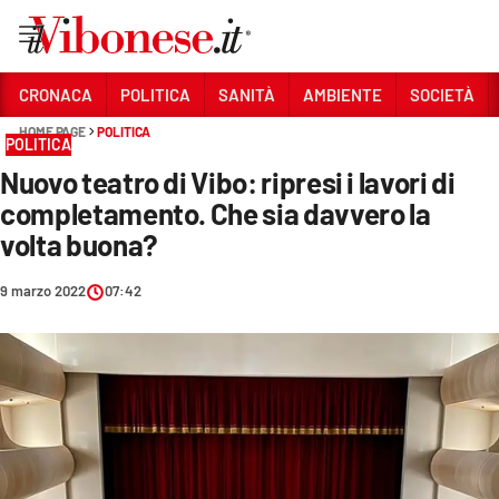
Vai
CRONACA
POLITICA
SANITÀ
AMBIENTE
SOCIETÀ
HOME PAGE
POLITICA
Sezioni
POLITICA
Nuovo teatro di Vibo: ripresi i lavori di
CRONACA
completamento. Che sia davvero la
POLITICA
volta buona?
SANITÀ
9 marzo 2022
07:42
AMBIENTE
SOCIETÀ
CULTURA
ECONOMIA E LAVORO