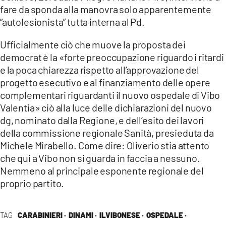
fare da sponda alla manovra solo apparentemente
“autolesionista” tutta interna al Pd.
Ufficialmente ciò che muove la proposta dei
democrat è la «forte preoccupazione riguardo i ritardi
e la poca chiarezza rispetto all’approvazione del
progetto esecutivo e al finanziamento delle opere
complementari riguardanti il nuovo ospedale di Vibo
Valentia» ciò alla luce delle dichiarazioni del nuovo
dg, nominato dalla Regione, e dell’esito dei lavori
della commissione regionale Sanità, presieduta da
Michele Mirabello. Come dire: Oliverio stia attento
che qui a Vibo non si guarda in faccia a nessuno.
Nemmeno al principale esponente regionale del
proprio partito.
TAG
CARABINIERI ·
DINAMI ·
ILVIBONESE ·
OSPEDALE ·