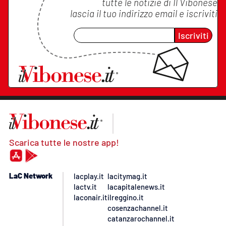
tutte le notizie di
Il Vibonese
lascia il tuo indirizzo email e iscriviti
Iscriviti
Scarica tutte le nostre app!
LaC Network
lacplay.it
lacitymag.it
lactv.it
lacapitalenews.it
laconair.it
ilreggino.it
cosenzachannel.it
catanzarochannel.it