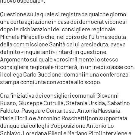
nuovo ospedale».
Questione sulla quale si registra da qualche giorno
una certa agitazione in casa dei democrat vibonesi
dopo le dichiarazioni del consigliere regionale
Michele Mirabello che, nel corso dell’ultima seduta
della commissione Sanità da lui presieduta, aveva
definito «inquietanti» i ritardi in questione.
Argomento sul quale verosimilmente lo stesso
consigliere regionale ritornerà, in un inedito asse con
il collega Carlo Guccione, domani in una conferenza
stampa congiunta convocata allo scopo.
Ora l’iniziativa dei consiglieri comunali Giovanni
Russo, Giuseppe Cutrullà, Stefania Ursida, Sabatino
Falduto, Pasquale Contartese, Antonia Massaria,
Maria Fiorillo e Antonino Roschetti (non supportata
dunque dai colleghi d’opposizione Antonio Lo
Schiavo, Loredana Pilegi e Mariano Piro) interviene a