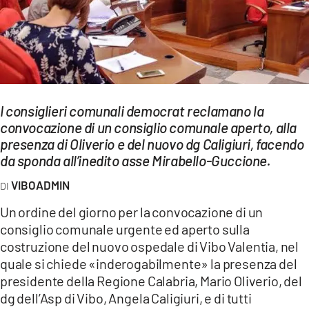
EVENTI
SPORT
Streaming
LAC TV
I consiglieri comunali democrat reclamano la
convocazione di un consiglio comunale aperto, alla
LAC NETWORK
presenza di Oliverio e del nuovo dg Caligiuri, facendo
da sponda all’inedito asse Mirabello-Guccione.
LAC ONAIR
VIBOADMIN
LaC
Un ordine del giorno per la convocazione di un
Network
consiglio comunale urgente ed aperto sulla
LACPLAY.IT
costruzione del nuovo ospedale di Vibo Valentia, nel
quale si chiede «inderogabilmente» la presenza del
LACTV.IT
presidente della Regione Calabria, Mario Oliverio, del
dg dell’Asp di Vibo, Angela Caligiuri, e di tutti
LACONAIR.IT