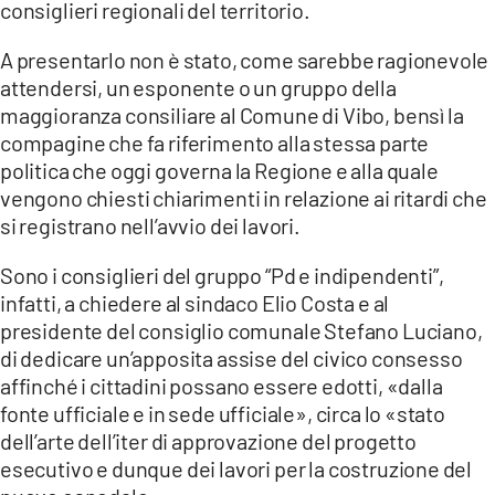
consiglieri regionali del territorio.
LACITYMAG.IT
A presentarlo non è stato, come sarebbe ragionevole
ILREGGINO.IT
attendersi, un esponente o un gruppo della
maggioranza consiliare al Comune di Vibo, bensì la
COSENZACHANNEL.IT
compagine che fa riferimento alla stessa parte
politica che oggi governa la Regione e alla quale
ILVIBONESE.IT
vengono chiesti chiarimenti in relazione ai ritardi che
CATANZAROCHANNEL.IT
si registrano nell’avvio dei lavori.
LACAPITALENEWS.IT
Sono i consiglieri del gruppo “Pd e indipendenti”,
infatti, a chiedere al sindaco Elio Costa e al
presidente del consiglio comunale Stefano Luciano,
App
di dedicare un’apposita assise del civico consesso
ANDROID
affinché i cittadini possano essere edotti, «dalla
fonte ufficiale e in sede ufficiale», circa lo «stato
APPLE
dell’arte dell’iter di approvazione del progetto
esecutivo e dunque dei lavori per la costruzione del