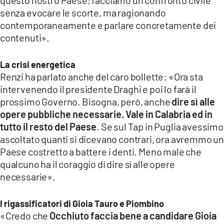
senza evocare le scorte, ma ragionando
contemporaneamente e parlare concretamente dei
contenuti».
La crisi energetica
Renzi ha parlato anche del caro bollette: «Ora sta
intervenendo il presidente Draghi e poi lo farà il
prossimo Governo. Bisogna, però, anche
dire sì alle
opere pubbliche necessarie. Vale in Calabria ed in
tutto il resto del Paese
.
Se sul Tap in Puglia avessimo
ascoltato quanti si dicevano contrari, ora avremmo un
Paese costretto a battere i denti. Meno male che
qualcuno ha il coraggio di dire sì alle opere
necessarie».
I rigassificatori di Gioia Tauro e Piombino
«Credo che
Occhiuto faccia bene a candidare Gioia