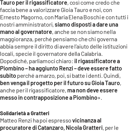
Tauro per il rigassificatore
, così come credo che
faccia bene a valorizzare Gioia Tauro e noi, con
Ernesto Magorno, con Maria Elena Boschi e con tutti i
nostri amministratori,
siamo disposti a dare una
mano al governatore
, anche se non siamo nella
maggioranza, perché pensiamo che chi governa
abbia sempre il diritto di avere l’aiuto delle istituzioni
locali, specie il governatore della Calabria.
Dopodiché, parliamoci chiaro:
il rigassificatore a
Piombino – ha aggiunto Renzi – deve essere fatto
subito
perché a marzo, poi, si batte i denti. Quindi,
ben venga il progetto per il futuro su Gioia Tauro
,
anche per il rigassificatore,
ma non deve essere
messo in contrapposizione a Piombino
».
Solidarietà a Gratteri
Matteo Renzi ha poi espresso
vicinanza al
procuratore di Catanzaro, Nicola Gratteri
, per le