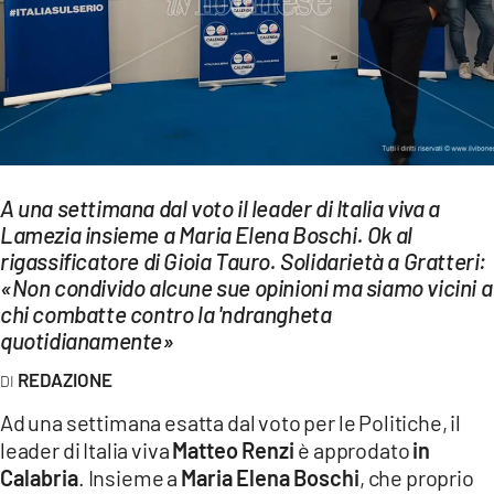
EVENTI
SPORT
Streaming
LAC TV
A una settimana dal voto il leader di Italia viva a
LAC NETWORK
Lamezia insieme a Maria Elena Boschi. Ok al
rigassificatore di Gioia Tauro. Solidarietà a Gratteri:
LAC ONAIR
«Non condivido alcune sue opinioni ma siamo vicini a
chi combatte contro la 'ndrangheta
LaC
quotidianamente»
Network
REDAZIONE
LACPLAY.IT
Ad una settimana esatta dal voto per le Politiche, il
LACTV.IT
leader di Italia viva
Matteo Renzi
è approdato
in
LACONAIR.IT
Calabria
. Insieme a
Maria Elena Boschi
, che proprio