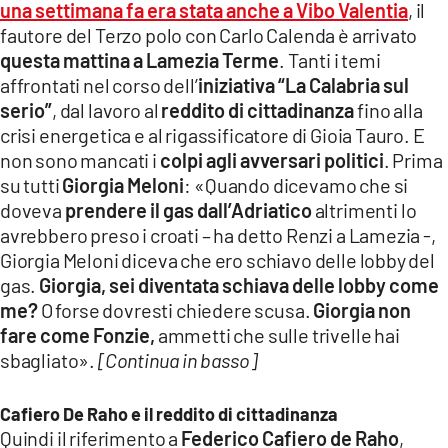
una settimana fa era stata anche a Vibo Valentia
, il
LACITYMAG.IT
fautore del Terzo polo con Carlo Calenda è arrivato
questa mattina a Lamezia Terme
. Tanti i temi
ILREGGINO.IT
affrontati nel corso dell’
iniziativa “La Calabria sul
serio”
, dal lavoro al
reddito di cittadinanza
fino alla
COSENZACHANNEL.IT
crisi energetica e al rigassificatore di Gioia Tauro. E
ILVIBONESE.IT
non sono mancati i
colpi agli avversari politici
. Prima
su tutti
Giorgia Meloni
: «Quando dicevamo che si
CATANZAROCHANNEL.IT
doveva
prendere il gas dall’Adriatico
altrimenti lo
avrebbero preso i croati – ha detto Renzi a Lamezia -,
LACAPITALENEWS.IT
Giorgia Meloni diceva che ero schiavo delle lobby del
gas.
Giorgia, sei diventata schiava delle lobby come
App
me?
O forse dovresti chiedere scusa.
Giorgia non
fare come Fonzie,
ammetti che sulle trivelle hai
ANDROID
sbagliato».
[Continua in basso]
APPLE
Cafiero De Raho e il reddito di cittadinanza
Quindi il riferimento a
Federico Cafiero de Raho
,