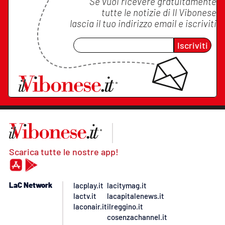
Se vuoi ricevere gratuitamente
tutte le notizie di
Il Vibonese
lascia il tuo indirizzo email e iscriviti
Iscriviti
Scarica tutte le nostre app!
LaC Network
lacplay.it
lacitymag.it
lactv.it
lacapitalenews.it
laconair.it
ilreggino.it
cosenzachannel.it