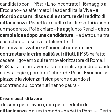
candidato con il M5s: «L’ho incontrato il 16 maggio a
Ercolano – ha affermato il leader di Italia Viva –
e
ricordo cosa mi disse sulle storture del reddito di
cittadinanza
. Rispetto a quello che diceva lui io sono
un moderato. Poi è chiaro – ha aggiunto Renzi –
che si
cambia idea dopo una candidatura.
Ha detto un’altra
cosa che sottoscrivo totalmente:
il
termovalorizzatore è l’unico strumento per
contrastare la criminalità sui rifiuti.
Il M5S ha fatto
cadere il governo sul termovalorizzatore di Roma. Il
M5S ha fatto un favore alla criminalità quindi secondo
questa logica, parola di Cafiero de Raho.
Evocano le
piazze e la violenza fisica
perché quando si
scontrano sui contenuti hanno paura».
Creare posti di lavoro
«
Io sono per il lavoro, non per il reddito di
cittadinanza
in questo modo – ha detto Renzi – . Certo