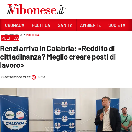
Vai
CRONACA
POLITICA
SANITÀ
AMBIENTE
SOCIETÀ
HOME PAGE
POLITICA
Sezioni
POLITICA
Renzi arriva in Calabria: «Reddito di
CRONACA
cittadinanza? Meglio creare posti di
POLITICA
lavoro»
SANITÀ
18 settembre 2022
13:23
AMBIENTE
SOCIETÀ
CULTURA
ECONOMIA E LAVORO