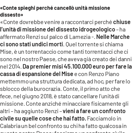
«Conte spieghi perché cancellò unità missione
dissesto»
«Conte dovrebbe venire a raccontarci perché
chiuse
l’unità di missione del dissesto idrogeologico
– ha
affermato Renzi sul palco di Lamezia -.
Nelle Marche
ci sono stati undici morti
. Quel torrente si chiama
Mise, è un torrentaccio come tanti torrentacci che ci
sono nel nostro Paese, che aveva già creato dei danni
nel 2014.
Da premier misi 45.100.000 euro per fare la
cassa di espansione del Mise
e con Renzo Piano
mettemmo una struttura dedicata, ad hoc, per fare lo
sblocco della burocrazia. Conte, il primo atto che
fece, nel giugno 2018, è stato cancellare l’unità di
missione. Conte anziché minacciare fisicamente gli
altri – ha aggiunto Renzi –
vieni a fare un confronto
civile su quelle cose che hai fatto.
Facciamolo in
Calabria un bel confronto su chi ha fatto qualcosa in
questo nostro Paese; facciamo un confronto civile