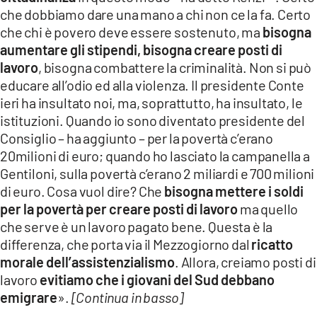
che dobbiamo dare una mano a chi non ce la fa. Certo
che chi è povero deve essere sostenuto, ma
bisogna
aumentare gli stipendi, bisogna creare posti di
lavoro
, bisogna combattere la criminalità. Non si può
educare all’odio ed alla violenza. Il presidente Conte
ieri ha insultato noi, ma, soprattutto, ha insultato, le
istituzioni. Quando io sono diventato presidente del
Consiglio – ha aggiunto – per la povertà c’erano
20milioni di euro; quando ho lasciato la campanella a
Gentiloni, sulla povertà c’erano 2 miliardi e 700 milioni
di euro. Cosa vuol dire? Che
bisogna mettere i soldi
per la povertà per creare posti di lavoro
ma quello
che serve è un lavoro pagato bene. Questa è la
differenza, che porta via il Mezzogiorno dal
ricatto
morale dell’assistenzialismo
. Allora, creiamo posti di
lavoro
evitiamo che i giovani del Sud debbano
emigrare
».
[Continua in basso]