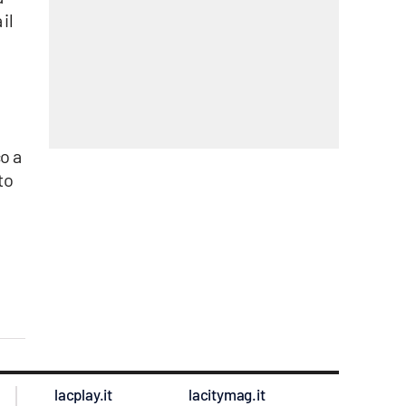
il
o a
to
lacplay.it
lacitymag.it