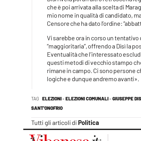
che è poi arrivata alla scelta di Marag
mio nome in qualità di candidato, ma
Censore che ha dato l’ordine: “abbat
Vi sarebbe ora in corso un tentativo 
“maggioritaria”, offrendo a Disì la p
Eventualità che l’interessato esclu
questi metodi di vecchio stampo che 
rimane in campo. Ci sono persone ch
logiche e dunque andremo avanti».
TAG
ELEZIONI ·
ELEZIONI COMUNALI ·
GIUSEPPE DISÌ
SANT'ONOFRIO
Tutti gli articoli di
Politica