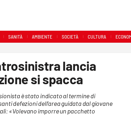
SANITÀ
AMBIENTE
SOCIETÀ
CULTURA
ECONOM
ntrosinistra lancia
zione si spacca
ssionista è stato indicato al termine di
anti defezioni dell’area guidata dal giovane
trali: «Volevano imporre un pacchetto