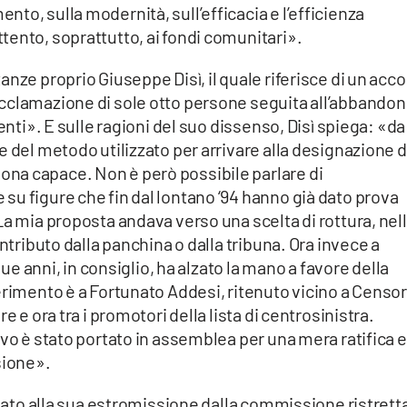
to, sulla modernità, sull’efficacia e l’efficienza
tento, soprattutto, ai fondi comunitari».
nze proprio Giuseppe Disì, il quale riferisce di un acc
cclamazione di sole otto persone seguita all’abbando
enti». E sulle ragioni del suo dissenso, Disì spiega: «da
e del metodo utilizzato per arrivare alla designazione d
na capace. Non è però possibile parlare di
u figure che fin dal lontano ‘94 hanno già dato prova
La mia proposta andava verso una scelta di rottura, nel
ontributo dalla panchina o dalla tribuna. Ora invece a
que anni, in consiglio, ha alzato la mano a favore della
erimento è a Fortunato Addesi, ritenuto vicino a Censor
e e ora tra i promotori della lista di centrosinistra.
vo è stato portato in assemblea per una mera ratifica e
sione».
egato alla sua estromissione dalla commissione ristrett