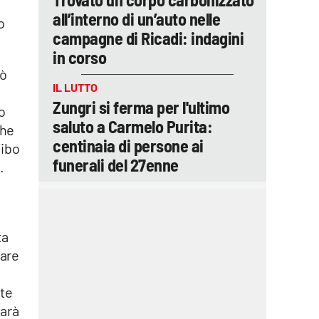
all’interno di un’auto nelle
o
campagne di Ricadi: indagini
in corso
tò
IL LUTTO
Zungri si ferma per l'ultimo
o
saluto a Carmelo Purita:
che
centinaia di persone ai
Vibo
funerali del 27enne
.
ta
rare
ste
sarà