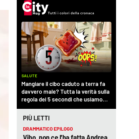
PIÙ LETTI
DRAMMATICO EPILOGO
Vibo, non ce l’ha fatta Andrea