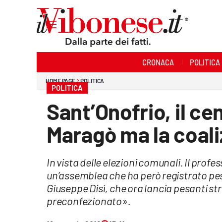
Sezioni
CRONACA
POLITICA
Cronaca
HOME PAGE
POLITICA
POLITICA
Politica
Sant’Onofrio, il ce
Sanità
Maragò ma la coali
Ambiente
In vista delle elezioni comunali. Il profe
Società
un’assemblea che ha però registrato pes
Cultura
Giuseppe Disì, che ora lancia pesanti s
preconfezionato».
Economia e Lavoro