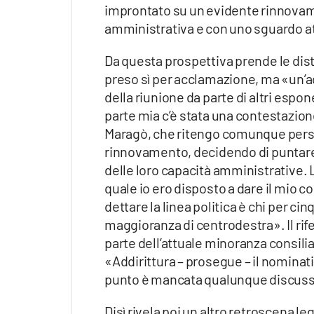
improntato su un evidente rinnovamen
amministrativa e con uno sguardo at
Da questa prospettiva prende le dista
preso sì per acclamazione, ma «un’a
della riunione da parte di altri espon
parte mia c’è stata una contestazion
Maragò, che ritengo comunque perso
rinnovamento, decidendo di puntare s
delle loro capacità amministrative. 
quale io ero disposto a dare il mio c
dettare la linea politica è chi per cin
maggioranza di centrodestra». Il rif
parte dell’attuale minoranza consiliar
«Addirittura – prosegue – il nominati
punto è mancata qualunque discus
Disì rivela poi un altro retroscena l