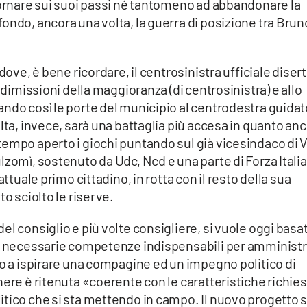
tornare sui suoi passi né tantomeno ad abbandonare la
ondo, ancora una volta, la guerra di posizione tra Brun
dove, è bene ricordare, il centrosinistra ufficiale diser
 dimissioni della maggioranza (di centrosinistra) e allo
ndo così le porte del municipio al centrodestra guidat
lta, invece, sarà una battaglia più accesa in quanto an
tempo aperto i giochi puntando sul già vicesindaco di 
lzomì, sostenuto da Udc, Ncd e una parte di Forza Italia
attuale primo cittadino, in rotta con il resto della sua
to sciolto le riserve.
l consiglio e più volte consigliere, si vuole oggi basa
le necessarie competenze indispensabili per amminist
to a ispirare una compagine ed un impegno politico di
nere è ritenuta «coerente con le caratteristiche richie
itico che si sta mettendo in campo. Il nuovo progetto 