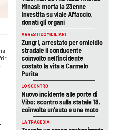
Minasi: morta la 23enne
investita su viale Affaccio,
donati gli organi
ARRESTI DOMICILIARI
Zungri, arrestato per omicidio
stradale il conducente
via
coinvolto nell'incidente
frio
costato la vita a Carmelo
e
Purita
LO SCONTRO
Nuovo incidente alle porte di
e
Vibo: scontro sulla statale 18,
coinvolte un’auto e una moto
LA TRAGEDIA
e
Trovato un corpo carbonizzato