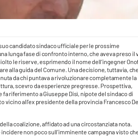
il suo candidato sindaco ufficiale per le prossime
a lunga fase di confronto interno, che aveva preso il 
 sciolto le riserve, esprimendo il nome dell’ingegner Ono
are alla guida del Comune. Una decisione, tuttavia, ch
enuta da chi puntava a rivoluzionare completamente la
ottura, scevro da esperienze pregresse. Prospettiva,
 fa riferimento a Giuseppe Disì, nipote del sindaco di
o vicino all’ex presidente della provincia Francesco D
 della coalizione, affidato ad una circostanziata nota.
e incidere non poco sull’imminente campagna visto ch