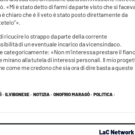
ò. «Mi è stato detto di farmi da parte visto che si faceva 
 è chiaro che è il veto è stato posto direttamente da
tetelo”».
di ricucire lo strappo da parte della corrente
ossibilità di un eventuale incarico da vicensindaco.
de categoricamente: «Non m’interessa prestare il fianc
mirano alla tutela di interessi personali. Il mio proget
e come me credono che sia ora di dire basta a queste
 ·
ILVIBONESE ·
NOTIZIA ·
ONOFRIO MARAGÒ ·
POLITICA ·
LaC Network