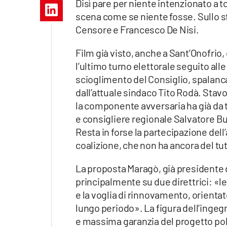
Disì pare per niente intenzionato a 
Apple
scena come se niente fosse. Sullo sf
Censore e Francesco De Nisi.
Film già visto, anche a Sant’Onofrio, 
Vai
l’ultimo turno elettorale seguito alle
scioglimento del Consiglio, spalanca
dall’attuale sindaco Tito Rodà. Stavo
la componente avversaria ha già da 
e consigliere regionale Salvatore Bu
Resta in forse la partecipazione dell’
coalizione, che non ha ancora del tut
La proposta Maragò, già presidente de
principalmente su due direttrici: «
e la voglia di rinnovamento, orienta
lungo periodo». La figura dell’ingeg
e massima garanzia del progetto pol