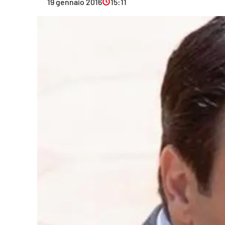
19 gennaio 2016
15:11
Eventi
Sport
Streaming
LaC TV
Lac Network
LaC OnAir
LaC
Network
lacplay.it
lactv.it