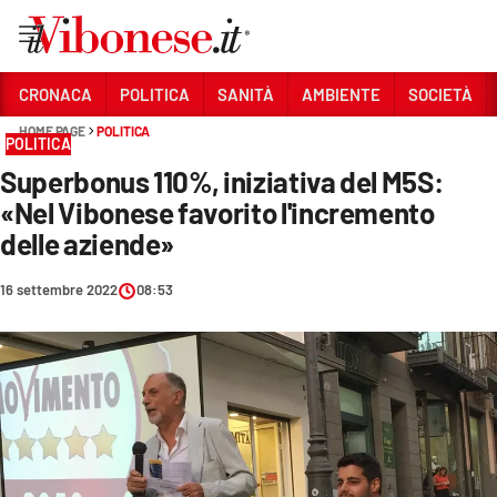
Vai
CRONACA
POLITICA
SANITÀ
AMBIENTE
SOCIETÀ
HOME PAGE
POLITICA
Sezioni
POLITICA
Superbonus 110%, iniziativa del M5S:
CRONACA
«Nel Vibonese favorito l'incremento
POLITICA
delle aziende»
SANITÀ
16 settembre 2022
08:53
AMBIENTE
SOCIETÀ
CULTURA
ECONOMIA E LAVORO