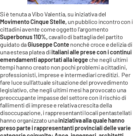
LACITYMAG.IT
Si è tenuta a Vibo Valentia, su iniziativa del
ILREGGINO.IT
Movimento Cinque Stelle,
un pubblico incontro con i
cittadini avente come oggetto l’argomento
COSENZACHANNEL.IT
Superbonus 110%,
cavallo di battaglia del partito
guidato da
Giuseppe Conte
nonché croce e delizia di
ILVIBONESE.IT
una estesa platea di
italiani alle prese con i continui
emendamenti apportati alla legge
che negli ultimi
CATANZAROCHANNEL.IT
tempi hanno creato non pochi problemi a cittadini,
LACAPITALENEWS.IT
professionisti, imprese e intermediari creditizi. Per
fare luce sull’attuale situazione del provvedimento
legislativo, che negli ultimi mesi ha provocato una
App
preoccupante impasse del settore con il rischio di
ANDROID
fallimenti di imprese e relativa crescita della
disoccupazione, i rappresentanti locali pentastellati
APPLE
hanno organizzato una
iniziativa alla quale hanno
preso parte i rappresentanti provinciali delle varie
categorie coinvolte: Ance, ingegneri, architetti,