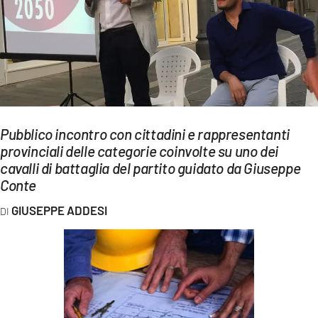
EVENTI
SPORT
Streaming
LAC TV
Pubblico incontro con cittadini e rappresentanti
LAC NETWORK
provinciali delle categorie coinvolte su uno dei
cavalli di battaglia del partito guidato da Giuseppe
LAC ONAIR
Conte
LaC
GIUSEPPE ADDESI
Network
LACPLAY.IT
LACTV.IT
LACONAIR.IT