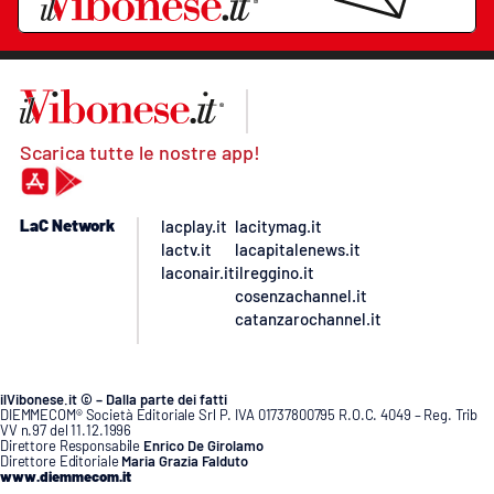
Scarica tutte le nostre app!
LaC Network
lacplay.it
lacitymag.it
lactv.it
lacapitalenews.it
laconair.it
ilreggino.it
cosenzachannel.it
catanzarochannel.it
ilVibonese.it © – Dalla parte dei fatti
DIEMMECOM® Società Editoriale Srl P. IVA 01737800795 R.O.C. 4049 – Reg. Trib
VV n.97 del 11.12.1996
Direttore Responsabile
Enrico De Girolamo
Direttore Editoriale
Maria Grazia Falduto
www.diemmecom.it