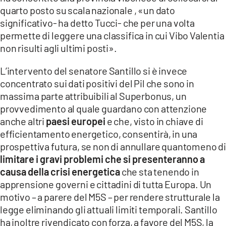
quarto posto su scala nazionale , «un dato
significativo- ha detto Tucci- che per una volta
permette di leggere una classifica in cui Vibo Valentia
non risulti agli ultimi posti».
L’intervento del senatore Santillo si è invece
concentrato sui dati positivi del Pil che sono in
massima parte attribuibili al Superbonus, un
provvedimento al quale guardano con attenzione
anche altri
paesi europei
e che, visto in chiave di
efficientamento energetico, consentirà, in una
prospettiva futura, se non di annullare quantomeno di
limitare i gravi problemi che si presenteranno a
causa della crisi energetica
che sta tenendo in
apprensione governi e cittadini di tutta Europa. Un
motivo – a parere del M5S – per rendere strutturale la
legge eliminando gli attuali limiti temporali. Santillo
ha inoltre rivendicato con forza, a favore del M5S, la