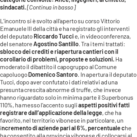
sindacati.
[Continua in basso]
L’incontro si è svolto all’aperto su corso Vittorio
Emanuele III della città e ha registrato gli interventi
del deputato
Riccardo Tucci
e, in videoconferenza,
del senatore
Agostino Santillo
. Tra i temi trattati:
sblocco dei crediti e riapertura cantieri con il
corollario di problemi, proposte e soluzioni.
Ha
moderato il dibattito il capogruppo al Comune
capoluogo
Domenico Santoro
. In apertura il deputato
Tucci, dopo aver confutato i dati relativi ad una
presunta crescita abnorme di truffe, che invece
hanno riguardato solo in minima parte il Superbonus
110%, ha messo l’accento sugli
aspetti positivi fatti
registrare dall’applicazione della legge
, che ha
favorito, nel territorio vibonese in particolare, un
i
ncremento di aziende pari al 6%, percentuale c
he
ha consentito alla provincia vibonese di collocarsi al