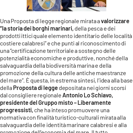
LACITYMAG.IT
Una Proposta di legge regionale mirata a
valorizzare
ILREGGINO.IT
“la storia dei borghi marinari,
della pesca e dei
COSENZACHANNEL.IT
prodotti ittici quale elemento identitario delle località
costiere calabresi” e che punti al riconoscimento di
ILVIBONESE.IT
una “certificazione territoriale a sostegno delle
potenzialità economiche e produttive, nonché della
CATANZAROCHANNEL.IT
salvaguardia della biodiversità marina e della
LACAPITALENEWS.IT
promozione della cultura delle antiche maestranze
del mare”. È questa, in estrema sintesi, l’idea alla base
della
Proposta di legge
depositata nei giorni scorsi
App
dal consigliere regionale
Antonio Lo Schiavo,
ANDROID
presidente del Gruppo misto – Liberamente
progressisti,
che ha inteso promuovere una
APPLE
normativa con finalità turistico-culturali mirata alla
salvaguardia delle identità marinare calabresi e alla
promozione dell’economia del mare. Il tutto