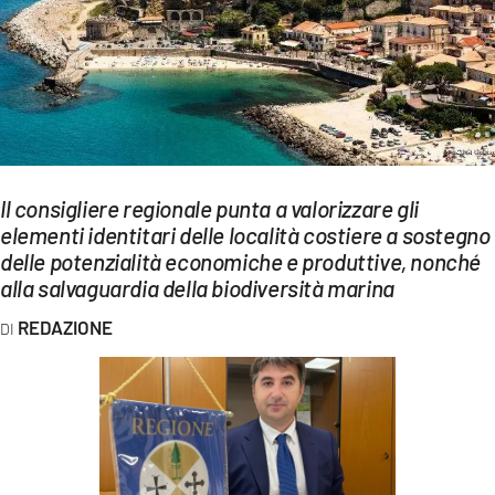
EVENTI
SPORT
Streaming
LAC TV
Il consigliere regionale punta a valorizzare gli
LAC NETWORK
elementi identitari delle località costiere a sostegno
delle potenzialità economiche e produttive, nonché
LAC ONAIR
alla salvaguardia della biodiversità marina
LaC
REDAZIONE
Network
LACPLAY.IT
LACTV.IT
LACONAIR.IT