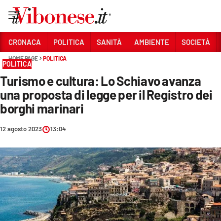
Vai
CRONACA
POLITICA
SANITÀ
AMBIENTE
SOCIETÀ
HOME PAGE
POLITICA
Sezioni
POLITICA
Turismo e cultura: Lo Schiavo avanza
CRONACA
una proposta di legge per il Registro dei
POLITICA
borghi marinari
SANITÀ
12 agosto 2023
13:04
AMBIENTE
SOCIETÀ
CULTURA
ECONOMIA E LAVORO