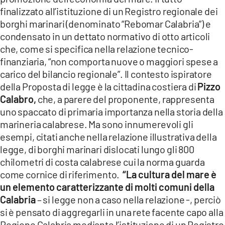
finalizzato all’istituzione di un Registro regionale dei
borghi marinari (denominato “Rebomar Calabria”) e
condensato in un dettato normativo di otto articoli
che, come si specifica nella relazione tecnico-
finanziaria, “non comporta nuove o maggiori spese a
carico del bilancio regionale”. Il contesto ispiratore
della Proposta di legge è la cittadina costiera di
Pizzo
Calabro,
che, a parere del proponente, rappresenta
uno spaccato di primaria importanza nella storia della
marineria calabrese. Ma sono innumerevoli gli
esempi, citati anche nella relazione illustrativa della
legge, di borghi marinari dislocati lungo gli 800
chilometri di costa calabrese cui la norma guarda
come cornice di riferimento.
“La cultura del mare è
un elemento caratterizzante di molti comuni della
Calabria
– si legge non a caso nella relazione -, perciò
si è pensato di aggregarli in una rete facente capo alla
Regione Calabria mediante l’istituzione di un Registro