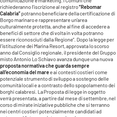
comunicazione e marketing. I Comuni che
richiederanno l’iscrizione al registro
“Rebomar
Calabria”
potranno beneficiare della certificazione di
Borgo marinaro e rappresentare un’area
culturalmente protetta, anche al fine di accedere a
benefici di settore che di volta in volta potranno
essere riconosciuti dalla Regione”. Dopo la legge per
l’istituzione dei Marina Resort, approvata lo scorso
anno dal Consiglio regionale, il presidente del Gruppo
misto Antonio Lo Schiavo avanza dunque una nuova
proposta normativa che guarda sempre
all’economia del mare
e ai contesti costieri come
potenziale strumento di sviluppo a sostegno delle
comunità locali e a contrasto dello spopolamento dei
borghi calabresi. La Proposta di legge in oggetto
verrà presentata, a partire dal mese di settembre, nel
corso di mirate iniziative pubbliche che si terranno
nei centri costieri potenzialmente candidati ad