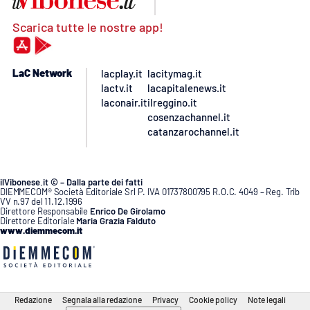
Scarica tutte le nostre app!
LaC Network
lacplay.it
lacitymag.it
lactv.it
lacapitalenews.it
laconair.it
ilreggino.it
cosenzachannel.it
catanzarochannel.it
ilVibonese.it © – Dalla parte dei fatti
DIEMMECOM® Società Editoriale Srl P. IVA 01737800795 R.O.C. 4049 – Reg. Trib
VV n.97 del 11.12.1996
Direttore Responsabile
Enrico De Girolamo
Direttore Editoriale
Maria Grazia Falduto
www.diemmecom.it
Redazione
Segnala alla redazione
Privacy
Cookie policy
Note legali