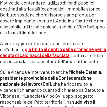
Motivo del contendere l’utilizzo di fondi pubblici
LACITYMAG.IT
destinati alla riqualificazione dell’immobile storico.
Barbuto sostiene che le risorse siano pronte per
ILREGGINO.IT
essere impiegate, mentre L’Andolina ribatte che non
è possibile utilizzarle poiché la società Vibo Sviluppo
COSENZACHANNEL.IT
è in fase di liquidazione.
ILVIBONESE.IT
A ciò si aggiunge la condizione strutturale
CATANZAROCHANNEL.IT
dell’edificio,
già finito al centro delle cronache per la
caduta di calcinacci dalla facciata
, tanto da rendere
LACAPITALENEWS.IT
necessaria la transennatura dell’area sottostante.
Sulla vicenda è intervenuto anche
Michele Catania,
App
presidente provinciale della Confederazione
ANDROID
nazionale del lavoro (Cnl)
, che ha ricostruito la
vicenda richiamando quanto dichiarato da Barbuto a Il
APPLE
Vibonese: «La società Vibo Sviluppo, soggetto
responsabile dei Patti territoriali, ha
suddiviso il