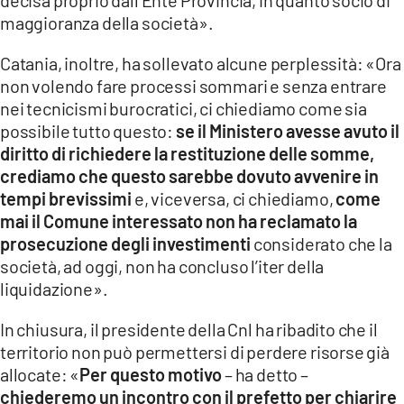
maggioranza della società».
Catania, inoltre, ha sollevato alcune perplessità: «Ora
non volendo fare processi sommari e senza entrare
nei tecnicismi burocratici, ci chiediamo come sia
possibile tutto questo:
se il Ministero avesse avuto il
diritto di richiedere la restituzione delle somme,
crediamo che questo sarebbe dovuto avvenire in
tempi brevissimi
e, viceversa, ci chiediamo,
come
mai il Comune interessato non ha reclamato la
prosecuzione degli investimenti
considerato che la
società, ad oggi, non ha concluso l’iter della
liquidazione».
In chiusura, il presidente della Cnl ha ribadito che il
territorio non può permettersi di perdere risorse già
allocate: «
Per questo motivo
– ha detto –
chiederemo un incontro con il prefetto per chiarire