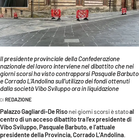
EVENTI
SPORT
Streaming
LAC TV
Il presidente provinciale della Confederazione
LAC NETWORK
nazionale del lavoro interviene nel dibattito che nei
giorni scorsi ha visto contrapporsi Pasquale Barbuto
LAC ONAIR
e Corrado L'Andolina sull'utilizzo dei fondi ottenuti
dalla società Vibo Sviluppo ora in liquidazione
LaC
Network
REDAZIONE
LACPLAY.IT
Palazzo Gagliardi-De Riso
nei giorni scorsi è stato
al
centro di un acceso dibattito tra l’ex presidente di
LACTV.IT
Vibo Sviluppo, Pasquale Barbuto, e l’attuale
LACONAIR.IT
presidente della Provincia, Corrado L’Andolina
.