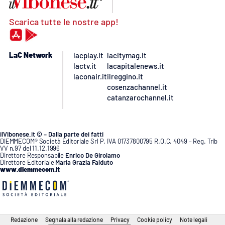
Scarica tutte le nostre app!
LaC Network
lacplay.it
lacitymag.it
lactv.it
lacapitalenews.it
laconair.it
ilreggino.it
cosenzachannel.it
catanzarochannel.it
ilVibonese.it © – Dalla parte dei fatti
DIEMMECOM® Società Editoriale Srl P. IVA 01737800795 R.O.C. 4049 – Reg. Trib
VV n.97 del 11.12.1996
Direttore Responsabile
Enrico De Girolamo
Direttore Editoriale
Maria Grazia Falduto
www.diemmecom.it
Redazione
Segnala alla redazione
Privacy
Cookie policy
Note legali