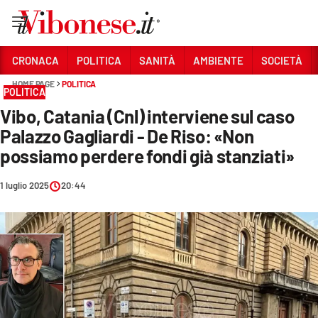
Vai
CRONACA
POLITICA
SANITÀ
AMBIENTE
SOCIETÀ
HOME PAGE
POLITICA
Sezioni
POLITICA
Vibo, Catania (Cnl) interviene sul caso
CRONACA
Palazzo Gagliardi - De Riso: «Non
POLITICA
possiamo perdere fondi già stanziati»
SANITÀ
1 luglio 2025
20:44
AMBIENTE
SOCIETÀ
CULTURA
ECONOMIA E LAVORO