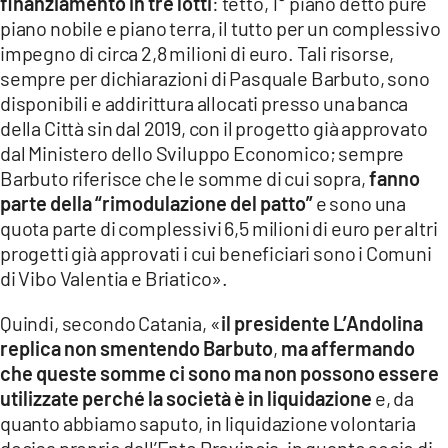
finanziamento in tre lotti
: tetto, 1° piano detto pure
piano nobile e piano terra, il tutto per un complessivo
impegno di circa 2,8 milioni di euro. Tali risorse,
sempre per dichiarazioni di Pasquale Barbuto, sono
disponibili e addirittura allocati presso una banca
della Città sin dal 2019, con il progetto già approvato
dal Ministero dello Sviluppo Economico; sempre
Barbuto riferisce che le somme di cui sopra,
fanno
parte della “rimodulazione del patto”
e sono una
quota parte di complessivi 6,5 milioni di euro per altri
progetti già approvati i cui beneficiari sono i Comuni
di Vibo Valentia e Briatico».
Quindi, secondo Catania, «
il presidente L’Andolina
replica non smentendo Barbuto
,
ma affermando
che queste somme ci sono ma non possono essere
utilizzate perché la società è in liquidazione
e, da
quanto abbiamo saputo, in liquidazione volontaria
decisa proprio dall’Ente Provincia, in quanto socio di