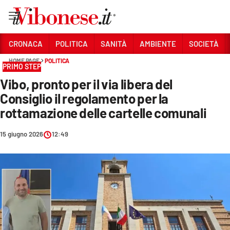
Vai
CRONACA
POLITICA
SANITÀ
AMBIENTE
SOCIETÀ
HOME PAGE
POLITICA
Sezioni
PRIMO STEP
Vibo, pronto per il via libera del
CRONACA
Consiglio il regolamento per la
POLITICA
rottamazione delle cartelle comunali
SANITÀ
15 giugno 2026
12:49
AMBIENTE
SOCIETÀ
CULTURA
ECONOMIA E LAVORO