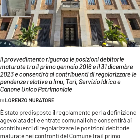
EVENTI
SPORT
Streaming
LAC TV
Il provvedimento riguarda le posizioni debitorie
LAC NETWORK
maturate tra il primo gennaio 2016 e il 31 dicembre
2023 e consentirà ai contribuenti di regolarizzare le
LAC ONAIR
pendenze relative a Imu, Tari, Servizio Idrico e
Canone Unico Patrimoniale
LaC
Network
LORENZO MURATORE
LACPLAY.IT
È stato predisposto il regolamento per la definizione
agevolata delle entrate comunali che consentirà ai
LACTV.IT
contribuenti di regolarizzare le posizioni debitorie
LACONAIR.IT
maturate nei confronti del Comune tra il primo