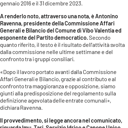
gennaio 2016 e il 31 dicembre 2023.
LACITYMAG.IT
A renderlo noto, attraverso una nota, è Antonino
ILREGGINO.IT
Ravenna, presidente della Commissione Affari
Generali e Bilancio del Comune di Vibo Valentia ed
COSENZACHANNEL.IT
esponente del Partito democratico.
Secondo
quanto riferito, il testo è il risultato dell'attività svolta
ILVIBONESE.IT
dalla commissione nelle ultime settimane e del
CATANZAROCHANNEL.IT
confronto tra i gruppi consiliari.
LACAPITALENEWS.IT
«Dopo il lavoro portato avanti dalla Commissione
Affari Generali e Bilancio, grazie al contributo e al
confronto tra maggioranza e opposizione, siamo
App
giunti alla predisposizione del regolamento sulla
ANDROID
definizione agevolata delle entrate comunali»,
dichiara Ravenna.
APPLE
Il provvedimento, si legge ancora nel comunicato,
riguarda Imu, Tari, Servizio Idrico e Canone Unico