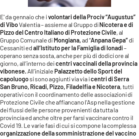
LACITYMAG.IT
E’ da gennaio che i
volontari della Prociv “Augustus”
ILREGGINO.IT
di Vibo
Valentia – assieme al Gruppo di
Nicotera e di
Pizzo del Centro Italiano di Protezione Civile
, al
COSENZACHANNEL.IT
Gruppo Comunale di
Mongiana,
ad “
Anpana Gepa”
di
Cessaniti ed
all’Istituto per la Famiglia di Ionadi
–
ILVIBONESE.IT
operano senza sosta, anche per più di dodici ore al
CATANZAROCHANNEL.IT
giorno, all’interno dei
centri vaccinali della provincia
vibonese.
All’iniziale
Palazzetto dello Sport del
LACAPITALENEWS.IT
capoluogo
si sono aggiunti via via i
centri di Serra
San Bruno, Ricadi, Pizzo, Filadelfia e Nicotera
, tutti
App
operativi con il coordinamento delle associazioni di
Protezione Civile che affiancano l’Asp nella gestione
ANDROID
dei flussi delle persone provenienti da tutta la
APPLE
provincia ed anche oltre per farsi vaccinare contro il
Covid 19. Le varie fasi di cui si compone la complessa
organizzazione della somministrazione del vaccino