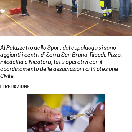
EVENTI
SPORT
Streaming
LAC TV
Al Palazzetto dello Sport del capoluogo si sono
aggiunti i centri di Serra San Bruno, Ricadi, Pizzo,
LAC NETWORK
Filadelfia e Nicotera, tutti operativi con il
coordinamento delle associazioni di Protezione
LAC ONAIR
Civile
REDAZIONE
LaC
Network
LACPLAY.IT
LACTV.IT
LACONAIR.IT