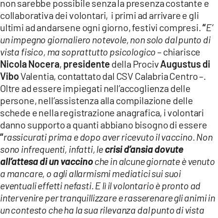
non sarebbe possibile senza la presenza costante e
collaborativa dei volontari, i primi ad arrivare e gli
ultimi ad andarsene ogni giorno, festivi compresi.
“
E’
un impegno giornaliero notevole, non solo dal punto di
vista fisico, ma soprattutto psicologico
– chiarisce
Nicola Nocera
,
presidente
della Prociv
Augustus di
Vibo
Valentia, contattato dal CSV Calabria Centro –.
Oltre ad essere impiegati nell’accoglienza delle
persone, nell’assistenza alla compilazione delle
schede e nella registrazione anagrafica, i volontari
danno supporto a quanti abbiano bisogno di essere
“
rassicurati prima e dopo aver ricevuto il vaccino. Non
sono infrequenti, infatti, le
crisi d’ansia dovute
all’attesa di un vaccino
che in alcune giornate è venuto
a mancare, o agli allarmismi mediatici sui suoi
eventuali effetti nefasti. E lì il volontario è pronto ad
intervenire per tranquillizzare e rasserenare gli animi in
un contesto che ha la sua rilevanza dal punto di vista