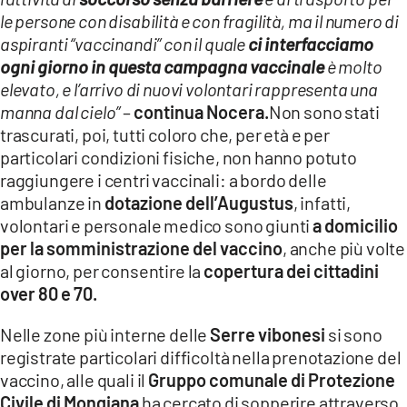
le persone con disabilità e con fragilità, ma il numero di
aspiranti “vaccinandi” con il quale
ci interfacciamo
ogni giorno in questa campagna vaccinale
è molto
elevato, e l’arrivo di nuovi volontari rappresenta una
manna dal cielo”
–
continua Nocera.
Non sono stati
trascurati, poi, tutti coloro che, per età e per
particolari condizioni fisiche, non hanno potuto
raggiungere i centri vaccinali: a bordo delle
ambulanze in
dotazione dell’Augustus
, infatti,
volontari e personale medico sono giunti
a domicilio
per la somministrazione del vaccino
, anche più volte
al giorno, per consentire la
copertura dei cittadini
over 80 e 70.
Nelle zone più interne delle
Serre vibonesi
si sono
registrate particolari difficoltà nella prenotazione del
vaccino, alle quali il
Gruppo comunale di Protezione
Civile di Mongiana
ha cercato di sopperire attraverso