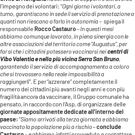
l’impegno dei volontari: “
Ogni giorno i volontari, a
turno, garantiscono in sede il servizio di prenotazione a
quanti non riescano a farlo in autonomia
– spiega il
responsabile
Rocco Castauro
–
In questi mesi
abbiamo comunque lavorato, in piena sinergia con le
altre associazioni del territorio come “Augustus”, per
far sì che i cittadini potessero vaccinarsi nei
centri di
Vibo Valentia e nella più vicina Serra San Bruno
,
garantendo il servizio di accompagnamento a coloro
che si trovassero nella reale impossibilità a
raggiungerli
”. E per “azzerare” completamente il
numero dei cittadini più avanti negli anni e con più
fragilità ancora da vaccinare, il Gruppo comunale ha
pensato, in raccordo con l’Asp, di organizzare delle
giornate appositamente dedicate all’interno del
paese:
“
Siamo arrivati alla terza giornata e abbiamo
vaccinato la popolazione più a rischio
–
conclude
Castauro
–
e abbiamo infatti provveduto a contattare