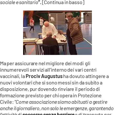
sociale e sanitario
”.
[Continua in basso]
Ma per assicurare nel migliore dei modi gli
innumerevoli servizi all’interno dei vari centri
vaccinali, la
Prociv Augustus
ha dovuto attingere a
nuovi volontari che si sono messi sin da subito a
disposizione, pur dovendo rinviare il periodo di
formazione previsto per chi opera in Protezione
Civile: “
Come associazione siamo abituati a gestire
anche il giornaliero, non solo le emergenze, garantendo
l’attività di
soccorso senza barriere
e di trasporto per