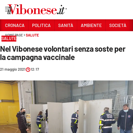
Vai
CRONACA
POLITICA
SANITÀ
AMBIENTE
SOCIETÀ
HOME PAGE
SALUTE
Sezioni
SALUTE
Nel Vibonese volontari senza soste per
CRONACA
la campagna vaccinale
POLITICA
21 maggio 2021
12:17
SANITÀ
AMBIENTE
SOCIETÀ
CULTURA
ECONOMIA E LAVORO