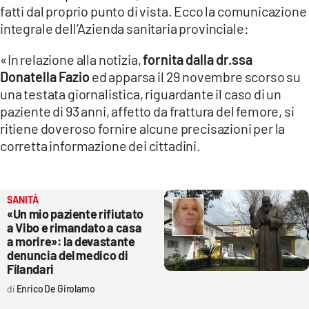
fatti dal proprio punto di vista. Ecco la comunicazione
LACITYMAG.IT
integrale dell’Azienda sanitaria provinciale:
ILREGGINO.IT
«In relazione alla notizia,
fornita dalla dr.ssa
Donatella Fazio
ed apparsa il 29 novembre scorso su
COSENZACHANNEL.IT
una testata giornalistica, riguardante il caso di un
ILVIBONESE.IT
paziente di 93 anni, affetto da frattura del femore, si
ritiene doveroso fornire alcune precisazioni per la
CATANZAROCHANNEL.IT
corretta informazione dei cittadini.
LACAPITALENEWS.IT
SANITÀ
App
«Un mio paziente rifiutato
a Vibo e rimandato a casa
ANDROID
a morire»: la devastante
denuncia del medico di
APPLE
Filandari
Enrico De Girolamo