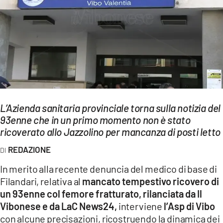
EVENTI
SPORT
Streaming
LAC TV
LAC NETWORK
L’Azienda sanitaria provinciale torna sulla notizia del
LAC ONAIR
93enne che in un primo momento non è stato
ricoverato allo Jazzolino per mancanza di posti letto
LaC
REDAZIONE
Network
In merito alla recente denuncia del medico di base di
LACPLAY.IT
Filandari, relativa al
mancato tempestivo ricovero di
un 93enne col femore fratturato, rilanciata da Il
LACTV.IT
Vibonese e da LaC News24,
interviene
l’Asp di Vibo
LACONAIR.IT
con alcune precisazioni, ricostruendo la dinamica dei