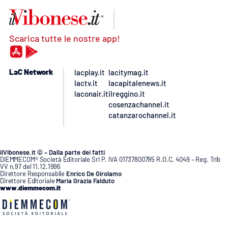
Scarica tutte le nostre app!
LaC Network
lacplay.it
lacitymag.it
lactv.it
lacapitalenews.it
laconair.it
ilreggino.it
cosenzachannel.it
catanzarochannel.it
ilVibonese.it © – Dalla parte dei fatti
DIEMMECOM® Società Editoriale Srl P. IVA 01737800795 R.O.C. 4049 – Reg. Trib
VV n.97 del 11.12.1996
Direttore Responsabile
Enrico De Girolamo
Direttore Editoriale
Maria Grazia Falduto
www.diemmecom.it