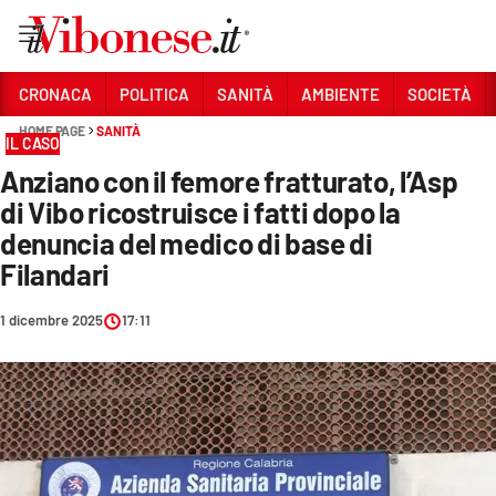
Vai
CRONACA
POLITICA
SANITÀ
AMBIENTE
SOCIETÀ
HOME PAGE
SANITÀ
Sezioni
IL CASO
Anziano con il femore fratturato, l’Asp
CRONACA
di Vibo ricostruisce i fatti dopo la
POLITICA
denuncia del medico di base di
Filandari
SANITÀ
AMBIENTE
1 dicembre 2025
17:11
SOCIETÀ
CULTURA
ECONOMIA E LAVORO