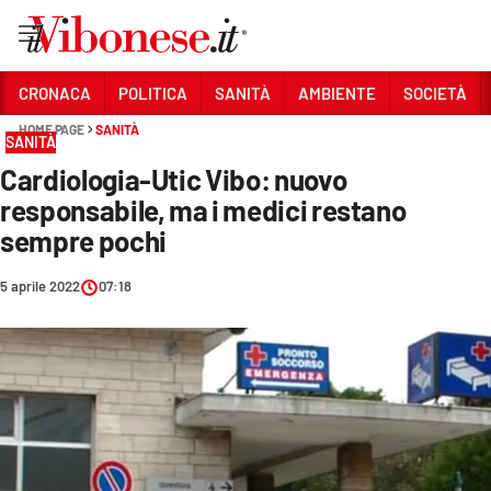
Vai
CRONACA
POLITICA
SANITÀ
AMBIENTE
SOCIETÀ
HOME PAGE
SANITÀ
Sezioni
SANITÀ
Cardiologia-Utic Vibo: nuovo
CRONACA
responsabile, ma i medici restano
POLITICA
sempre pochi
SANITÀ
5 aprile 2022
07:18
AMBIENTE
SOCIETÀ
CULTURA
ECONOMIA E LAVORO