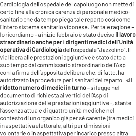
Cardiologia dell’ospedale del capoluogo non mette di
certo fine alla cronica carenza di personale medico-
sanitario che da tempo piega tale reparto così come
l’intero sistema sanitario vibonese. Per tale ragione –
lo ricordiamo – a inizio febbraio è stato deciso
il lavoro
straordinario anche per i dirigenti medici dell’Unità
operativa di Cardiologia
dell’ospedale “Jazzolino”. Il
via libera alle prestazioni aggiuntive è stato dato a
suo tempo dal commissario straordinario dell’Asp
con la firma dell’apposita delibera che, di fatto, ha
autorizzato la procedura per i sanitari del reparto.
«Il
ridotto numero di medici in turno
– si legge nel
documento di richiesta ai vertici dell’Asp di
autorizzazione delle prestazioni aggiuntive -, stante
l’assenza attuale di quattro unità mediche nel
contesto di un organico già per sé carente (tra medici
in aspettativa elettorale, altri per dimissioni
volontarie o in aspettativa per incarico presso altra