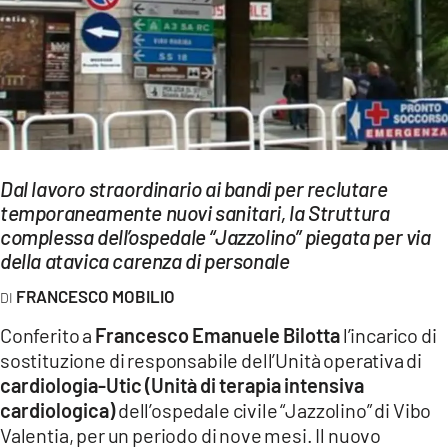
EVENTI
SPORT
Streaming
LAC TV
Dal lavoro straordinario ai bandi per reclutare
LAC NETWORK
temporaneamente nuovi sanitari, la Struttura
complessa dell’ospedale “Jazzolino” piegata per via
LAC ONAIR
della atavica carenza di personale
LaC
FRANCESCO MOBILIO
Network
Conferito a
Francesco Emanuele Bilotta
l’incarico di
LACPLAY.IT
sostituzione di responsabile dell’Unità operativa di
cardiologia-Utic (Unità di terapia intensiva
LACTV.IT
cardiologica)
dell’ospedale civile “Jazzolino” di Vibo
LACONAIR.IT
Valentia, per un periodo di nove mesi. Il nuovo