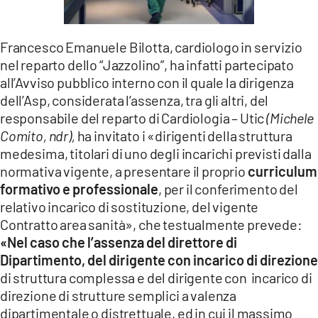
Francesco Emanuele Bilotta, cardiologo in servizio
nel reparto dello “Jazzolino”, ha infatti partecipato
all’Avviso pubblico interno con il quale la dirigenza
dell’Asp, considerata l’assenza, tra gli altri, del
responsabile del reparto di Cardiologia – Utic
(Michele
Comito, ndr),
ha invitato i «dirigenti della struttura
medesima, titolari di uno degli incarichi previsti dalla
normativa vigente, a presentare il proprio
curriculum
formativo e professionale
, per il conferimento del
relativo incarico di sostituzione, del vigente
Contratto area sanità», che testualmente prevede:
«Nel caso che l’assenza del direttore di
Dipartimento, del dirigente con incarico di direzione
di struttura complessa e del dirigente con incarico di
direzione di strutture semplici a valenza
dipartimentale o distrettuale, ed in cui il massimo