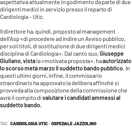
aspettativa attualmente in godimento da parte di due
dirigenti medici in servizio presso il reparto di
Cardiologia – Utic.
Il direttore ha, quindi, proposto al management
dell’Asp «di procedere ad indire un Avviso pubblico,
per soli titoli, di sostituzione di due dirigenti medici
disciplina di Cardiologia». Dal canto suo,
Giuseppe
Giuliano,
vista
la «motivata proposta», ha
autorizzato
lo scorso metà marzo il suddetto bando pubblico
. In
questi ultimi giorni, infine, il commissario
straordinario ha approvato la delibera affinché si
provveda alla composizione della commissione che
avrà il compito di
valutare i candidati ammessi al
suddetto bando.
TAG
CARDIOLOGIA UTIC ·
OSPEDALE JAZZOLINO