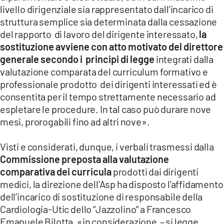
livello dirigenziale sia rappresentato dall’incarico di
struttura semplice sia determinata dalla cessazione
del rapporto di lavoro del dirigente interessato,
la
sostituzione avviene con atto motivato del direttore
generale
secondo i principi di legge
integrati dalla
valutazione comparata del curriculum formativo e
professionale prodotto dei dirigenti interessati ed è
consentita per il tempo strettamente necessario ad
espletare le procedure. In tal caso può durare nove
mesi, prorogabili fino ad altri nove».
Visti e considerati, dunque, i verbali trasmessi dalla
Commissione preposta alla valutazione
comparativa dei curricula
prodotti dai dirigenti
medici, la direzione dell’Asp ha disposto l’affidamento
dell’incarico di sostituzione di responsabile della
Cardiologia-Utic dello “Jazzolino” a Francesco
Emanuele Bilotta, «in considerazione – si legge