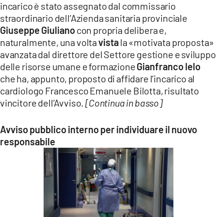
incarico è stato assegnato dal commissario
LACITYMAG.IT
straordinario dell’Azienda sanitaria provinciale
Giuseppe Giuliano
con propria delibera e,
ILREGGINO.IT
naturalmente, una volta
vista
la «motivata proposta»
avanzata dal direttore del Settore gestione e sviluppo
COSENZACHANNEL.IT
delle risorse umane e formazione
Gianfranco Ielo
ILVIBONESE.IT
che ha, appunto, proposto di affidare l’incarico al
cardiologo Francesco Emanuele Bilotta, risultato
CATANZAROCHANNEL.IT
vincitore dell’Avviso.
[Continua in basso]
LACAPITALENEWS.IT
Avviso pubblico interno per individuare il nuovo
responsabile
App
ANDROID
APPLE