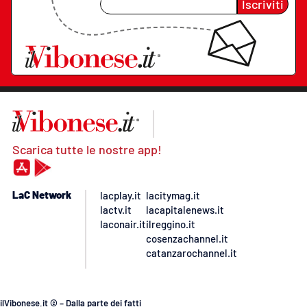
Iscriviti
Scarica tutte le nostre app!
LaC Network
lacplay.it
lacitymag.it
lactv.it
lacapitalenews.it
laconair.it
ilreggino.it
cosenzachannel.it
catanzarochannel.it
ilVibonese.it © – Dalla parte dei fatti