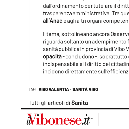
dall’ordinamento per tutelare il diritt
trasparenza amministrativa. Tra que
all’Anac
e agli altri organi competent
Il tema, sottolineano ancora Osserva
riguarda soltanto un adempimento f
sanità pubblica in provincia di Vibo V
opacità
- concludono -, soprattutto
indispensabile e il diritto dei citt
incidono direttamente sull’efficienza
TAG
VIBO VALENTIA ·
SANITÀ VIBO
Tutti gli articoli di
Sanità