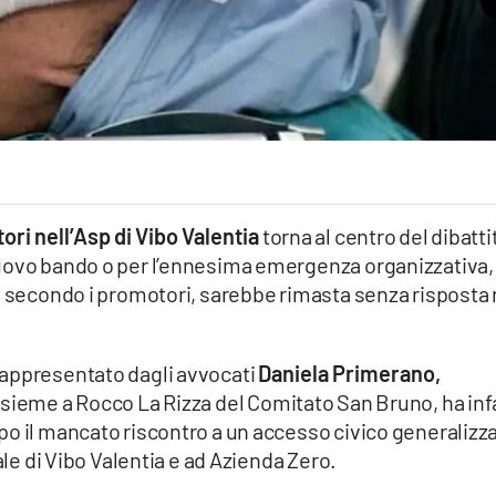
ori nell’Asp di Vibo Valentia
torna al centro del dibatti
nuovo bando o per l’ennesima emergenza organizzativa
, secondo i promotori, sarebbe rimasta senza risposta 
 rappresentato dagli avvocati
Daniela Primerano,
insieme a Rocco La Rizza del Comitato San Bruno, ha inf
po il mancato riscontro a un accesso civico generalizz
ale di Vibo Valentia e ad Azienda Zero.