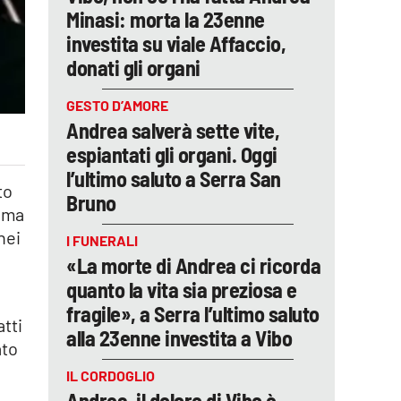
Minasi: morta la 23enne
investita su viale Affaccio,
donati gli organi
GESTO D’AMORE
Andrea salverà sette vite,
espiantati gli organi. Oggi
l’ultimo saluto a Serra San
to
Bruno
, ma
nei
I FUNERALI
«La morte di Andrea ci ricorda
quanto la vita sia preziosa e
fragile», a Serra l’ultimo saluto
atti
alla 23enne investita a Vibo
ato
IL CORDOGLIO
Andrea, il dolore di Vibo è