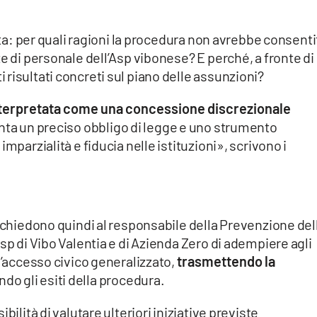
nota: per quali ragioni la procedura non avrebbe consenti
e di personale dell’Asp vibonese? E perché, a fronte di 
risultati concreti sul piano delle assunzioni?
nterpretata come una concessione discrezionale
nta un preciso obbligo di legge e uno strumento
mparzialità e fiducia nelle istituzioni», scrivono i
i chiedono quindi al responsabile della Prevenzione del
sp di Vibo Valentia e di Azienda Zero di adempiere agli
l’accesso civico generalizzato,
trasmettendo la
ndo gli esiti della procedura.
bilità di valutare ulteriori iniziative previste