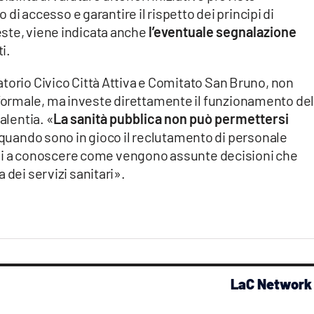
o di accesso e garantire il rispetto dei principi di
ste, viene indicata anche
l’eventuale segnalazione
i.
torio Civico Città Attiva e Comitato San Bruno, non
ormale, ma investe direttamente il funzionamento del
alentia. «
La sanità pubblica non può permettersi
 quando sono in gioco il reclutamento di personale
adini a conoscere come vengono assunte decisioni che
 dei servizi sanitari».
LaC Network