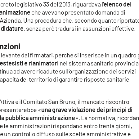
ecreto legislativo 33 del 2013, riguardava
l’elenco dei
Rianimazione
che avevano presentato domanda di
l’Azienda. Una procedura che, secondo quanto riportat
ndidature
, senza però tradursi in assunzioni effettive.
nzioni
evante dai firmatari, perché si inserisce in un quadro 
estesisti e rianimatori
nel sistema sanitario provincia
nua ad avere ricadute sull’organizzazione dei servizi
capacità del territorio di garantire risposte sanitarie
Attiva e il Comitato San Bruno, il mancato riscontro
ppresenterebbe «
una grave violazione dei principi di
la pubblica amministrazione
». La normativa, ricordan
he le amministrazioni rispondano entro trenta giorni,
re un controllo diffuso sulle scelte amministrative e