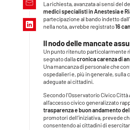
La richiesta, avanzata ai sensi del d
Apple
medici specialisti in Anestesia e 
partecipazione al bando indetto dal
nella nota, avrebbe registrato
16 ca
Vai
Il nodo delle mancate assu
Un punto ritenuto particolarmente ril
segnato dalla
cronica carenza di an
Una mancanza di personale che conti
ospedalieri e, più in generale, sulla 
adeguate ai cittadini.
Secondo l’Osservatorio Civico Città 
all’accesso civico generalizzato ra
trasparenza e buon andamento del
promotori dell’iniziativa, prevede c
consentendo ai cittadini di esercita