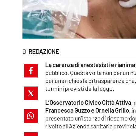
laconair.it
lacitymag.it
ilreggino.it
REDAZIONE
cosenzachannel.it
La carenza di anestesisti e rianimat
ilvibonese.it
pubblico. Questa volta non per un 
per una richiesta di trasparenza che
catanzarochannel.it
termini previsti dalla legge.
lacapitalenews.it
L’Osservatorio Civico Città Attiva
,
Francesca Guzzo e Ornella Grillo
, 
App
presentato un’istanza di riesame do
Android
rivolto all’Azienda sanitaria provinci