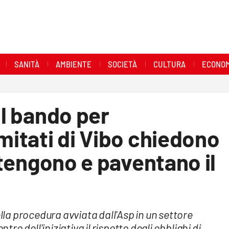
SANITÀ
AMBIENTE
SOCIETÀ
CULTURA
ECONOM
il bando per
omitati di Vibo chiedono
ottengono e paventano il
ella procedura avviata dall'Asp in un settore
tro dell'iniziativa il rispetto degli obblighi di