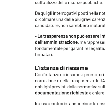
sull’utilizzo delle risorse pubbliche.
Da qui gli interrogativi posti nella 
di colmare una delle più gravi carenz
candidature, non sarebbero maturati 
«
La trasparenza non può essere i
dell’amministrazione
, ma rapprese
fondamentale per garantire legalità, i
firmatari.
L’istanza di riesame
Con l’istanza di riesame, i promotor
corruzione e della trasparenza dell’A
obblighi previsti dalla normativa sul
documentazione richiesta
e chiare
In caso contrario, annunciano la possi