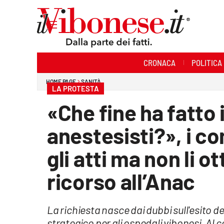
Sezioni
CRONACA
POLITICA
Cronaca
HOME PAGE
SANITÀ
LA PROTESTA
Politica
«Che fine ha fatto 
Sanità
anestesisti?», i c
Ambiente
gli atti ma non li 
Società
ricorso all’Anac
Cultura
La richiesta nasce dai dubbi sull'esito d
Economia e Lavoro
strategico per gli ospedali vibonesi. Al cen