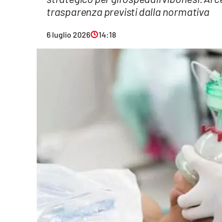
trasparenza previsti dalla normativa
Eventi
Sport
6 luglio 2026
14:18
Streaming
LaC TV
Lac Network
LaC OnAir
LaC
Network
lacplay.it
lactv.it