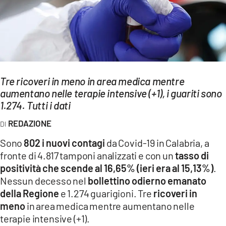
EVENTI
SPORT
Streaming
LAC TV
Tre ricoveri in meno in area medica mentre
aumentano nelle terapie intensive (+1), i guariti sono
LAC NETWORK
1.274. Tutti i dati
LAC ONAIR
REDAZIONE
Sono
802 i nuovi contagi
da Covid-19 in Calabria, a
LaC
fronte di 4.817 tamponi analizzati e con un
tasso di
Network
positività che scende al 16,65% (ieri era al 15,13%)
.
LACPLAY.IT
Nessun decesso nel
bollettino odierno emanato
della Regione
e 1.274 guarigioni. Tre
ricoveri in
LACTV.IT
meno
in area medica mentre aumentano nelle
LACONAIR.IT
terapie intensive (+1).