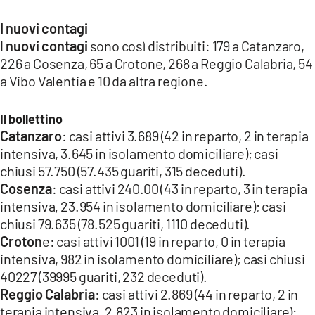
LACITYMAG.IT
I nuovi contagi
I
nuovi contagi
sono così distribuiti: 179 a Catanzaro,
ILREGGINO.IT
226 a Cosenza, 65 a Crotone, 268 a Reggio Calabria, 54
COSENZACHANNEL.IT
a Vibo Valentia e 10 da altra regione.
ILVIBONESE.IT
Il bollettino
Catanzaro
: casi attivi 3.689 (42 in reparto, 2 in terapia
CATANZAROCHANNEL.IT
intensiva, 3.645 in isolamento domiciliare); casi
LACAPITALENEWS.IT
chiusi 57.750 (57.435 guariti, 315 deceduti).
Cosenza
: casi attivi 240.00 (43 in reparto, 3 in terapia
intensiva, 23.954 in isolamento domiciliare); casi
App
chiusi 79.635 (78.525 guariti, 1110 deceduti).
ANDROID
Croton
e: casi attivi 1001 (19 in reparto, 0 in terapia
intensiva, 982 in isolamento domiciliare); casi chiusi
APPLE
40227 (39995 guariti, 232 deceduti).
Reggio Calabria
: casi attivi 2.869 (44 in reparto, 2 in
terapia intensiva, 2.823 in isolamento domiciliare);