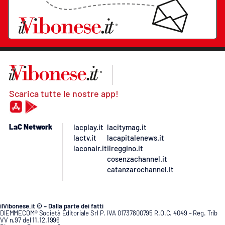
Scarica tutte le nostre app!
LaC Network
lacplay.it
lacitymag.it
lactv.it
lacapitalenews.it
laconair.it
ilreggino.it
cosenzachannel.it
catanzarochannel.it
ilVibonese.it © – Dalla parte dei fatti
DIEMMECOM® Società Editoriale Srl P. IVA 01737800795 R.O.C. 4049 – Reg. Trib
VV n.97 del 11.12.1996