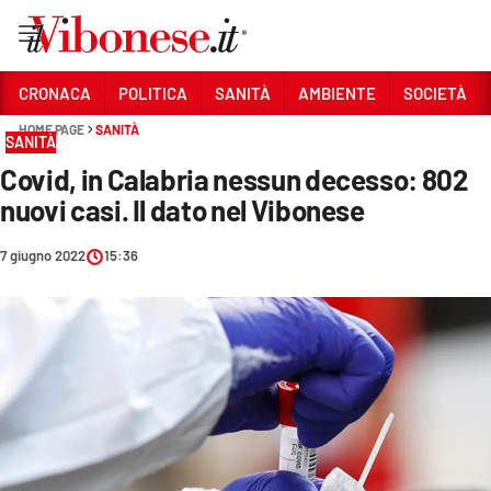
Vai
CRONACA
POLITICA
SANITÀ
AMBIENTE
SOCIETÀ
HOME PAGE
SANITÀ
Sezioni
SANITÀ
Covid, in Calabria nessun decesso: 802
CRONACA
nuovi casi. Il dato nel Vibonese
POLITICA
7 giugno 2022
15:36
SANITÀ
AMBIENTE
SOCIETÀ
CULTURA
ECONOMIA E LAVORO