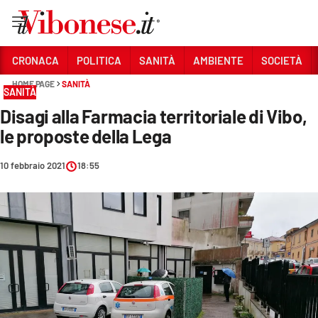
Vai
CRONACA
POLITICA
SANITÀ
AMBIENTE
SOCIETÀ
HOME PAGE
SANITÀ
Sezioni
SANITÀ
Disagi alla Farmacia territoriale di Vibo,
CRONACA
le proposte della Lega
POLITICA
10 febbraio 2021
18:55
SANITÀ
AMBIENTE
SOCIETÀ
CULTURA
ECONOMIA E LAVORO