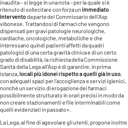
inaudita – si legge in una nota – per la quale si è
LACITYMAG.IT
ritenuto di sollecitare con forza un
immediato
intervento
da parte del Commissario dell’Asp
ILREGGINO.IT
vibonese. Trattandosi di farmaci che vengono
dispensati per gravi patologie neurologiche,
COSENZACHANNEL.IT
cardiache, oncologiche, metaboliche e che
ILVIBONESE.IT
interessano quindi pazienti affetti da quadri
patologici di una certa gravità clinica e di un certo
CATANZAROCHANNEL.IT
grado di disabilità, la richiesta della Commissione
Sanità della Lega all’Asp è di garantire, in prima
LACAPITALENEWS.IT
istanza,
locali più idonei rispetto a quelli già in uso
,
con adeguati spazi per l’accoglienza e servizi igienici,
App
nonché un servizio di erogazione dei farmaci
possibilmente strutturato in orari precisi in modo da
ANDROID
non creare stazionamenti e file interminabili come
APPLE
quelli evidenziati in passato».
La Lega, al fine di agevolare gli utenti, propone inoltre