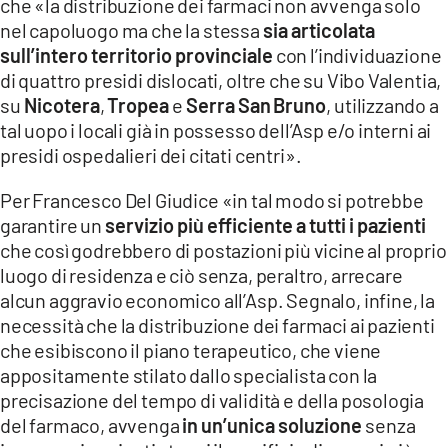
che «la distribuzione dei farmaci non avvenga solo
nel capoluogo ma che la stessa
sia articolata
sull’intero territorio provinciale
con l’individuazione
di quattro presidi dislocati, oltre che su Vibo Valentia,
su
Nicotera
,
Tropea
e
Serra
San
Bruno
, utilizzando a
tal uopo i locali già in possesso dell’Asp e/o interni ai
presidi ospedalieri dei citati centri».
Per Francesco Del Giudice «in tal modo si potrebbe
garantire un
servizio più efficiente a tutti i pazienti
che così godrebbero di postazioni più vicine al proprio
luogo di residenza e ciò senza, peraltro, arrecare
alcun aggravio economico all’Asp. Segnalo, infine, la
necessità che la distribuzione dei farmaci ai pazienti
che esibiscono il piano terapeutico, che viene
appositamente stilato dallo specialista con la
precisazione del tempo di validità e della posologia
del farmaco, avvenga
in un’unica soluzione
senza