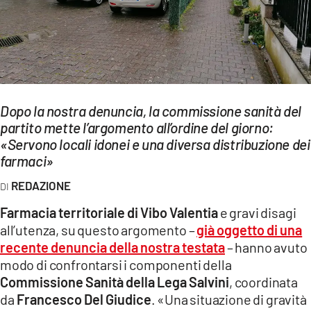
EVENTI
SPORT
Streaming
LAC TV
Dopo la nostra denuncia, la commissione sanità del
partito mette l’argomento all’ordine del giorno:
LAC NETWORK
«Servono locali idonei e una diversa distribuzione dei
farmaci»
LAC ONAIR
REDAZIONE
LaC
Farmacia territoriale di Vibo Valentia
e gravi disagi
Network
all’utenza, su questo argomento –
già oggetto di una
LACPLAY.IT
recente denuncia della nostra testata
– hanno avuto
modo di confrontarsi i componenti della
LACTV.IT
Commissione Sanità della Lega Salvini
, coordinata
da
Francesco Del Giudice
. «Una situazione di gravità
LACONAIR.IT