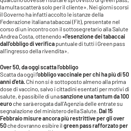
la multa scatterà solo per il cliente». Nei giorni scorsi
il Governo ha infatti accolto le istanze della
Federazione italiana tabaccai (Fit), presentate nel
corso di un incontro con il sottosegretario alla Salute
Andrea Costa, ottenendo
«l’esenzione dei tabaccai
dall’obbligo di verifica
puntuale di tutti i Green pass
all’ingresso della rivendita».
Over 50, da oggi scatta l’obbligo
Scatta da oggi l
’obbligo vaccinale per chi ha più di 50
anni d’età.
Chi non si è sottoposto almeno alla prima
dose di vaccino, salvo i cittadini esentati per motivi di
salute, è passibile di una
sanzione una tantum da 100
euro
che sarà erogata dall’Agenzia delle entrate su
segnalazione del ministero della Salute.
Dal 15
Febbraio misure ancora più restrittive per gli over
50
che dovranno esibire il
green pass rafforzato per