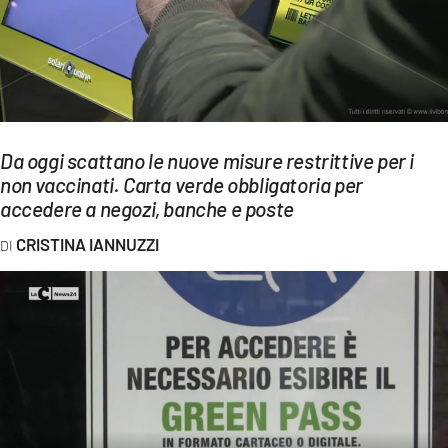
EVENTI
SPORT
Streaming
LAC TV
Da oggi scattano le nuove misure restrittive per i
non vaccinati. Carta verde obbligatoria per
LAC NETWORK
accedere a negozi, banche e poste
LAC ONAIR
CRISTINA IANNUZZI
LaC
Network
LACPLAY.IT
LACTV.IT
LACONAIR.IT