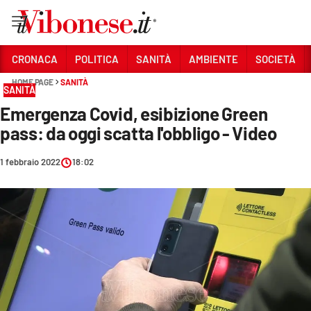
Vai
CRONACA
POLITICA
SANITÀ
AMBIENTE
SOCIETÀ
HOME PAGE
SANITÀ
Sezioni
SANITÀ
Emergenza Covid, esibizione Green
CRONACA
pass: da oggi scatta l'obbligo - Video
POLITICA
1 febbraio 2022
18:02
SANITÀ
AMBIENTE
SOCIETÀ
CULTURA
ECONOMIA E LAVORO