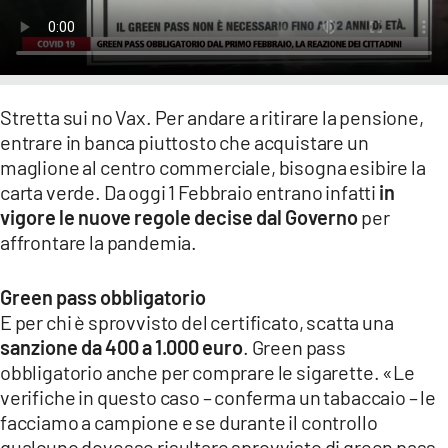
LACITYMAG.IT
ILREGGINO.IT
COSENZACHANNEL.IT
Stretta sui no Vax. Per andare a ritirare la pensione,
entrare in banca piuttosto che acquistare un
ILVIBONESE.IT
maglione al centro commerciale, bisogna esibire la
carta verde. Da oggi 1 Febbraio entrano infatti
in
CATANZAROCHANNEL.IT
vigore le nuove regole decise dal Governo
per
affrontare la pandemia.
LACAPITALENEWS.IT
Green pass obbligatorio
App
E per chi è sprovvisto del certificato, scatta una
ANDROID
sanzione da 400 a 1.000 euro
. Green pass
obbligatorio anche per comprare le sigarette. «Le
APPLE
verifiche in questo caso – conferma un tabaccaio – le
facciamo a campione e se durante il controllo
qualcuno dovesse risultare sprovvisto di green pass,