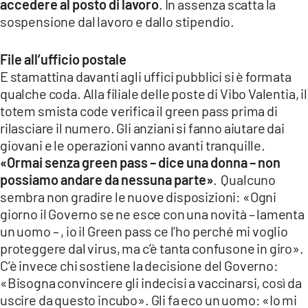
accedere al posto di lavoro
. In assenza scatta la
sospensione dal lavoro e dallo stipendio.
File all’ufficio postale
E stamattina davanti agli uffici pubblici si è formata
qualche coda. Alla filiale delle poste di Vibo Valentia, il
totem smista code verifica il green pass prima di
rilasciare il numero. Gli anziani si fanno aiutare dai
giovani e le operazioni vanno avanti tranquille.
«Ormai senza green pass – dice una donna – non
possiamo andare da nessuna parte»
. Qualcuno
sembra non gradire le nuove disposizioni: «Ogni
giorno il Governo se ne esce con una novità – lamenta
un uomo – , io il Green pass ce l’ho perché mi voglio
proteggere dal virus, ma c’è tanta confusone in giro».
C’è invece chi sostiene la decisione del Governo:
«Bisogna convincere gli indecisi a vaccinarsi, così da
uscire da questo incubo». Gli fa eco un uomo: «Io mi