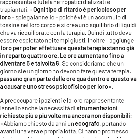
rappresenta e tutela nefropatici dializzati e
trapiantati. «
Ogni tipo di ritardo è pericoloso per
loro
– spiega Iannello – poiché vi è un accumulo di
tossine nel loro corpo e si crea uno squilibrio di liquidi
che va riequilibrato con la terapia. Quindi tutto deve
essere espletato nei tempi giusti. Inoltre – aggiunge –
loro per poter effettuare questa terapia stanno già
in reparto quattro ore. Le ore aumentano fino a
diventare 5 e talvolta 6
. Se consideriamo che un
giorno sì e un giorno no devono fare questa terapia
,
passano gran parte delle ore qua dentro e questo va
a causare uno stress psicofisico per loro
».
A preoccupare i pazienti e la loro rappresentante
Iannello anche la necessità di
strumentazioni
richieste più e più volte ma ancora non disponibili
:
«Abbiamo chiesto da anni un
ecografo
, portando
avanti una vera e propria lotta. Ci hanno promesso