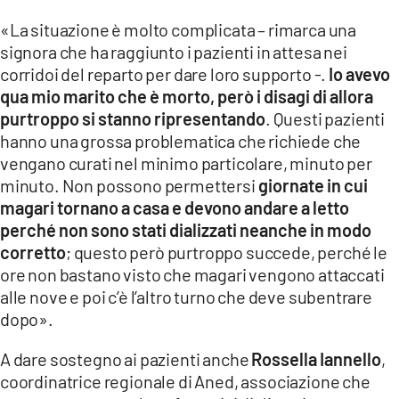
«La situazione è molto complicata – rimarca una
signora che ha raggiunto i pazienti in attesa nei
corridoi del reparto per dare loro supporto -.
Io avevo
qua mio marito che è morto, però i disagi di allora
purtroppo si stanno
ripresentando
. Questi pazienti
hanno una grossa problematica che richiede che
vengano curati nel minimo particolare, minuto per
minuto. Non possono permettersi
giornate in cui
magari tornano a casa e devono andare a letto
perché non sono stati dializzati neanche in modo
corretto
; questo però purtroppo succede, perché le
ore non bastano visto che magari vengono attaccati
alle nove e poi c’è l’altro turno che deve subentrare
dopo».
A dare sostegno ai pazienti anche
Rossella
Iannello
,
coordinatrice regionale di Aned, associazione che