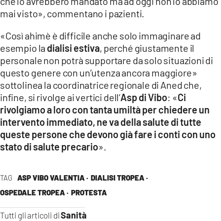
che lo avrebbero mandato ma ad oggi non lo abbiamo
mai visto», commentano i pazienti.
«Così ahimè è difficile anche solo immaginare ad
esempio la
dialisi estiva
, perché giustamente il
personale non potrà supportare da solo situazioni di
questo genere con un’utenza ancora maggiore»
sottolinea la coordinatrice regionale di Aned che,
infine, si rivolge ai vertici dell’
Asp di Vibo
: «
Ci
rivolgiamo a loro con tanta umiltà per chiedere un
intervento immediato, ne va della salute di tutte
queste persone che devono già fare i conti con uno
stato di salute precario
».
TAG
ASP VIBO VALENTIA ·
DIALISI TROPEA ·
OSPEDALE TROPEA ·
PROTESTA
Sanità
Tutti gli articoli di