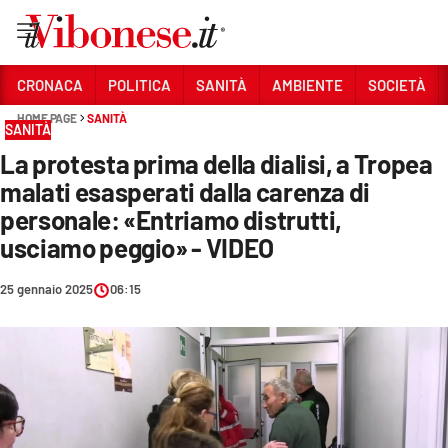
Vai
CRONACA
POLITICA
SANITÀ
AMBIENTE
SOCIETÀ
HOME PAGE
SANITÀ
Sezioni
SANITÀ
La protesta prima della dialisi, a Tropea
CRONACA
malati esasperati dalla carenza di
POLITICA
personale: «Entriamo distrutti,
usciamo peggio» - VIDEO
SANITÀ
AMBIENTE
25 gennaio 2025
06:15
SOCIETÀ
CULTURA
ECONOMIA E LAVORO