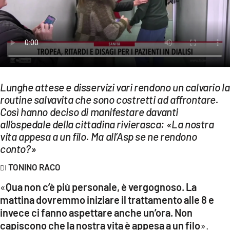
EVENTI
SPORT
Streaming
LAC TV
Lunghe attese e disservizi vari rendono un calvario la
routine salvavita che sono costretti ad affrontare.
LAC NETWORK
Così hanno deciso di manifestare davanti
LAC ONAIR
all’ospedale della cittadina rivierasca: «La nostra
vita appesa a un filo. Ma all’Asp se ne rendono
conto?»
LaC
Network
TONINO RACO
LACPLAY.IT
«
Qua non c’è più personale, è vergognoso. La
mattina dovremmo iniziare il trattamento alle 8 e
LACTV.IT
invece ci fanno aspettare anche un’ora. Non
LACONAIR.IT
capiscono che la nostra vita è appesa a un filo
».