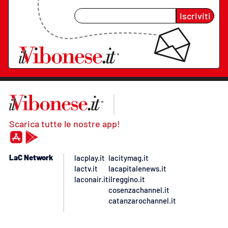
Iscriviti
Scarica tutte le nostre app!
LaC Network
lacplay.it
lacitymag.it
lactv.it
lacapitalenews.it
laconair.it
ilreggino.it
cosenzachannel.it
catanzarochannel.it