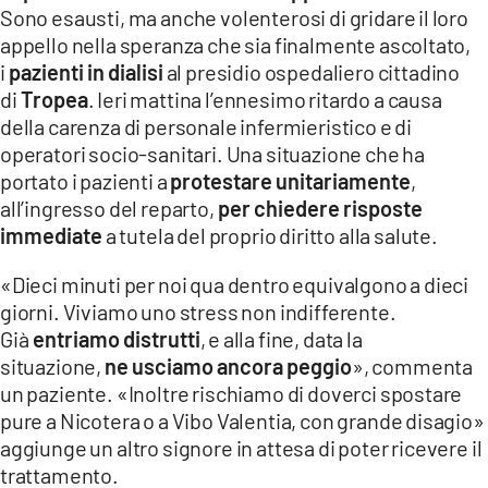
Sono esausti, ma anche volenterosi di gridare il loro
LACITYMAG.IT
appello nella speranza che sia finalmente ascoltato,
i
pazienti in dialisi
al
presidio ospedaliero cittadino
ILREGGINO.IT
di
Tropea
. Ieri mattina l’ennesimo ritardo a causa
COSENZACHANNEL.IT
della carenza di personale infermieristico e di
operatori socio-sanitari. Una situazione che ha
ILVIBONESE.IT
portato i pazienti a
protestare unitariamente
,
all’ingresso del reparto,
per chiedere risposte
CATANZAROCHANNEL.IT
immediate
a tutela del proprio diritto alla salute.
LACAPITALENEWS.IT
«Dieci minuti per noi qua dentro equivalgono a dieci
giorni. Viviamo uno stress non indifferente.
App
Già
entriamo distrutti
, e alla fine, data la
ANDROID
situazione,
ne usciamo ancora peggio
», commenta
un paziente. «Inoltre rischiamo di doverci spostare
APPLE
pure a Nicotera o a Vibo Valentia, con grande disagio»
aggiunge un altro signore in attesa di poter ricevere il
trattamento.