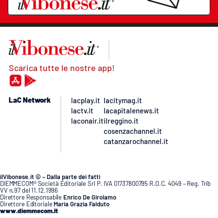
Scarica tutte le nostre app!
LaC Network
lacplay.it
lacitymag.it
lactv.it
lacapitalenews.it
laconair.it
ilreggino.it
cosenzachannel.it
catanzarochannel.it
ilVibonese.it © – Dalla parte dei fatti
DIEMMECOM® Società Editoriale Srl P. IVA 01737800795 R.O.C. 4049 – Reg. Trib
VV n.97 del 11.12.1996
Direttore Responsabile
Enrico De Girolamo
Direttore Editoriale
Maria Grazia Falduto
www.diemmecom.it