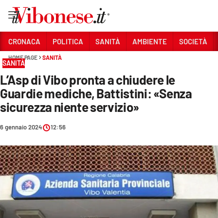
Vai
CRONACA
POLITICA
SANITÀ
AMBIENTE
SOCIETÀ
HOME PAGE
SANITÀ
Sezioni
SANITÀ
L’Asp di Vibo pronta a chiudere le
CRONACA
Guardie mediche, Battistini: «Senza
POLITICA
sicurezza niente servizio»
SANITÀ
6 gennaio 2024
12:56
AMBIENTE
SOCIETÀ
CULTURA
ECONOMIA E LAVORO