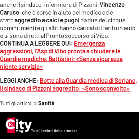
anche il sindaco-infermiere di Pizzoni,
Vincenzo
Caruso
, che è corso in aiuto del medico ed è
stato
aggredito a calci e pugni
da due dei cinque
uomini, mentre gli altri hanno caricato il ferito in auto
e si sono diretti al Pronto soccorso di Vibo.
CONTINUA A LEGGERE QUI:
Emergenza
aggressioni, l’Asp di Vibo pronta a chiudere le
Guardie mediche. Battistini: «Senza sicurezza
niente servizio»
LEGGI ANCHE:
Botte alla Guardia medica di Soriano,
il sindaco di Pizzoni aggredito: «Sono sconvolto»
Sanità
Tutti gli articoli di