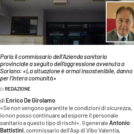
EVENTI
SPORT
Streaming
LAC TV
Parla il commissario dell’Azienda sanitaria
LAC NETWORK
provinciale a seguito dell'aggressione avvenuta a
Soriano: «La situazione è ormai insostenibile, danno
LAC ONAIR
per l’intera comunità»
LaC
REDAZIONE
Network
di
Enrico De Girolamo
LACPLAY.IT
«Se non vengono garantite le condizioni di sicurezza,
io non posso continuare ad esporre il personale
LACTV.IT
sanitario a questo tipo di rischi». Il generale
Antonio
LACONAIR.IT
Battistini
, commissario dell’Asp di Vibo Valentia,