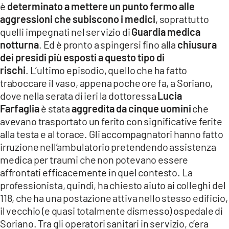
è
determinato a mettere un punto fermo alle
LACITYMAG.IT
aggressioni che subiscono i medici
, soprattutto
quelli impegnati nel servizio di
Guardia medica
ILREGGINO.IT
notturna
. Ed è pronto a spingersi fino alla
chiusura
dei presidi più esposti a questo tipo di
COSENZACHANNEL.IT
rischi
. L’ultimo episodio, quello che ha fatto
ILVIBONESE.IT
traboccare il vaso, appena poche ore fa, a Soriano,
dove nella serata di ieri la dottoressa
Lucia
CATANZAROCHANNEL.IT
Farfaglia
è stata
aggredita da cinque uomini
che
avevano trasportato un ferito con significative ferite
LACAPITALENEWS.IT
alla testa e al torace. Gli accompagnatori hanno fatto
irruzione nell’ambulatorio pretendendo assistenza
App
medica per traumi che non potevano essere
ANDROID
affrontati efficacemente in quel contesto. La
professionista, quindi, ha chiesto aiuto ai colleghi del
APPLE
118, che ha una postazione attiva nello stesso edificio,
il vecchio (e quasi totalmente dismesso) ospedale di
Soriano. Tra gli operatori sanitari in servizio, c’era