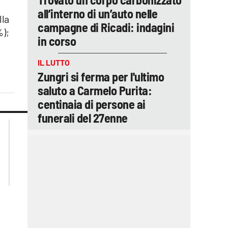
all’interno di un’auto nelle
lla
campagne di Ricadi: indagini
%);
in corso
IL LUTTO
Zungri si ferma per l'ultimo
saluto a Carmelo Purita:
centinaia di persone ai
funerali del 27enne
lacplay.it
lacitymag.it
lactv.it
lacapitalenews.it
laconair.it
ilreggino.it
cosenzachannel.it
catanzarochannel.it