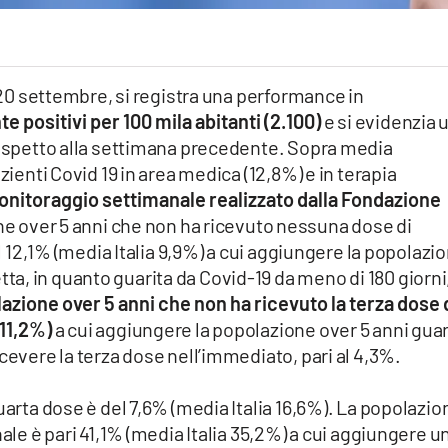
l 20 settembre, si registra una performance in
 positivi per 100 mila abitanti (2.100)
e si evidenzia 
 rispetto alla settimana precedente. Sopra media
zienti Covid 19 in area medica (12,8%) e in terapia
nitoraggio settimanale realizzato dalla Fondazione
e over 5 anni che non ha ricevuto nessuna dose di
al 12,1% (media Italia 9,9%) a cui aggiungere la popolazi
a, in quanto guarita da Covid-19 da meno di 180 giorni
azione over 5 anni che non ha ricevuto la terza dose 
 11,2%)
a cui aggiungere la popolazione over 5 anni guar
cevere la terza dose nell’immediato, pari al 4,3%.
uarta dose è del 7,6% (media Italia 16,6%). La popolazio
nale è pari 41,1% (media Italia 35,2%) a cui aggiungere u