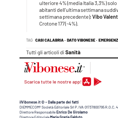
ulteriore 4% (media Italia 3,3%) sol
Apple
abitanti dell’ultima settimana suddiv
settimana precedente);
Vibo Valent
Crotone 177 (-4%).
Vai
TAG
CASI CALABRIA ·
DATO VIBONESE ·
EMERGENZ
Tutti gli articoli di
Sanità
Scarica tutte le nostre app!
ilVibonese.it © – Dalla parte dei fatti
DIEMMECOM® Società Editoriale Srl P. IVA 01737800795 R.O.C. 404
Direttore Responsabile
Enrico De Girolamo
Direttore Editoriale
Maria Grazia Falduto