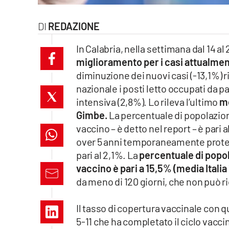
laconair.it
REDAZIONE
lacitymag.it
In Calabria, nella settimana dal 14 a
miglioramento per i casi attualmente
ilreggino.it
diminuzione dei nuovi casi (-13,1%)
cosenzachannel.it
nazionale i posti letto occupati da pa
intensiva (2,8%). Lo rileva l’ultimo
mo
ilvibonese.it
Gimbe.
La percentuale di popolazion
vaccino – è detto nel report – è pari 
catanzarochannel.it
over 5 anni temporaneamente protett
pari al 2,1%. La
percentuale di popol
lacapitalenews.it
vaccino è pari a 15,5% (media Italia
da meno di 120 giorni, che non può ri
App
Il tasso di copertura vaccinale con q
Android
5-11 che ha completato il ciclo vacci