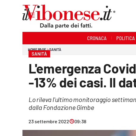
Sezioni
CRONACA
POLITICA
Cronaca
HOME PAGE
SANITÀ
SANITÀ
Politica
L'emergenza Covid i
Sanità
-13% dei casi. Il d
Ambiente
Lo rileva l'ultimo monitoraggio settima
Società
dalla Fondazione Gimbe
Cultura
23 settembre 2022
09:38
Economia e Lavoro