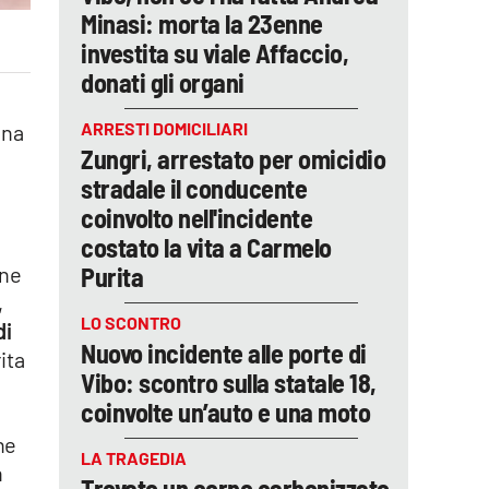
Minasi: morta la 23enne
investita su viale Affaccio,
donati gli organi
ARRESTI DOMICILIARI
una
Zungri, arrestato per omicidio
stradale il conducente
coinvolto nell'incidente
costato la vita a Carmelo
Purita
one
,
LO SCONTRO
di
Nuovo incidente alle porte di
ita
Vibo: scontro sulla statale 18,
coinvolte un’auto e una moto
ne
LA TRAGEDIA
n
Trovato un corpo carbonizzato