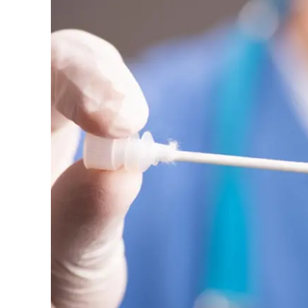
Eventi
Sport
Streaming
LaC TV
Lac Network
LaC OnAir
LaC
Network
lacplay.it
lactv.it