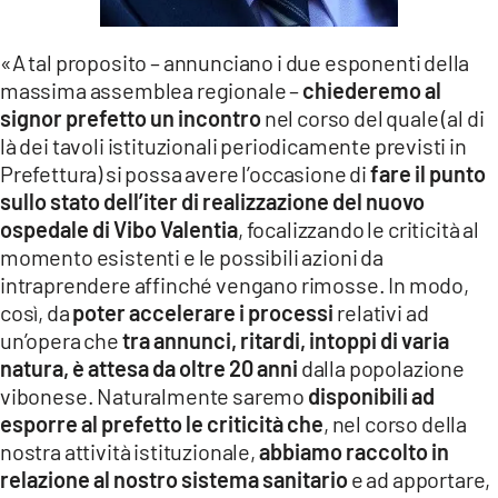
«A tal proposito – annunciano i due esponenti della
massima assemblea regionale –
chiederemo al
signor prefetto un incontro
nel corso del quale (al di
là dei tavoli istituzionali periodicamente previsti in
Prefettura) si possa avere l’occasione di
fare il punto
sullo stato dell’iter di realizzazione del nuovo
ospedale di Vibo Valentia
, focalizzando le criticità al
momento esistenti e le possibili azioni da
intraprendere affinché vengano rimosse. In modo,
così, da
poter accelerare i processi
relativi ad
un’opera che
tra annunci, ritardi, intoppi di varia
natura, è attesa da oltre 20 anni
dalla popolazione
vibonese. Naturalmente saremo
disponibili ad
esporre al prefetto le criticità che
, nel corso della
nostra attività istituzionale,
abbiamo raccolto in
relazione al nostro sistema sanitario
e ad apportare,