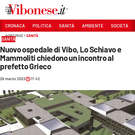
Vai
CRONACA
POLITICA
SANITÀ
AMBIENTE
SOCIETÀ
HOME PAGE
SANITÀ
Sezioni
SANITÀ
Nuovo ospedale di Vibo, Lo Schiavo e
CRONACA
Mammoliti chiedono un incontro al
POLITICA
prefetto Grieco
SANITÀ
26 marzo 2023
17:42
AMBIENTE
SOCIETÀ
CULTURA
ECONOMIA E LAVORO