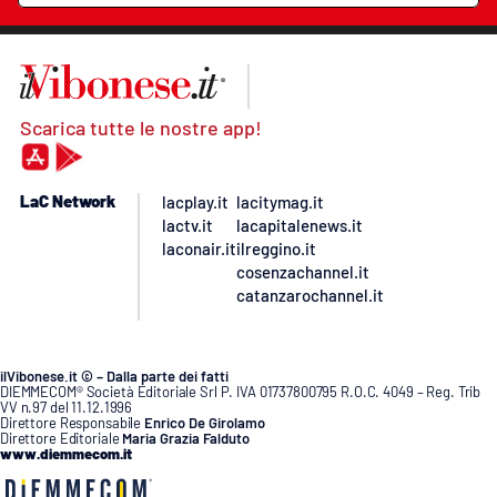
Scarica tutte le nostre app!
LaC Network
lacplay.it
lacitymag.it
lactv.it
lacapitalenews.it
laconair.it
ilreggino.it
cosenzachannel.it
catanzarochannel.it
ilVibonese.it © – Dalla parte dei fatti
DIEMMECOM® Società Editoriale Srl P. IVA 01737800795 R.O.C. 4049 – Reg. Trib
VV n.97 del 11.12.1996
Direttore Responsabile
Enrico De Girolamo
Direttore Editoriale
Maria Grazia Falduto
www.diemmecom.it