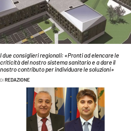
EVENTI
SPORT
Streaming
LAC TV
I due consiglieri regionali: «Pronti ad elencare le
LAC NETWORK
criticità del nostro sistema sanitario e a dare il
nostro contributo per individuare le soluzioni»
LAC ONAIR
REDAZIONE
LaC
Network
LACPLAY.IT
LACTV.IT
LACONAIR.IT