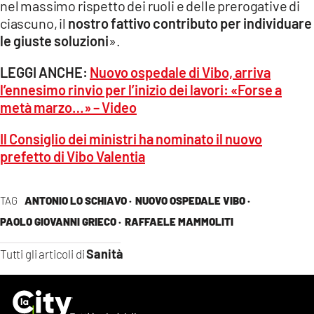
nel massimo rispetto dei ruoli e delle prerogative di
ciascuno, il
nostro fattivo contributo per individuare
le giuste soluzioni
».
LEGGI ANCHE:
Nuovo ospedale di Vibo, arriva
l’ennesimo rinvio per l’inizio dei lavori: «Forse a
metà marzo…» – Video
Il Consiglio dei ministri ha nominato il nuovo
prefetto di Vibo Valentia
TAG
ANTONIO LO SCHIAVO ·
NUOVO OSPEDALE VIBO ·
PAOLO GIOVANNI GRIECO ·
RAFFAELE MAMMOLITI
Sanità
Tutti gli articoli di