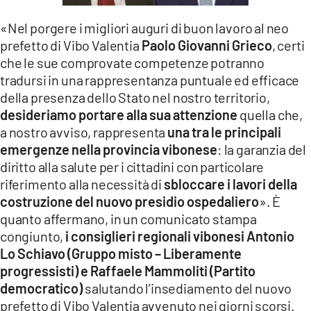
LACITYMAG.IT
«Nel porgere i migliori auguri di buon lavoro al neo
prefetto di Vibo Valentia
Paolo Giovanni Grieco
, certi
ILREGGINO.IT
che le sue comprovate competenze potranno
COSENZACHANNEL.IT
tradursi in una rappresentanza puntuale ed efficace
della presenza dello Stato nel nostro territorio,
ILVIBONESE.IT
desideriamo portare alla sua attenzione
quella che,
a nostro avviso, rappresenta
una tra le principali
CATANZAROCHANNEL.IT
emergenze nella provincia vibonese
: la garanzia del
diritto alla salute per i cittadini con particolare
LACAPITALENEWS.IT
riferimento alla necessità di
sbloccare i lavori della
costruzione del nuovo presidio ospedaliero
». È
App
quanto affermano, in un comunicato stampa
ANDROID
congiunto,
i consiglieri regionali vibonesi Antonio
Lo Schiavo (Gruppo misto – Liberamente
APPLE
progressisti) e Raffaele Mammoliti (Partito
democratico)
salutando l’insediamento del nuovo
prefetto di Vibo Valentia avvenuto nei giorni scorsi.