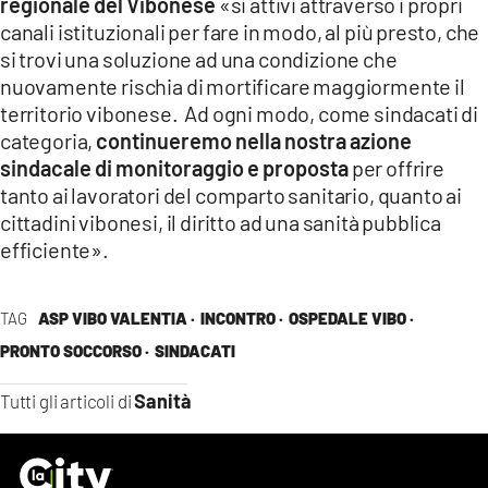
regionale del Vibonese
«si attivi attraverso i propri
canali istituzionali per fare in modo, al più presto, che
si trovi una soluzione ad una condizione che
nuovamente rischia di mortificare maggiormente il
territorio vibonese. Ad ogni modo, come sindacati di
categoria,
continueremo nella nostra azione
sindacale di monitoraggio e proposta
per offrire
tanto ai lavoratori del comparto sanitario, quanto ai
cittadini vibonesi, il diritto ad una sanità pubblica
efficiente».
TAG
ASP VIBO VALENTIA ·
INCONTRO ·
OSPEDALE VIBO ·
PRONTO SOCCORSO ·
SINDACATI
Sanità
Tutti gli articoli di