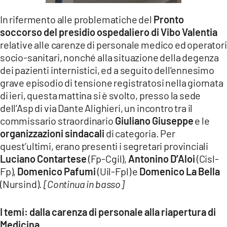
LACITYMAG.IT
In rifermento alle problematiche del
Pronto
soccorso del presidio ospedaliero di Vibo Valentia
ILREGGINO.IT
relative alle carenze di personale medico ed operatori
socio-sanitari, nonché alla situazione della degenza
COSENZACHANNEL.IT
dei pazienti internistici, ed a seguito dell’ennesimo
ILVIBONESE.IT
grave episodio di tensione registratosi nella giornata
di ieri, questa mattina si è svolto, presso la sede
CATANZAROCHANNEL.IT
dell’Asp di via Dante Alighieri, un incontro tra il
commissario straordinario
Giuliano Giuseppe
e le
LACAPITALENEWS.IT
organizzazioni sindacali
di categoria. Per
quest’ultimi, erano presenti i segretari provinciali
App
Luciano Contartese
(Fp-Cgil),
Antonino D’Aloi
(Cisl-
ANDROID
Fp),
Domenico Pafumi
(Uil-Fpl) e
Domenico La Bella
(Nursind).
[Continua in basso]
APPLE
I temi: dalla carenza di personale alla riapertura di
Medicina