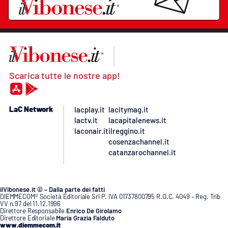
Scarica tutte le nostre app!
LaC Network
lacplay.it
lacitymag.it
lactv.it
lacapitalenews.it
laconair.it
ilreggino.it
cosenzachannel.it
catanzarochannel.it
ilVibonese.it © – Dalla parte dei fatti
DIEMMECOM® Società Editoriale Srl P. IVA 01737800795 R.O.C. 4049 – Reg. Trib
VV n.97 del 11.12.1996
Direttore Responsabile
Enrico De Girolamo
Direttore Editoriale
Maria Grazia Falduto
www.diemmecom.it