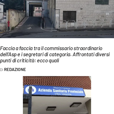
EVENTI
SPORT
Streaming
LAC TV
Faccia a faccia tra il commissario straordinario
LAC NETWORK
dell’Asp e i segretari di categoria. Affrontati diversi
punti di criticità: ecco quali
LAC ONAIR
REDAZIONE
LaC
Network
LACPLAY.IT
LACTV.IT
LACONAIR.IT