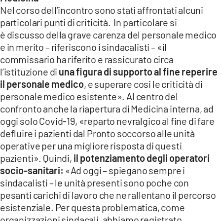
Nel corso dell’incontro sono stati affrontati alcuni
particolari punti di criticità. In particolare si
è discusso della grave carenza del personale medico
e in merito – riferiscono i sindacalisti – «il
commissario ha riferito e rassicurato circa
l’istituzione di
una figura di supporto al fine reperire
il personale medico
, e superare cosi le criticità di
personale medico esistente». Al centro del
confronto anche la riapertura di Medicina interna, ad
oggi solo Covid-19, «reparto nevralgico al fine di fare
defluire i pazienti dal Pronto soccorso alle unità
operative per una migliore risposta di questi
pazienti». Quindi,
il potenziamento degli operatori
socio-sanitari:
«Ad oggi – spiegano sempre i
sindacalisti – le unità presenti sono poche con
pesanti carichi di lavoro che ne rallentano il percorso
esistenziale. Per questa problematica, come
organizzazioni sindacali, abbiamo registrato