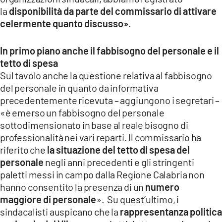
la
disponibilità da parte del commissario di attivare
celermente quanto discusso».
In primo piano anche il fabbisogno del personale e il
tetto di spesa
Sul tavolo anche la questione relativa al fabbisogno
del personale in quanto da informativa
precedentemente ricevuta – aggiungono i segretari –
«è emerso un fabbisogno del personale
sottodimensionato in base al reale bisogno di
professionalità nei vari reparti. Il commissario ha
riferito che
la situazione del tetto di spesa del
personale
negli anni precedenti e gli stringenti
paletti messi in campo dalla Regione Calabria non
hanno consentito la presenza di un
numero
maggiore di personale
». Su quest’ultimo, i
sindacalisti auspicano che la
rappresentanza politica