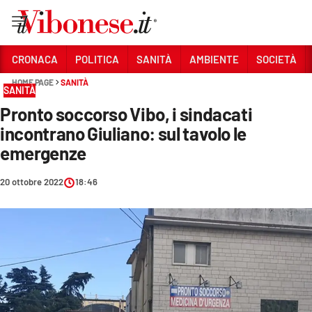
Vai
CRONACA
POLITICA
SANITÀ
AMBIENTE
SOCIETÀ
HOME PAGE
SANITÀ
Sezioni
SANITÀ
Pronto soccorso Vibo, i sindacati
CRONACA
incontrano Giuliano: sul tavolo le
POLITICA
emergenze
SANITÀ
20 ottobre 2022
18:46
AMBIENTE
SOCIETÀ
CULTURA
ECONOMIA E LAVORO