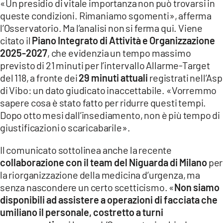
«Un presidio di vitale importanza non può trovarsi in
queste condizioni. Rimaniamo sgomenti», afferma
l’Osservatorio. Ma l’analisi non si ferma qui. Viene
citato il
Piano Integrato di Attività e Organizzazione
2025-2027
, che evidenzia un tempo massimo
previsto di 21 minuti per l’intervallo Allarme-Target
del 118, a fronte dei
29 minuti attuali
registrati nell’Asp
di Vibo: un dato giudicato inaccettabile. «Vorremmo
sapere cosa è stato fatto per ridurre questi tempi.
Dopo otto mesi dall’insediamento, non è più tempo di
giustificazioni o scaricabarile».
Il comunicato sottolinea anche la recente
collaborazione con il team del Niguarda di Milano
per
la riorganizzazione della medicina d’urgenza, ma
senza nascondere un certo scetticismo. «
Non siamo
disponibili ad assistere a operazioni di facciata che
umiliano il personale, costretto a turni