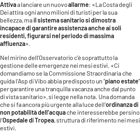
Attiva
a lanciare un nuovo
allarme
: «La Costa degli
LACITYMAG.IT
Dei attira ogni anno milioni di turisti per la sua
bellezza, ma
il sistema sanitario si dimostra
ILREGGINO.IT
incapace di garantire assistenza anche ai soli
COSENZACHANNEL.IT
residenti, figurarsi nel periodo di massima
affluenza
».
ILVIBONESE.IT
Nel mirino dell’Osservatorio c’è soprattutto la
CATANZAROCHANNEL.IT
gestione delle emergenze nei mesi estivi. «Ci
domandiamo se la Commissione Straordinaria che
LACAPITALENEWS.IT
guida l’Asp di Vibo abbia predisposto un “
piano estate
”
per garantire una tranquilla vacanza anche dal punto
App
di vista sanitario», si legge nella nota. Una domanda
che si fa ancora più urgente alla luce dell’
ordinanza di
ANDROID
non potabilità dell’acqua
che interesserebbe persino
APPLE
l’
Ospedale di Tropea
, struttura di riferimento nei mesi
estivi.