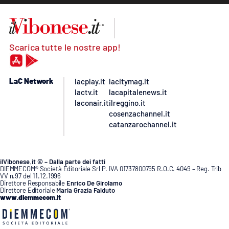
Scarica tutte le nostre app!
LaC Network
lacplay.it
lacitymag.it
lactv.it
lacapitalenews.it
laconair.it
ilreggino.it
cosenzachannel.it
catanzarochannel.it
ilVibonese.it © – Dalla parte dei fatti
DIEMMECOM® Società Editoriale Srl P. IVA 01737800795 R.O.C. 4049 – Reg. Trib
VV n.97 del 11.12.1996
Direttore Responsabile
Enrico De Girolamo
Direttore Editoriale
Maria Grazia Falduto
www.diemmecom.it