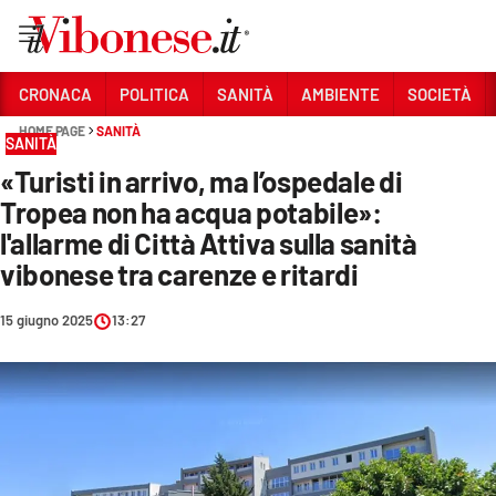
Vai
CRONACA
POLITICA
SANITÀ
AMBIENTE
SOCIETÀ
HOME PAGE
SANITÀ
Sezioni
SANITÀ
«Turisti in arrivo, ma l’ospedale di
CRONACA
Tropea non ha acqua potabile»:
POLITICA
l'allarme di Città Attiva sulla sanità
vibonese tra carenze e ritardi
SANITÀ
AMBIENTE
15 giugno 2025
13:27
SOCIETÀ
CULTURA
ECONOMIA E LAVORO