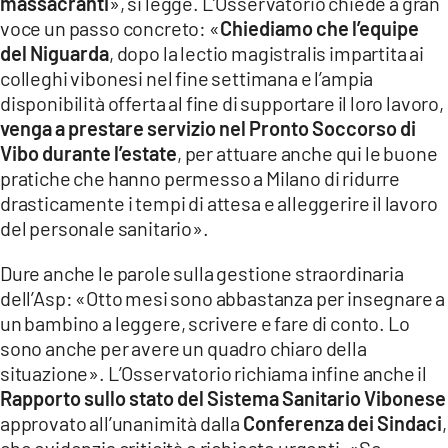
massacranti
», si legge. L’Osservatorio chiede a gran
voce un passo concreto: «
Chiediamo che l’equipe
del Niguarda
, dopo la lectio magistralis impartita ai
colleghi vibonesi nel fine settimana e l’ampia
disponibilità offerta al fine di supportare il loro lavoro,
venga a prestare servizio nel Pronto Soccorso di
Vibo durante l’estate
, per attuare anche qui le buone
pratiche che hanno permesso a Milano di ridurre
drasticamente i tempi di attesa e alleggerire il lavoro
del personale sanitario».
Dure anche le parole sulla gestione straordinaria
dell’Asp: «Otto mesi sono abbastanza per insegnare a
un bambino a leggere, scrivere e fare di conto. Lo
sono anche per avere un quadro chiaro della
situazione». L’Osservatorio richiama infine anche il
Rapporto sullo stato del Sistema Sanitario Vibonese
approvato all’unanimità dalla
Conferenza dei Sindaci
,
che evidenzia criticità e richieste urgenti. «Se