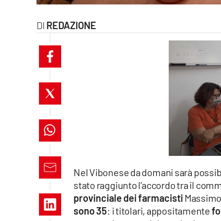
laconair.it
REDAZIONE
lacitymag.it
ilreggino.it
cosenzachannel.it
ilvibonese.it
catanzarochannel.it
lacapitalenews.it
Nel Vibonese da domani sarà possibi
stato raggiunto l’accordo tra il com
App
provinciale dei farmacisti
Massimo 
Android
sono 35
: i titolari, appositamente
fo