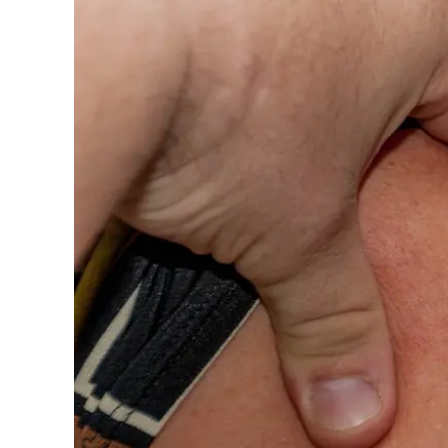
Eventi
Sport
Streaming
LaC TV
Lac Network
LaC OnAir
LaC
Network
lacplay.it
lactv.it