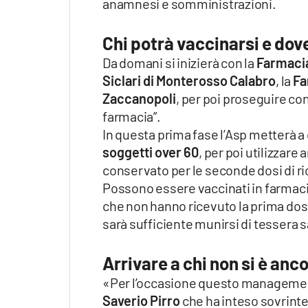
anamnesi e somministrazioni.
Apple
Chi potrà vaccinarsi e dov
Da domani si inizierà con la
Farmacia
Siclari di Monterosso Calabro
, la
Fa
Vai
Zaccanopoli
, per poi proseguire co
farmacia”.
In questa prima fase l’Asp metterà a 
soggetti over 60
, per poi utilizzare
conservato per le seconde dosi di r
Possono essere vaccinati in farmacia
che non hanno ricevuto la prima do
sarà sufficiente munirsi di tessera s
Arrivare a chi non si è anc
«Per l’occasione questo management
Saverio Pirro
che ha inteso sovrinte