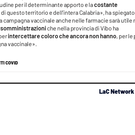
udine per il determinante apporto e la
costante
di questo territorio e dell’intera Calabria», ha spiegato 
a campagna vaccinale anche nelle farmacie sarà utile
 somministrazioni
che nella provincia di Vibo ha
 per
intercettare coloro che ancora non hanno
, per le
na vaccinale».
TI COVID
LaC Network