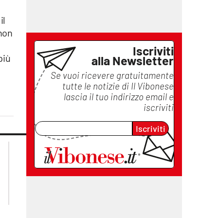
il
 non
Iscriviti
 più
alla Newsletter
Se vuoi ricevere gratuitamente
tutte le notizie di
Il Vibonese
lascia il tuo indirizzo email e
iscriviti
Iscriviti
lacplay.it
lacitymag.it
lactv.it
lacapitalenews.it
laconair.it
ilreggino.it
cosenzachannel.it
catanzarochannel.it