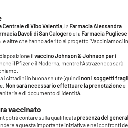
e
 Centrale di Vibo Valentia
, la
Farmacia Alessandra
rmacia Davoli di San Calogero
e la
Farmacia Pugliese 
n le altre che hanno aderito al progetto “Vacciniamoci i
disposizione il
vaccino Johnson & Johnson per i
 anche il Pfizer e il Moderna, mentre l’Astrazeneca sarà
ichiamo.
 i cittadini in buona salute (quindi
non i soggetti fragil
se.
Non sarà necessario effettuare la prenotazione
e
anitaria e di documento di identità.
ora vaccinato
 potrà contare sulla qualificata
presenza del genera
ndere a questa importante iniziativa e nei confronti de