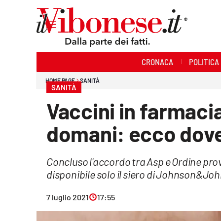
Sezioni
CRONACA
POLITICA
Cronaca
HOME PAGE
SANITÀ
SANITÀ
Politica
Vaccini in farmacia
Sanità
domani: ecco dov
Ambiente
Concluso l'accordo tra Asp e Ordine prov
Società
disponibile solo il siero di Johnson&John
Cultura
7 luglio 2021
17:55
Economia e Lavoro