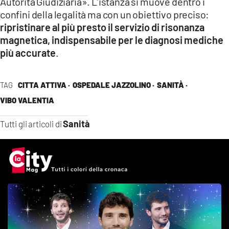
Autorità Giudiziaria». L’istanza si muove dentro i
confini della legalità ma con un obiettivo preciso:
ripristinare al più presto il servizio di risonanza
magnetica, indispensabile per le diagnosi mediche
più accurate
.
TAG
CITTA ATTIVA ·
OSPEDALE JAZZOLINO ·
SANITÀ ·
VIBO VALENTIA
Sanità
Tutti gli articoli di