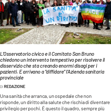
EVENTI
SPORT
Streaming
LAC TV
LAC NETWORK
L'Osservatorio civico e il Comitato San Bruno
LAC ONAIR
chiedono un intervento tempestivo per risolvere il
disservizio che sta creando enormi disagi per i
pazienti. E arrivano a "diffidare" l'Azienda sanitaria
LaC
provinciale
Network
LACPLAY.IT
REDAZIONE
Una sanità che arranca, un ospedale che non
LACTV.IT
risponde, un diritto alla salute che rischia di diventare
LACONAIR.IT
privilegio per pochi. È questo il quadro, sempre più