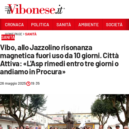
Vai
CRONACA
POLITICA
SANITÀ
AMBIENTE
SOCIETÀ
HOME PAGE
SANITÀ
Sezioni
SANITÀ
Vibo, allo Jazzolino risonanza
CRONACA
magnetica fuori uso da 10 giorni. Città
POLITICA
Attiva: «L'Asp rimedi entro tre giorni o
andiamo in Procura»
SANITÀ
AMBIENTE
26 maggio 2025
19:35
SOCIETÀ
CULTURA
ECONOMIA E LAVORO