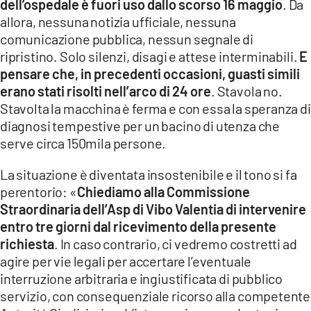
dell’ospedale è fuori uso dallo scorso 16 maggio
. Da
allora, nessuna notizia ufficiale, nessuna
comunicazione pubblica, nessun segnale di
ripristino. Solo silenzi, disagi e attese interminabili.
E
pensare che, in precedenti occasioni, guasti simili
erano stati risolti nell’arco di 24 ore
. Stavola no.
Stavolta la macchina è ferma e con essa la speranza di
diagnosi tempestive per un bacino di utenza che
serve circa 150mila persone.
La situazione è diventata insostenibile e il tono si fa
perentorio: «
Chiediamo alla Commissione
Straordinaria dell’Asp di Vibo Valentia di intervenire
entro tre giorni dal ricevimento della presente
richiesta
. In caso contrario, ci vedremo costretti ad
agire per vie legali per accertare l’eventuale
interruzione arbitraria e ingiustificata di pubblico
servizio, con consequenziale ricorso alla competente