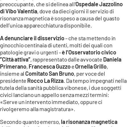
preoccupante, che si delinea all’
Ospedale Jazzolino
LACITYMAG.IT
di Vibo Valentia
, dove da dieci giorni il servizio di
risonanza magnetica è sospeso a causa del guasto
ILREGGINO.IT
dell’unica apparecchiatura disponibile.
COSENZACHANNEL.IT
A denunciare il disservizio
– che sta mettendo in
ILVIBONESE.IT
ginocchio centinaia di utenti, molti dei quali con
patologie gravi o urgenti –
è l’Osservatorio civico
CATANZAROCHANNEL.IT
”Città attiva”
, rappresentato dalle avvocate
Daniela
Primerano
,
Francesca Guzzo
e
Ornella Grillo
,
LACAPITALENEWS.IT
insieme al
Comitato San Bruno
, per voce del
presidente
Rocco La Rizza
. Da tempo impegnati nella
App
tutela della sanità pubblica vibonese, i due soggetti
civici lanciano un appello senza mezzi termini:
ANDROID
«Serve un intervento immediato, oppure ci
APPLE
rivolgeremo alla magistratura».
Secondo quanto emerso,
la risonanza magnetica