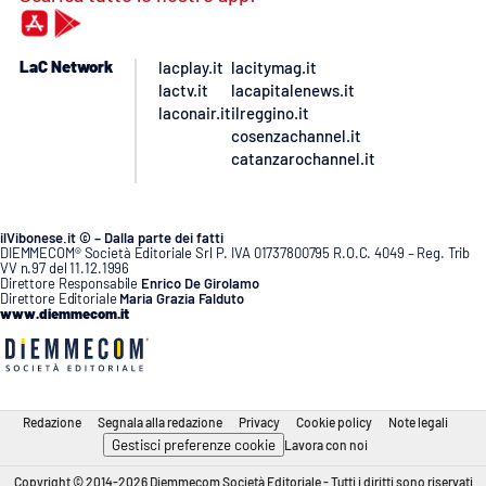
LaC Network
lacplay.it
lacitymag.it
lactv.it
lacapitalenews.it
laconair.it
ilreggino.it
cosenzachannel.it
catanzarochannel.it
ilVibonese.it © – Dalla parte dei fatti
DIEMMECOM® Società Editoriale Srl P. IVA 01737800795 R.O.C. 4049 – Reg. Trib
VV n.97 del 11.12.1996
Direttore Responsabile
Enrico De Girolamo
Direttore Editoriale
Maria Grazia Falduto
www.diemmecom.it
Redazione
Segnala alla redazione
Privacy
Cookie policy
Note legali
Gestisci preferenze cookie
Lavora con noi
Copyright © 2014-2026 Diemmecom Società Editoriale - Tutti i diritti sono riservati