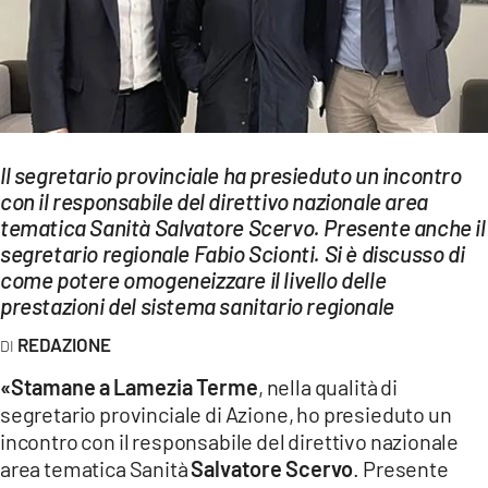
EVENTI
SPORT
Streaming
LAC TV
Il segretario provinciale ha presieduto un incontro
con il responsabile del direttivo nazionale area
LAC NETWORK
tematica Sanità Salvatore Scervo. Presente anche il
segretario regionale Fabio Scionti. Si è discusso di
LAC ONAIR
come potere omogeneizzare il livello delle
prestazioni del sistema sanitario regionale
LaC
Network
REDAZIONE
LACPLAY.IT
«Stamane a Lamezia Terme
, nella qualità di
segretario provinciale di Azione, ho presieduto un
LACTV.IT
incontro con il responsabile del direttivo nazionale
area tematica Sanità
Salvatore Scervo
. Presente
LACONAIR.IT