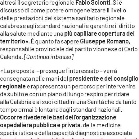
altresì il segretario regionale
Fabio Scionti
. Si è
LACITYMAG.IT
discusso di come potere omogeneizzare il livello
delle prestazioni del sistema sanitario regionale
ILREGGINO.IT
calabrese agli standard nazionali e garantire il diritto
alla salute mediante una
più capillare copertura del
COSENZACHANNEL.IT
territorio».
È quanto fa sapere
Giuseppe Romano,
ILVIBONESE.IT
responsabile provinciale del partito vibonese di Carlo
Calenda.
[Continua in basso]
CATANZAROCHANNEL.IT
«La proposta – prosegue l’interessato – verrà
LACAPITALENEWS.IT
consegnata nelle mani del
presidente e del consiglio
regionale
e rappresenta un percorso per intervenire
App
da subito e con un piano di lungo respiro per ridare
alla Calabria e ai suoi cittadini una Sanità che da tanto
ANDROID
tempo ormai è lontana dagli standard nazionali.
Occorre rivedere le basi dell’organizzazione
APPLE
ospedaliera pubblica e privata
, della medicina
specialistica e della capacità diagnostica associata