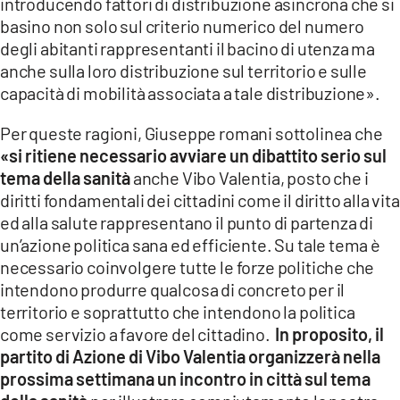
introducendo fattori di distribuzione asincrona che si
basino non solo sul criterio numerico del numero
degli abitanti rappresentanti il bacino di utenza ma
anche sulla loro distribuzione sul territorio e sulle
capacità di mobilità associata a tale distribuzione».
Per queste ragioni, Giuseppe romani sottolinea che
«
si ritiene necessario avviare un dibattito serio sul
tema della sanità
anche Vibo Valentia, posto che i
diritti fondamentali dei cittadini come il diritto alla vita
ed alla salute rappresentano il punto di partenza di
un’azione politica sana ed efficiente. Su tale tema è
necessario coinvolgere tutte le forze politiche che
intendono produrre qualcosa di concreto per il
territorio e soprattutto che intendono la politica
come servizio a favore del cittadino.
In proposito, il
partito di Azione di Vibo Valentia organizzerà nella
prossima settimana un incontro in città sul tema