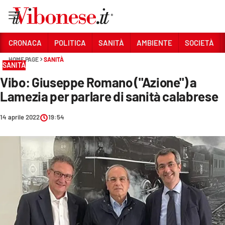
Vai
CRONACA
POLITICA
SANITÀ
AMBIENTE
SOCIETÀ
HOME PAGE
SANITÀ
Sezioni
SANITÀ
Vibo: Giuseppe Romano ("Azione") a
CRONACA
Lamezia per parlare di sanità calabrese
POLITICA
14 aprile 2022
19:54
SANITÀ
AMBIENTE
SOCIETÀ
CULTURA
ECONOMIA E LAVORO